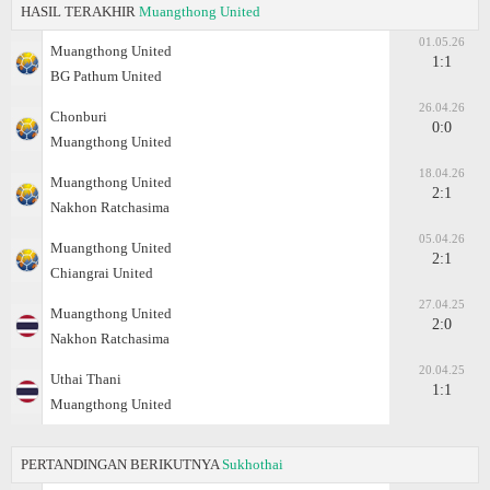
HASIL TERAKHIR
Muangthong United
01.05.26
Muangthong United
1:1
BG Pathum United
26.04.26
Chonburi
0:0
Muangthong United
18.04.26
Muangthong United
2:1
Nakhon Ratchasima
05.04.26
Muangthong United
2:1
Chiangrai United
27.04.25
Muangthong United
2:0
Nakhon Ratchasima
20.04.25
Uthai Thani
1:1
Muangthong United
PERTANDINGAN BERIKUTNYA
Sukhothai