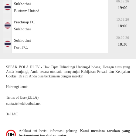
06.09.26
Sukhothai
19:00
Buriram United
13.09.26
Prachuap FC
18:00
Sukhothai
20.09.26
Sukhothai
18:30
Port F.C.
SEPAK BOLA DI TV - Hak Cipta Dilindungi Undang-Undang. Dengan situs yang
Anda kunjungi, Anda secara otomatis menyetujui Kebijakan Privasi dan Kebijakan
Cookie! Di sini Anda bisa berkenalan dengan mereka!
Hubungi kami:
Terms of Use (EULA)
contact@telefootball.net
За НАС
Aplikasi ini berisi informasi peluang.
Kami meminta taruhan yang
bertanggung jawab dan wajar.
.