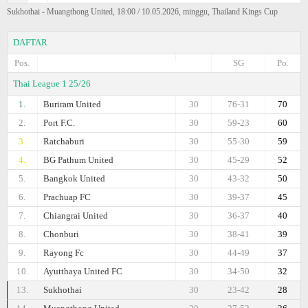
Sukhothai - Muangthong United, 18:00 / 10.05.2026, minggu, Thailand Kings Cup
DAFTAR
Pos.
SG
Po.
Thai League 1 25/26
1.
Buriram United
30
76-31
70
2.
Port F.C.
30
59-23
60
3.
Ratchaburi
30
55-30
59
4.
BG Pathum United
30
45-29
52
5.
Bangkok United
30
43-32
50
6.
Prachuap FC
30
39-37
45
7.
Chiangrai United
30
36-37
40
8.
Chonburi
30
38-41
39
9.
Rayong Fc
30
44-49
37
10.
Ayutthaya United FC
30
34-50
32
13.
Sukhothai
30
23-42
28