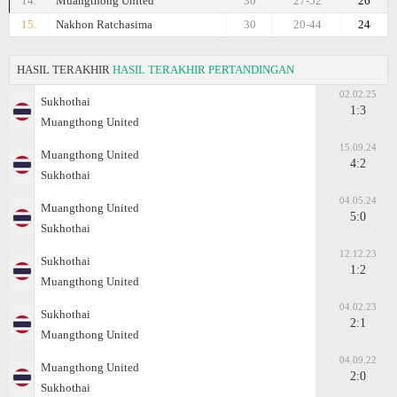
14.
Muangthong United
30
27-52
26
15.
Nakhon Ratchasima
30
20-44
24
HASIL TERAKHIR
HASIL TERAKHIR PERTANDINGAN
02.02.25
Sukhothai
1:3
Muangthong United
15.09.24
Muangthong United
4:2
Sukhothai
04.05.24
Muangthong United
5:0
Sukhothai
12.12.23
Sukhothai
1:2
Muangthong United
04.02.23
Sukhothai
2:1
Muangthong United
04.09.22
Muangthong United
2:0
Sukhothai