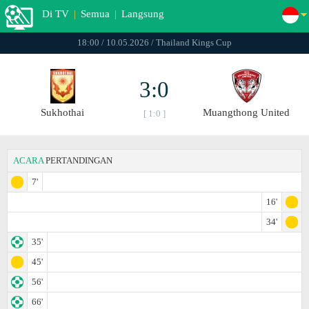
Di TV
|
Semua
|
Langsung
18:00 / 10.05.2026 / Thailand Kings Cup
3:0
Sukhothai
Muangthong United
[ 1:0 ]
ACARA
PERTANDINGAN
7'
16'
34'
35'
45'
56'
66'