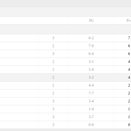
SG
Po
3
6-2
7
2
7-0
6
3
6-4
6
2
3-1
4
2
5-4
4
2
3-2
4
2
4-4
2
2
7-7
2
3
3-4
2
3
1-4
1
3
3-7
1
3
0-9
0