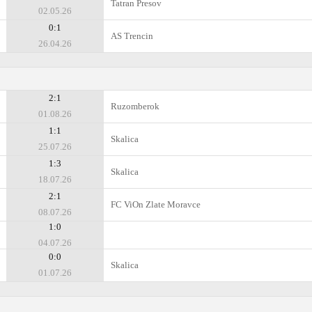
Tatran Presov
02.05.26
0:1
AS Trencin
26.04.26
2:1
Ruzomberok
01.08.26
1:1
Skalica
25.07.26
1:3
Skalica
18.07.26
2:1
FC ViOn Zlate Moravce
08.07.26
1:0
04.07.26
0:0
Skalica
01.07.26