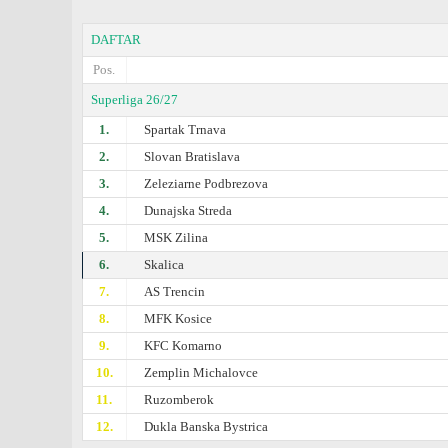
DAFTAR
Pos.
Superliga 26/27
1.
Spartak Trnava
2.
Slovan Bratislava
3.
Zeleziarne Podbrezova
4.
Dunajska Streda
5.
MSK Zilina
6.
Skalica
7.
AS Trencin
8.
MFK Kosice
9.
KFC Komarno
10.
Zemplin Michalovce
11.
Ruzomberok
12.
Dukla Banska Bystrica