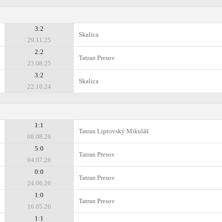
3:2
Skalica
29.11.25
2:2
Tatran Presov
23.08.25
3:2
Skalica
22.10.24
1:1
Tatran Liptovský Mikuláš
08.08.26
5:0
Tatran Presov
04.07.26
0:0
Tatran Presov
24.06.26
1:0
Tatran Presov
16.05.26
1:1