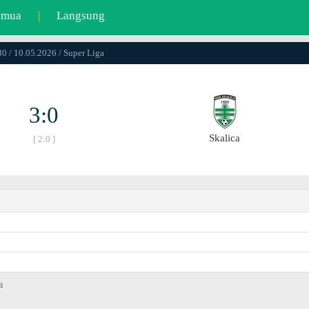
emua
|
Langsung
0 / 10.05.2026 / Super Liga
3:0
Skalica
[ 2:0 ]
a