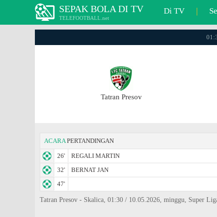
SEPAK BOLA DI TV
Di TV
|
S
TELEFOOTBALL.net
01:3
Tatran Presov
ACARA
PERTANDINGAN
26'
REGALI MARTIN
32'
BERNAT JAN
47'
Tatran Presov - Skalica, 01:30 / 10.05.2026, minggu, Super Lig