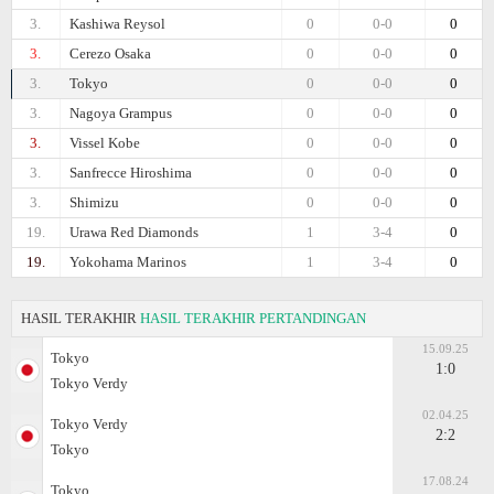
3.
Kashiwa Reysol
0
0-0
0
3.
Cerezo Osaka
0
0-0
0
3.
Tokyo
0
0-0
0
3.
Nagoya Grampus
0
0-0
0
3.
Vissel Kobe
0
0-0
0
3.
Sanfrecce Hiroshima
0
0-0
0
3.
Shimizu
0
0-0
0
19.
Urawa Red Diamonds
1
3-4
0
19.
Yokohama Marinos
1
3-4
0
HASIL TERAKHIR
HASIL TERAKHIR PERTANDINGAN
15.09.25
Tokyo
1:0
Tokyo Verdy
02.04.25
Tokyo Verdy
2:2
Tokyo
17.08.24
Tokyo