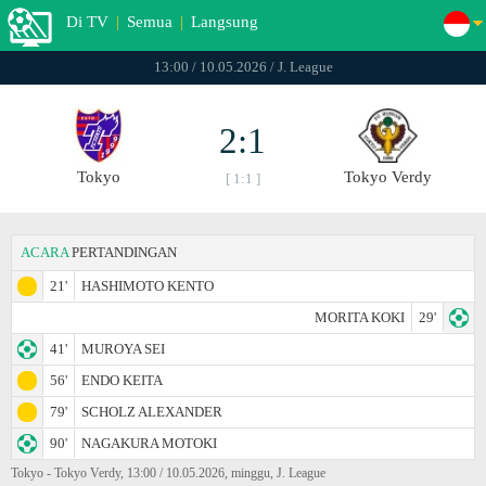
Di TV
|
Semua
|
Langsung
13:00 / 10.05.2026 / J. League
2:1
Tokyo
Tokyo Verdy
[ 1:1 ]
ACARA
PERTANDINGAN
21'
HASHIMOTO KENTO
MORITA KOKI
29'
41'
MUROYA SEI
56'
ENDO KEITA
79'
SCHOLZ ALEXANDER
90'
NAGAKURA MOTOKI
Tokyo - Tokyo Verdy, 13:00 / 10.05.2026, minggu, J. League