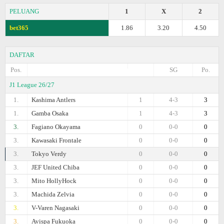
PELUANG
1
X
2
bet365
1.86
3.20
4.50
DAFTAR
Pos.
SG
Po.
J1 League 26/27
1.
Kashima Antlers
1
4-3
3
1.
Gamba Osaka
1
4-3
3
3.
Fagiano Okayama
0
0-0
0
3.
Kawasaki Frontale
0
0-0
0
3.
Tokyo Verdy
0
0-0
0
3.
JEF United Chiba
0
0-0
0
3.
Mito HollyHock
0
0-0
0
3.
Machida Zelvia
0
0-0
0
3.
V-Varen Nagasaki
0
0-0
0
3.
Avispa Fukuoka
0
0-0
0