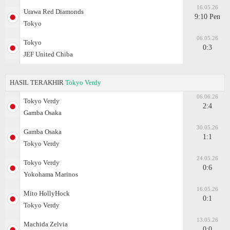
16.05.26
Urawa Red Diamonds
9:10 Pen
Tokyo
06.05.26
Tokyo
0:3
JEF United Chiba
HASIL TERAKHIR
Tokyo Verdy
06.06.26
Tokyo Verdy
2:4
Gamba Osaka
30.05.26
Gamba Osaka
1:1
Tokyo Verdy
24.05.26
Tokyo Verdy
0:6
Yokohama Marinos
16.05.26
Mito HollyHock
0:1
Tokyo Verdy
13.05.26
Machida Zelvia
0:0