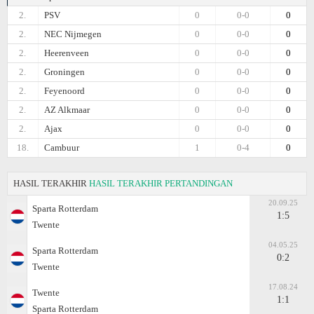
2.
PSV
0
0-0
0
2.
NEC Nijmegen
0
0-0
0
2.
Heerenveen
0
0-0
0
2.
Groningen
0
0-0
0
2.
Feyenoord
0
0-0
0
2.
AZ Alkmaar
0
0-0
0
2.
Ajax
0
0-0
0
18.
Cambuur
1
0-4
0
HASIL TERAKHIR
HASIL TERAKHIR PERTANDINGAN
20.09.25
Sparta Rotterdam
1:5
Twente
04.05.25
Sparta Rotterdam
0:2
Twente
17.08.24
Twente
1:1
Sparta Rotterdam