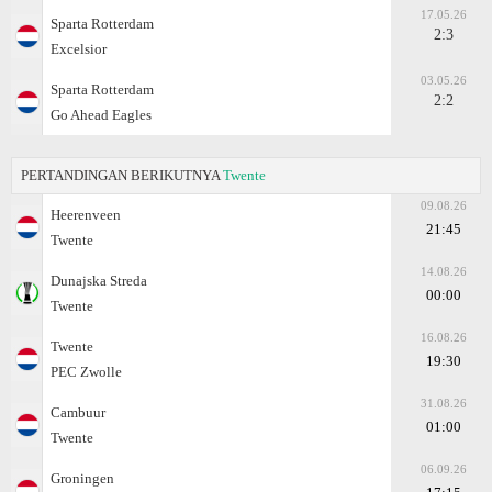
17.05.26
Sparta Rotterdam
2:3
Excelsior
03.05.26
Sparta Rotterdam
2:2
Go Ahead Eagles
PERTANDINGAN BERIKUTNYA
Twente
09.08.26
Heerenveen
21:45
Twente
14.08.26
Dunajska Streda
00:00
Twente
16.08.26
Twente
19:30
PEC Zwolle
31.08.26
Cambuur
01:00
Twente
06.09.26
Groningen