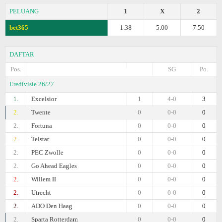
PELUANG
1
X
2
bet365
1.38
5.00
7.50
DAFTAR
Pos.
SG
Po.
Eredivisie 26/27
1.
Excelsior
1
4-0
3
2.
Twente
0
0-0
0
2.
Fortuna
0
0-0
0
2.
Telstar
0
0-0
0
2.
PEC Zwolle
0
0-0
0
2.
Go Ahead Eagles
0
0-0
0
2.
Willem II
0
0-0
0
2.
Utrecht
0
0-0
0
2.
ADO Den Haag
0
0-0
0
2.
Sparta Rotterdam
0
0-0
0