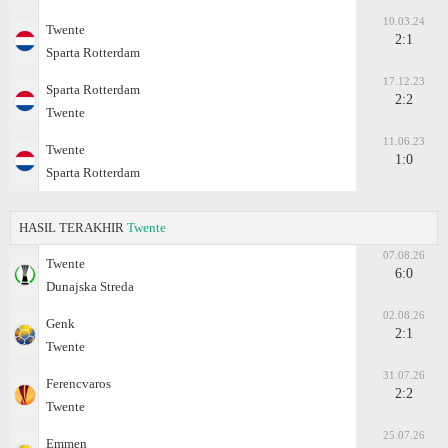
10.03.24
Twente
2:1
Sparta Rotterdam
17.12.23
Sparta Rotterdam
2:2
Twente
11.06.23
Twente
1:0
Sparta Rotterdam
HASIL TERAKHIR
Twente
07.08.26
Twente
6:0
Dunajska Streda
02.08.26
Genk
2:1
Twente
31.07.26
Ferencvaros
2:2
Twente
25.07.26
Emmen