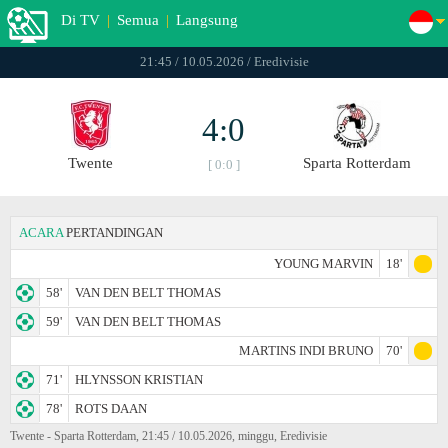
Di TV
|
Semua
|
Langsung
21:45 / 10.05.2026 / Eredivisie
4:0
Twente
Sparta Rotterdam
[ 0:0 ]
ACARA
PERTANDINGAN
YOUNG MARVIN
18'
58'
VAN DEN BELT THOMAS
59'
VAN DEN BELT THOMAS
MARTINS INDI BRUNO
70'
71'
HLYNSSON KRISTIAN
78'
ROTS DAAN
Twente - Sparta Rotterdam, 21:45 / 10.05.2026, minggu, Eredivisie