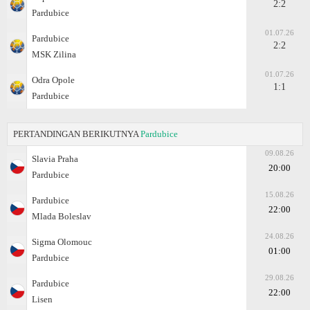
2:2
Pardubice
01.07.26
Pardubice
2:2
MSK Zilina
01.07.26
Odra Opole
1:1
Pardubice
PERTANDINGAN BERIKUTNYA
Pardubice
09.08.26
Slavia Praha
20:00
Pardubice
15.08.26
Pardubice
22:00
Mlada Boleslav
24.08.26
Sigma Olomouc
01:00
Pardubice
29.08.26
Pardubice
22:00
Lisen