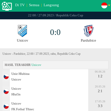
Di TV
|
Semua
|
Langsung
22:00 / 27.09.2023 / Republik Ceko Cup
0:0
Unicov
Pardubice
Unicov - Pardubice, 22:00 / 27.09.2023, rabu, Republik Ceko Cup
HASIL TERAKHIR
Unicov
06.06.26
Unie Hlubina
1:2
Unicov
20.05.26
Unicov
2:1
Hlučín
17.05.26
Unicov
3:3
FK Fotbal Třinec