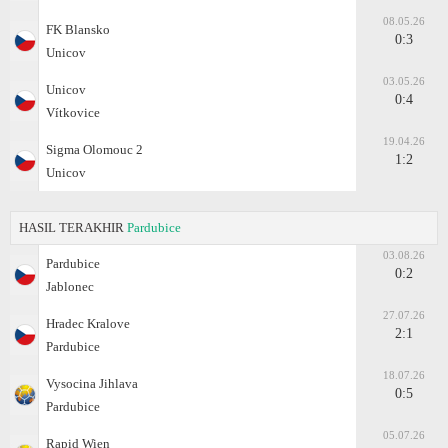
08.05.26
FK Blansko
0:3
Unicov
03.05.26
Unicov
0:4
Vítkovice
19.04.26
Sigma Olomouc 2
1:2
Unicov
HASIL TERAKHIR
Pardubice
03.08.26
Pardubice
0:2
Jablonec
27.07.26
Hradec Kralove
2:1
Pardubice
18.07.26
Vysocina Jihlava
0:5
Pardubice
05.07.26
Rapid Wien