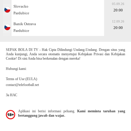
05.09.26
Slovacko
20:00
Pardubice
12.09.26
Banik Ostrava
20:00
Pardubice
SEPAK BOLA DI TV - Hak Cipta Dilindungi Undang-Undang. Dengan situs yang
Anda kunjungi, Anda secara otomatis menyetujui Kebijakan Privasi dan Kebijakan
Cookie! Di sini Anda bisa berkenalan dengan mereka!
Hubungi kami:
Terms of Use (EULA)
contact@telefootball.net
За НАС
Aplikasi ini berisi informasi peluang.
Kami meminta taruhan yang
bertanggung jawab dan wajar.
.