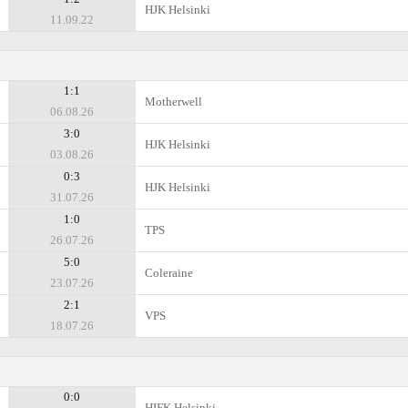
HJK Helsinki
11.09.22
1:1
Motherwell
06.08.26
3:0
HJK Helsinki
03.08.26
0:3
HJK Helsinki
31.07.26
1:0
TPS
26.07.26
5:0
Coleraine
23.07.26
2:1
VPS
18.07.26
0:0
HIFK Helsinki