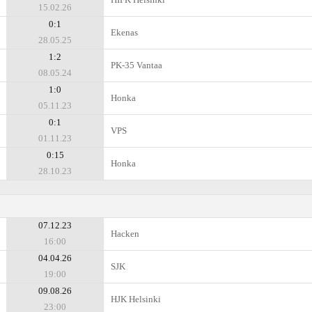
15.02.26
0:1
Ekenas
28.05.25
1:2
PK-35 Vantaa
08.05.24
1:0
Honka
05.11.23
0:1
VPS
01.11.23
0:15
Honka
28.10.23
07.12.23
Hacken
16:00
04.04.26
SJK
19:00
09.08.26
HJK Helsinki
23:00