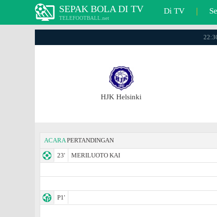
SEPAK BOLA DI TV
Di TV
|
S
TELEFOOTBALL.net
22:3
HJK Helsinki
ACARA
PERTANDINGAN
23'
MERILUOTO KAI
P1'