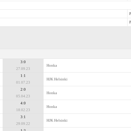
P
P
3:0
Honka
27.09.23
1:1
HJK Helsinki
01.07.23
2:0
Honka
05.04.23
4:0
Honka
18.02.23
3:1
HJK Helsinki
29.09.22
1:2