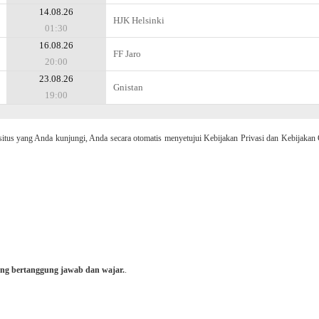
14.08.26
HJK Helsinki
01:30
16.08.26
FF Jaro
20:00
23.08.26
Gnistan
19:00
 yang Anda kunjungi, Anda secara otomatis menyetujui Kebijakan Privasi dan Kebijakan 
ng bertanggung jawab dan wajar.
.