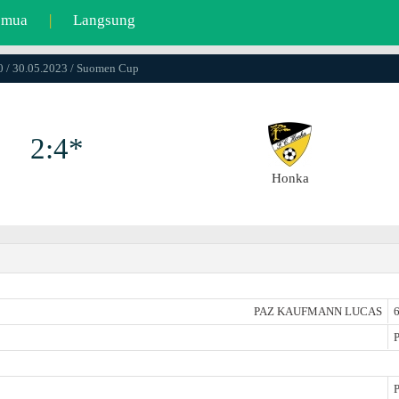
emua
|
Langsung
0 / 30.05.2023 / Suomen Cup
2:4*
Honka
PAZ KAUFMANN LUCAS
6
P
P