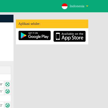
Indonesia
Aplikasi seluler:
0'
1'
2'