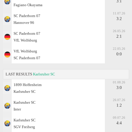
3:1
Fagiano Okayama
11.07.26
SC Paderborn 07
3:2
Hannover 96
26.05.26
SC Paderborn 07
2:1
VfL Wolfsburg
22.05.26
VfL Wolfsburg
0:0
SC Paderborn 07
LAST RESULTS
Karlsruher SC
01.08.26
1899 Hoffenheim
3:0
Karlsruher SC
26.07.26
Karlsruher SC
1:2
Inter
09.07.26
Karlsruher SC
4:4
SGV Freiberg