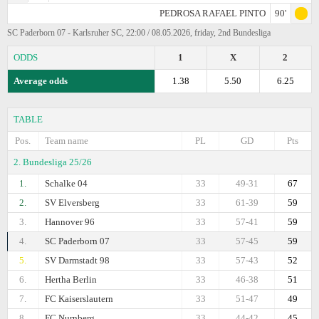
PEDROSA RAFAEL PINTO
90'
SC Paderborn 07 - Karlsruher SC, 22:00 / 08.05.2026, friday, 2nd Bundesliga
ODDS
1
X
2
Average odds
1.38
5.50
6.25
TABLE
Pos.
Team name
PL
GD
Pts
2. Bundesliga 25/26
1.
Schalke 04
33
49-31
67
2.
SV Elversberg
33
61-39
59
3.
Hannover 96
33
57-41
59
4.
SC Paderborn 07
33
57-45
59
5.
SV Darmstadt 98
33
57-43
52
6.
Hertha Berlin
33
46-38
51
7.
FC Kaiserslautern
33
51-47
49
8.
FC Nurnberg
33
44-42
45