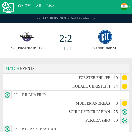
On TV
|
All
|
Live
22:00 / 08.05.2026 / 2nd Bundesliga
2:2
SC Paderborn 07
Karlsruher SC
[ 1:0 ]
MATCH
EVENTS
FORSTER PHILIPP
10'
KOBALD CHRISTOPH
14'
20'
BILBIJA FILIP
MULLER ANDREAS
48'
SCHLEUSENER FABIAN
75'
FUKUDA SHIO
79'
85'
KLAAS SEBASTIAN