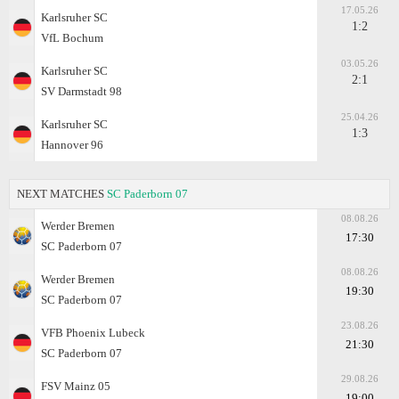
17.05.26
Karlsruher SC
1:2
VfL Bochum
03.05.26
Karlsruher SC
2:1
SV Darmstadt 98
25.04.26
Karlsruher SC
1:3
Hannover 96
NEXT MATCHES
SC Paderborn 07
08.08.26
Werder Bremen
17:30
SC Paderborn 07
08.08.26
Werder Bremen
19:30
SC Paderborn 07
23.08.26
VFB Phoenix Lubeck
21:30
SC Paderborn 07
29.08.26
FSV Mainz 05
19:00