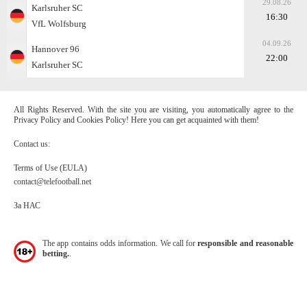
29.08.26
Karlsruher SC
16:30
VfL Wolfsburg
04.09.26
Hannover 96
22:00
Karlsruher SC
All Rights Reserved. With the site you are visiting, you automatically agree to the
Privacy Policy and Cookies Policy! Here you can get acquainted with them!
Contact us:
Terms of Use (EULA)
contact@telefootball.net
За НАС
The app contains odds information. We call for
responsible and reasonable
betting.
.