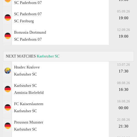
SC Paderborn 07
05.09.26
SC Paderborn 07
19:00
SC Freiburg
12.09.26
Borussia Dortmund
19:00
SC Paderborn 07
NEXT MATCHES
Karlsruher SC
13.07.26
Hradec Kralove
17:30
Karlsruher SC
08.08.26
Karlsruher SC
16:30
Arminia Bielefeld
16.08.26
FC Kaiserslautern
00:00
Karlsruher SC
21.08.26
Preussen Munster
21:30
Karlsruher SC