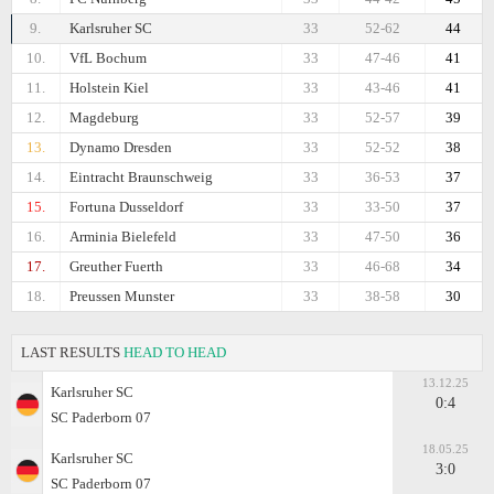
9.
Karlsruher SC
33
52-62
44
10.
VfL Bochum
33
47-46
41
11.
Holstein Kiel
33
43-46
41
12.
Magdeburg
33
52-57
39
13.
Dynamo Dresden
33
52-52
38
14.
Eintracht Braunschweig
33
36-53
37
15.
Fortuna Dusseldorf
33
33-50
37
16.
Arminia Bielefeld
33
47-50
36
17.
Greuther Fuerth
33
46-68
34
18.
Preussen Munster
33
38-58
30
LAST RESULTS
HEAD TO HEAD
13.12.25
Karlsruher SC
0:4
SC Paderborn 07
18.05.25
Karlsruher SC
3:0
SC Paderborn 07