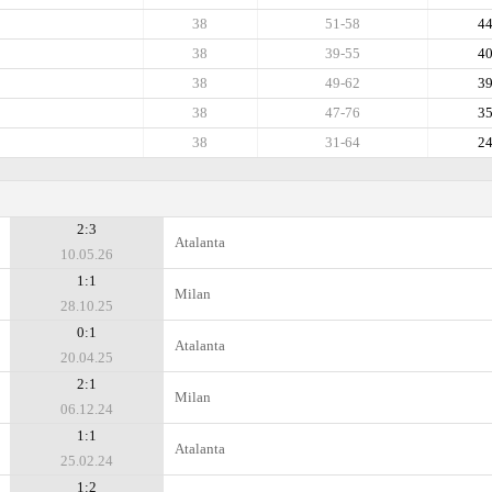
38
51-58
4
38
39-55
4
38
49-62
3
38
47-76
3
38
31-64
2
2:3
Atalanta
10.05.26
1:1
Milan
28.10.25
0:1
Atalanta
20.04.25
2:1
Milan
06.12.24
1:1
Atalanta
25.02.24
1:2