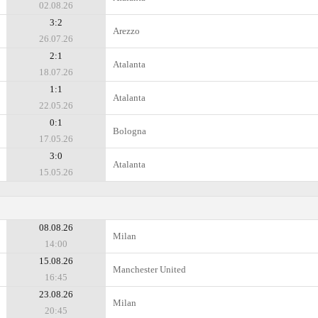
02.08.26
3:2
Arezzo
26.07.26
2:1
Atalanta
18.07.26
1:1
Atalanta
22.05.26
0:1
Bologna
17.05.26
3:0
Atalanta
15.05.26
08.08.26
Milan
14:00
15.08.26
Manchester United
16:45
23.08.26
Milan
20:45