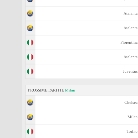
Atalanta
Atalanta
Fiorentina
Atalanta
Juventus
PROSSIME PARTITE
Milan
Chelsea
Milan
Torino