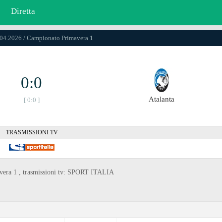
Diretta
.04.2026 / Campionato Primavera 1
0:0
Atalanta
[ 0:0 ]
TRASMISSIONI TV
avera 1 , trasmissioni tv: SPORT ITALIA