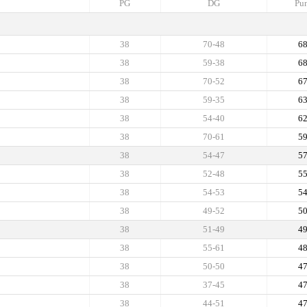
PG
DG
Pun
38
70-48
6
38
59-38
6
38
70-52
6
38
59-35
6
38
54-40
6
38
70-61
5
38
54-47
5
38
52-48
5
38
54-53
5
38
49-52
5
38
51-49
4
38
55-61
4
38
50-50
4
38
37-45
4
38
44-51
4