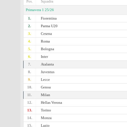
Pos.
Squadra
Primavera 1 25/26
1.
Fiorentina
2.
Parma U20
3.
Cesena
4.
Roma
5.
Bologna
6.
Inter
7.
Atalanta
8.
Juventus
9.
Lecce
10.
Genoa
11.
Milan
12.
Hellas Verona
13.
Torino
14.
Monza
15.
Lazio