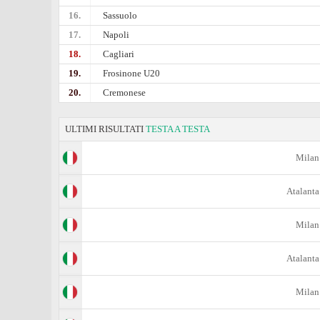
16.
Sassuolo
17.
Napoli
18.
Cagliari
19.
Frosinone U20
20.
Cremonese
ULTIMI RISULTATI
TESTA A TESTA
Milan
Atalanta
Milan
Atalanta
Milan