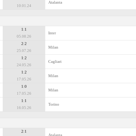
Atalanta
10.01.24
1:1
Inter
05.08.26
2:2
Milan
25.07.26
1:2
Cagliari
24.05.26
1:2
Milan
17.05.26
1:0
Milan
17.05.26
1:1
Torino
16.05.26
2:1
Atalanta