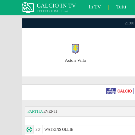
CALCIO IN TV
In TV
|
Tutti
|
TELEFOOTBALL.net
21:00
Aston Villa
PARTITA
EVENTI
36'
WATKINS OLLIE