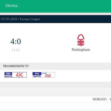
Diretta
 / 07.05.2026 / Europa League
4:0
Nottingham
[ 1:0 ]
TRASMISSIONI TV
MORATO
1