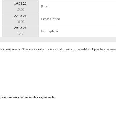
16.08.26
Brest
15:00
22.08.26
Leeds United
16:00
29.08.26
Nottingham
13:30
etti automaticamente l'Informativa sulla privacy e l'Informativa sui cookie! Qui puoi fare conosc
 una
scommessa responsabile e ragionevole.
.