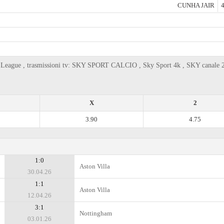
CUNHA JAIR
4
pa League , trasmissioni tv: SKY SPORT CALCIO , Sky Sport 4k , SKY canale 
X
2
3.90
4.75
1:0
Aston Villa
30.04.26
1:1
Aston Villa
12.04.26
3:1
Nottingham
03.01.26