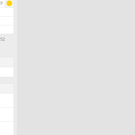
5'
252