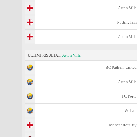
Aston Villa
Nottingham
Aston Villa
ULTIMI RISULTATI
Aston Villa
BG Pathum United
Aston Villa
FC Porto
Walsall
Manchester City