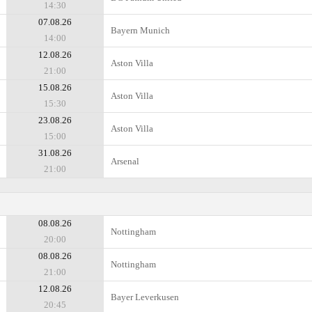
14:30
07.08.26
Bayern Munich
14:00
12.08.26
Aston Villa
21:00
15.08.26
Aston Villa
15:30
23.08.26
Aston Villa
15:00
31.08.26
Arsenal
21:00
08.08.26
Nottingham
20:00
08.08.26
Nottingham
21:00
12.08.26
Bayer Leverkusen
20:45