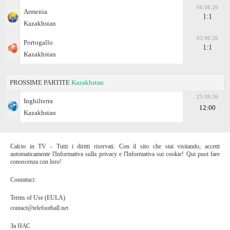
06.06.26
Armenia
1:1
Kazakhstan
03.06.26
Portogallo
1:1
Kazakhstan
PROSSIME PARTITE
Kazakhstan
25.09.26
Inghilterra
12:00
Kazakhstan
Calcio in TV - Tutti i diritti riservati. Con il sito che stai visitando, accetti
automaticamente l'Informativa sulla privacy e l'Informativa sui cookie! Qui puoi fare
conoscenza con loro!
Contattaci:
Terms of Use (EULA)
contact@telefootball.net
За НАС