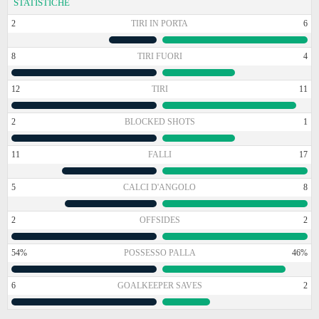
STATISTICHE
2
TIRI IN PORTA
6
8
TIRI FUORI
4
12
TIRI
11
2
BLOCKED SHOTS
1
11
FALLI
17
5
CALCI D'ANGOLO
8
2
OFFSIDES
2
54%
POSSESSO PALLA
46%
6
GOALKEEPER SAVES
2