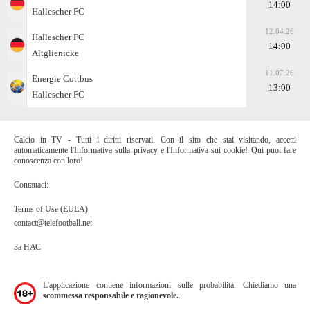
14:00
Hallescher FC
12.04.26
Hallescher FC
14:00
Altglienicke
11.07.26
Energie Cottbus
13:00
Hallescher FC
Calcio in TV - Tutti i diritti riservati. Con il sito che stai visitando, accetti
automaticamente l'Informativa sulla privacy e l'Informativa sui cookie! Qui puoi fare
conoscenza con loro!
Contattaci:
Terms of Use (EULA)
contact@telefootball.net
За НАС
L'applicazione contiene informazioni sulle probabilità. Chiediamo una
scommessa responsabile e ragionevole.
.