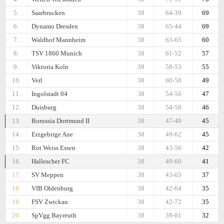
5.
Saarbrucken
38
64-39
69
6.
Dynamo Dresden
38
65-44
69
7.
Waldhof Mannheim
38
63-65
60
8.
TSV 1860 Munich
38
61-52
57
9.
Viktoria Koln
38
58-53
55
10.
Verl
38
60-58
49
11.
Ingolstadt 04
38
54-56
47
12.
Duisburg
38
54-58
46
13.
Borussia Dortmund II
38
47-49
45
14.
Erzgebirge Aue
38
49-62
45
15.
Rot Weiss Essen
38
43-56
42
16.
Hallescher FC
38
49-60
41
17.
SV Meppen
38
43-65
37
18.
VfB Oldenburg
38
42-64
35
19.
FSV Zwickau
38
42-72
35
20.
SpVgg Bayreuth
38
39-81
32