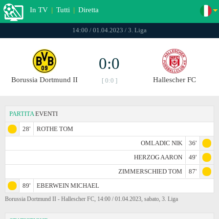
In TV
|
Tutti
|
Diretta
14:00 / 01.04.2023 / 3. Liga
0:0
Borussia Dortmund II
Hallescher FC
[ 0:0 ]
PARTITA
EVENTI
28'
ROTHE TOM
OMLADIC NIK
36'
HERZOG AARON
49'
ZIMMERSCHIED TOM
87'
89'
EBERWEIN MICHAEL
Borussia Dortmund II - Hallescher FC, 14:00 / 01.04.2023, sabato, 3. Liga