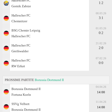
Hallescher FC
1:2
Gornik Zabrze
08.03.26
Hallescher FC
3:1
Chemnitzer
01.03.26
BSG Chemie Leipzig
0:2
Hallescher FC
21.02.26
Hallescher FC
2:0
Greifswalder
07.02.26
Hallescher FC
0:0
RW Erfurt
PROSSIME PARTITE
Borussia Dortmund II
04.04.26
Borussia Dortmund II
14:00
Fortuna Koeln
11.04.26
SSVg Velbert
14:00
Borussia Dortmund II