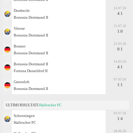
14.07.26
Dordrecht
4:1
Borussia Dortmund II
11.07.26
Vitesse
1:0
Borussia Dortmund II
21.03.26
Bonner
0:1
Borussia Dortmund II
14.03.26
Borussia Dortmund II
4:1
Fortuna Dusseldorf II
07.03.26
Gutersloh
1:1
Borussia Dortmund II
ULTIMI RISULTATI
Hallescher FC
03.07.26
Schoeningen
1:4
Hallescher FC
28.06.26