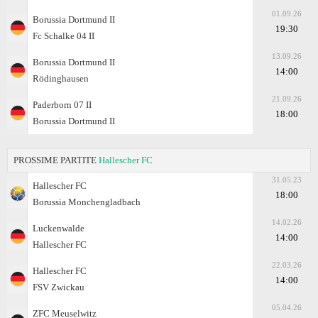
01.09.26
Borussia Dortmund II
19:30
Fc Schalke 04 II
13.09.26
Borussia Dortmund II
14:00
Rödinghausen
21.09.26
Paderborn 07 II
18:00
Borussia Dortmund II
PROSSIME PARTITE
Hallescher FC
31.05.23
Hallescher FC
18:00
Borussia Monchengladbach
14.02.26
Luckenwalde
14:00
Hallescher FC
22.03.26
Hallescher FC
14:00
FSV Zwickau
05.04.26
ZFC Meuselwitz