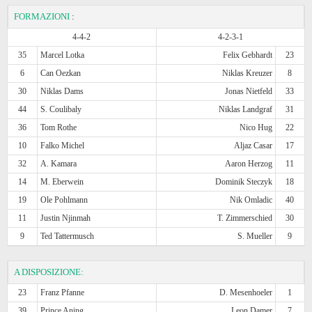
FORMAZIONI
:
4-4-2
4-2-3-1
35
Marcel Lotka
Felix Gebhardt
23
6
Can Oezkan
Niklas Kreuzer
8
30
Niklas Dams
Jonas Nietfeld
33
44
S. Coulibaly
Niklas Landgraf
31
36
Tom Rothe
Nico Hug
22
10
Falko Michel
Aljaz Casar
17
32
A. Kamara
Aaron Herzog
11
14
M. Eberwein
Dominik Steczyk
18
19
Ole Pohlmann
Nik Omladic
40
11
Justin Njinmah
T. Zimmerschied
30
9
Ted Tattermusch
S. Mueller
9
A DISPOSIZIONE:
23
Franz Pfanne
D. Mesenhoeler
1
39
Prince Aning
Leon Damer
7