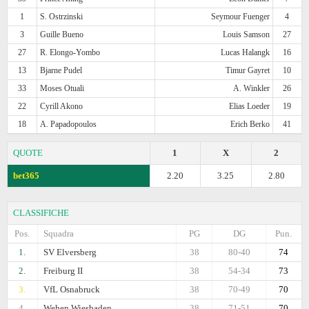
1
S. Ostrzinski
Seymour Fuenger
4
3
Guille Bueno
Louis Samson
27
27
R. Elongo-Yombo
Lucas Halangk
16
13
Bjarne Pudel
Timur Gayret
10
33
Moses Otuali
A. Winkler
26
22
Cyrill Akono
Elias Loeder
19
18
A. Papadopoulos
Erich Berko
41
QUOTE
1
X
2
bet365
2.20
3.25
2.80
CLASSIFICHE
Pos.
Squadra
PG
DG
Pun.
1.
SV Elversberg
38
80-40
74
2.
Freiburg II
38
54-34
73
3.
VfL Osnabruck
38
70-49
70
4.
Wehen Wiesbaden
38
71-51
70