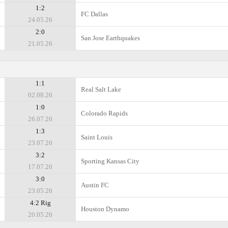
1:2
FC Dallas
24.05.26
2:0
San Jose Earthquakes
21.05.26
1:1
Real Salt Lake
02.08.26
1:0
Colorado Rapids
26.07.26
1:3
Saint Louis
23.07.26
3:2
Sporting Kansas City
17.07.26
3:0
Austin FC
23.05.26
4:2 Rig
Houston Dynamo
20.05.26