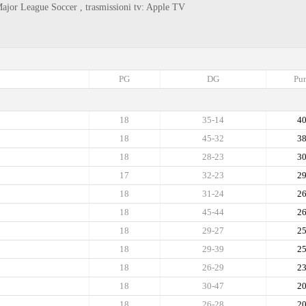
ajor League Soccer , trasmissioni tv: Apple TV
PG
DG
Pun
18
35-14
4
18
45-32
3
18
28-23
3
17
32-23
2
18
31-24
2
18
45-44
2
18
29-27
2
18
29-39
2
18
26-29
2
18
30-47
2
18
26-28
2