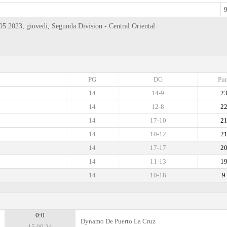
9
5.2023, giovedi, Segunda Division - Central Oriental
PG
DG
Pun
14
14-9
2
14
12-8
2
14
17-10
2
14
10-12
2
14
17-17
2
14
11-13
1
14
10-18
9
0:0
Dynamo De Puerto La Cruz
15.09.24