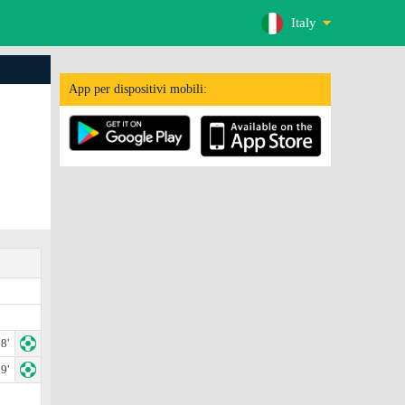
Italy
App per dispositivi mobili:
8'
9'