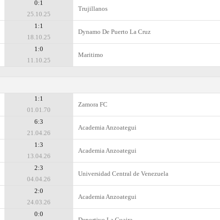
0:1
Trujillanos
25.10.25
1:1
Dynamo De Puerto La Cruz
18.10.25
1:0
Maritimo
11.10.25
1:1
Zamora FC
01.01.70
6:3
Academia Anzoategui
21.04.26
1:3
Academia Anzoategui
13.04.26
2:3
Universidad Central de Venezuela
04.04.26
2:0
Academia Anzoategui
24.03.26
0:0
Deportivo La Guaira