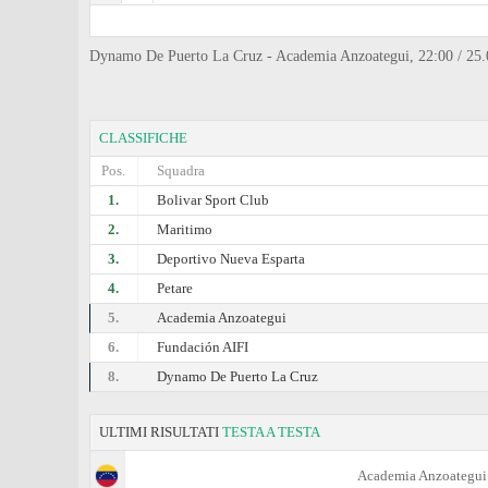
Dynamo De Puerto La Cruz - Academia Anzoategui, 22:00 / 25.0
CLASSIFICHE
Pos.
Squadra
1.
Bolivar Sport Club
2.
Maritimo
3.
Deportivo Nueva Esparta
4.
Petare
5.
Academia Anzoategui
6.
Fundación AIFI
8.
Dynamo De Puerto La Cruz
ULTIMI RISULTATI
TESTA A TESTA
Academia Anzoategui