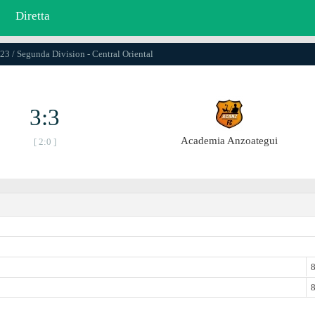
Diretta
23 / Segunda Division - Central Oriental
3:3
Academia Anzoategui
[ 2:0 ]
8
8