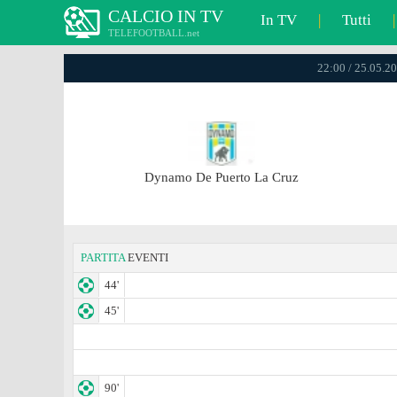
CALCIO IN TV
In TV
|
Tutti
|
TELEFOOTBALL.net
22:00 / 25.05.20
Dynamo De Puerto La Cruz
PARTITA
EVENTI
44'
45'
90'