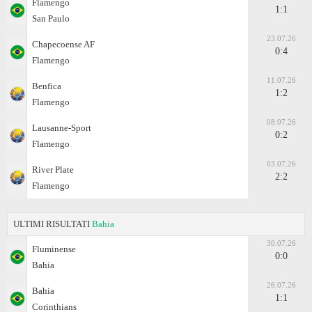
Flamengo
1:1
San Paulo
23.07.26
Chapecoense AF
0:4
Flamengo
11.07.26
Benfica
1:2
Flamengo
08.07.26
Lausanne-Sport
0:2
Flamengo
03.07.26
River Plate
2:2
Flamengo
ULTIMI RISULTATI
Bahia
30.07.26
Fluminense
0:0
Bahia
26.07.26
Bahia
1:1
Corinthians