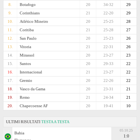
8.
Botafogo
20
34-32
29
9.
Corinthians
21
22-20
29
10.
Atlético Mineiro
20
25-25
28
11.
Coritiba
21
25-28
27
12.
San Paulo
20
25-23
26
13.
Vitoria
21
22-31
26
14.
Mirassol
20
23-27
23
15.
Santos
20
29-33
22
16.
Internacional
21
23-27
22
17.
Gremio
20
22-26
22
18.
Vasco da Gama
20
23-31
21
19.
Remo
21
24-34
21
20.
Chapecoense AF
20
19-41
10
ULTIMI RISULTATI
TESTA A TESTA
05.10.25
Bahia
1:0