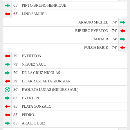
65'
PINTO BRUNO HENRIQUE
65'
LINO SAMUEL
ARAUJO MICHEL
74'
RIBEIRO EVERTON
74'
ADEMIR
74'
PULGA ERICK
74'
79'
EVERTTON
79'
NIGUEZ SAUL
79'
DE LA CRUZ NICOLAS
79'
DE ARRASCAETA GIORGIAN
80'
PAQUETA LUCAS (NIGUEZ SAUL)
85'
EVERTON
85'
PLATA GONZALO
85'
PEDRO
85'
ARAUJO LUIZ