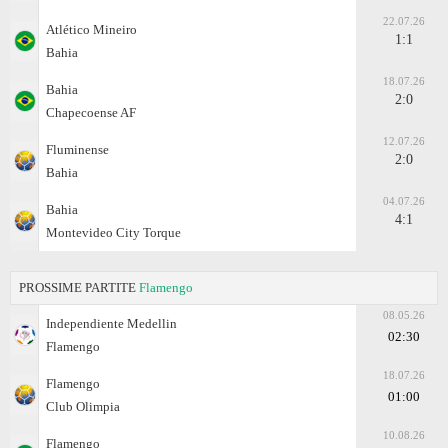
22.07.26
Atlético Mineiro
1:1
Bahia
18.07.26
Bahia
2:0
Chapecoense AF
12.07.26
Fluminense
2:0
Bahia
04.07.26
Bahia
4:1
Montevideo City Torque
PROSSIME PARTITE
Flamengo
08.05.26
Independiente Medellin
02:30
Flamengo
18.07.26
Flamengo
01:00
Club Olimpia
10.08.26
Flamengo