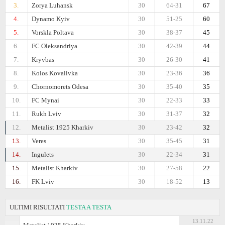
3.
Zorya Luhansk
30
64-31
67
4.
Dynamo Kyiv
30
51-25
60
5.
Vorskla Poltava
30
38-37
45
6.
FC Oleksandriya
30
42-39
44
7.
Kryvbas
30
26-30
41
8.
Kolos Kovalivka
30
23-36
36
9.
Chornomorets Odesa
30
35-40
35
10.
FC Mynai
30
22-33
33
11.
Rukh Lviv
30
31-37
32
12.
Metalist 1925 Kharkiv
30
23-42
32
13.
Veres
30
35-45
31
14.
Ingulets
30
22-34
31
15.
Metalist Kharkiv
30
27-58
22
16.
FK Lviv
30
18-52
13
ULTIMI RISULTATI
TESTA A TESTA
13.11.22