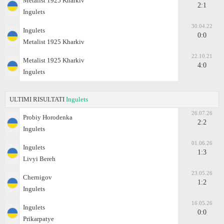
Metalist 1925 Kharkiv
2:1
Ingulets
30.04.22
Ingulets
0:0
Metalist 1925 Kharkiv
22.10.21
Metalist 1925 Kharkiv
4:0
Ingulets
ULTIMI RISULTATI
Ingulets
26.07.26
Probiy Horodenka
2:2
Ingulets
01.06.26
Ingulets
1:3
Livyi Bereh
23.05.26
Chernigov
1:2
Ingulets
16.05.26
Ingulets
0:0
Prikarpatye