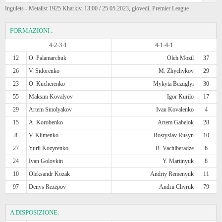
Ingulets - Metalist 1925 Kharkiv, 13:00 / 25.05.2023, giovedi, Premier League
FORMAZIONI
:
4-2-3-1
4-1-4-1
12
O. Palamarchuk
Oleh Mozil
37
26
V. Sidorenko
M. Zhychykov
29
23
O. Kucherenko
Mykyta Bezuglyi
30
55
Maksim Kovalyov
Igor Kurilo
17
29
Artem Smolyakov
Ivan Kovalenko
4
15
A. Korobenko
Artem Gabelok
28
8
V. Klimenko
Rostyslav Rusyn
10
27
Yurii Kozyrenko
B. Vachiberadze
6
24
Ivan Golovkin
Y. Martinyuk
8
10
Oleksandr Kozak
Andriy Remenyuk
11
97
Denys Rezepov
Andrii Chyruk
79
A DISPOSIZIONE: