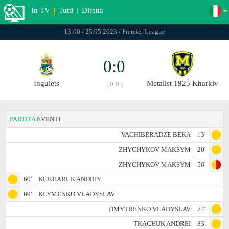
In TV
|
Tutti
|
Diretta
13:00 / 25.05.2023 / Premier League
0:0
Ingulets
Metalist 1925 Kharkiv
[ 0:0 ]
PARTITA
EVENTI
VACHIBERADZE BEKA
13'
ZHYCHYKOV MAKSYM
20'
ZHYCHYKOV MAKSYM
56'
60'
KUKHARUK ANDRIY
69'
KLYMENKO VLADYSLAV
DMYTRENKO VLADYSLAV
74'
TKACHUK ANDREI
83'