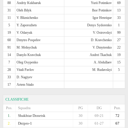
88
Andriy Kukharuk
Yurii Potimkov
69
31
Oleh Bilyk
Ihor Potimkov
13
11
V. Bliznichenko
Igor Henrique
33
5
Y. Zaporozhets
Denys Sydorenko
1
19
V. Odaryuk
V. Ostrovskyi
99
60
Dmytro Pospelov
D. Kravchenko
27
91
M. Melnychuk
V. Dmytrenko
22
14
Danylo Kravchuk
Andrei Tkachuk
19
7
Oleg Osypenko
A. Abdullaev
15
28
Vitali Pavlov
M. Rudavskyi
5
33
D. Nagiyev
17
Artem Sitalo
CLASSIFICHE
Pos.
Squadra
PG
DG
Pun.
1.
Shakhtar Donetsk
30
69-21
72
2.
Dnipro-1
30
61-27
67