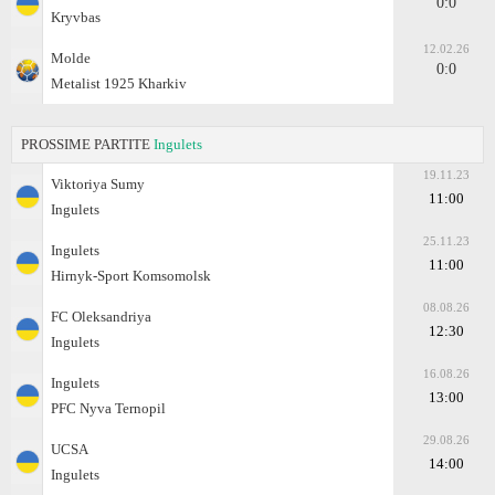
0:0
Kryvbas
12.02.26
Molde
0:0
Metalist 1925 Kharkiv
PROSSIME PARTITE
Ingulets
19.11.23
Viktoriya Sumy
11:00
Ingulets
25.11.23
Ingulets
11:00
Hirnyk-Sport Komsomolsk
08.08.26
FC Oleksandriya
12:30
Ingulets
16.08.26
Ingulets
13:00
PFC Nyva Ternopil
29.08.26
UCSA
14:00
Ingulets