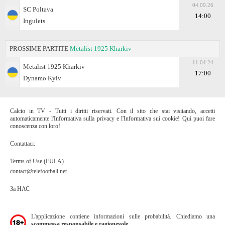
04.09.26
SC Poltava
14:00
Ingulets
PROSSIME PARTITE
Metalist 1925 Kharkiv
11.04.24
Metalist 1925 Kharkiv
17:00
Dynamo Kyiv
Calcio in TV - Tutti i diritti riservati. Con il sito che stai visitando, accetti
automaticamente l'Informativa sulla privacy e l'Informativa sui cookie! Qui puoi fare
conoscenza con loro!
Contattaci:
Terms of Use (EULA)
contact@telefootball.net
За НАС
L'applicazione contiene informazioni sulle probabilità. Chiediamo una
scommessa responsabile e ragionevole.
.