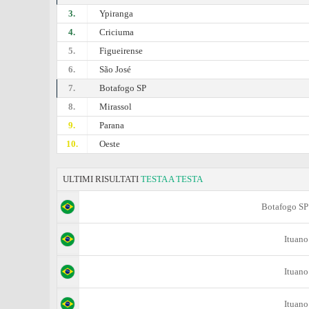
3.
Ypiranga
4.
Criciuma
5.
Figueirense
6.
São José
7.
Botafogo SP
8.
Mirassol
9.
Paranа
10.
Oeste
ULTIMI RISULTATI
TESTA A TESTA
Botafogo SP
Ituano
Ituano
Ituano