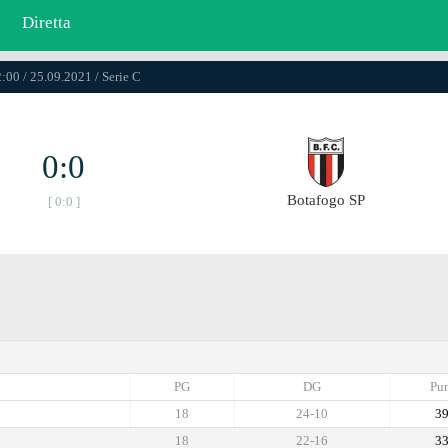
Diretta
:00 / 25.09.2021 / Serie C
0:0
Botafogo SP
[ 0:0 ]
PG
DG
Pun
18
24-10
3
18
22-16
3