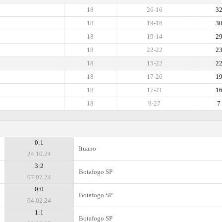
18
26-16
3
18
19-16
3
18
19-14
2
18
22-22
2
18
15-22
2
18
17-26
1
18
17-21
1
18
9-27
7
0:1
Ituano
24.10.24
3:2
Botafogo SP
07.07.24
0:0
Botafogo SP
04.02.24
1:1
Botafogo SP