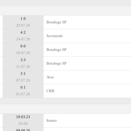
1:0
Botafogo SP
29.07.26
4:2
Juventude
24.07.26
0:0
Botafogo SP
18.07.26
3:3
Botafogo SP
11.07.26
3:1
Avai
07.07.26
0:1
CRB
01.07.26
19.03.23
Ituano
20:00
09.08.26