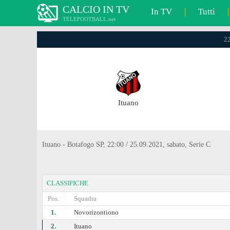
CALCIO IN TV
In TV
|
Tutti
|
TELEFOOTBALL.net
22
Ituano
Ituano - Botafogo SP, 22:00 / 25.09.2021, sabato, Serie C
CLASSIFICHE
Pos.
Squadra
1.
Novorizontiono
2.
Ituano