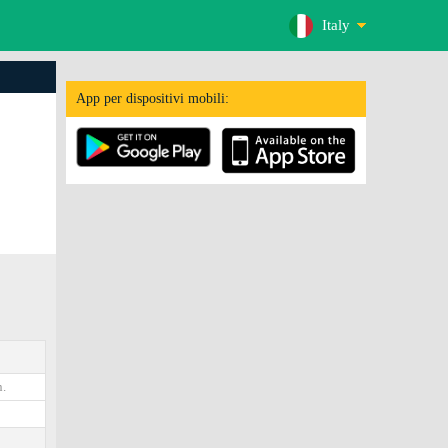
Italy
App per dispositivi mobili:
.
9
3