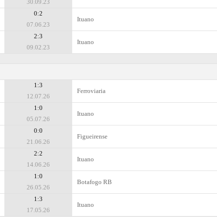
30.09.23
0:2
Ituano
07.06.23
2:3
Ituano
09.02.23
1:3
Ferroviaria
12.07.26
1:0
Ituano
05.07.26
0:0
Figueirense
21.06.26
2:2
Ituano
14.06.26
1:0
Botafogo RB
26.05.26
1:3
Ituano
17.05.26