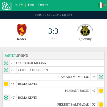
In TV
|
Tutti
|
Diretta
19:00 / 06.04.2024 / Ligue 2
3:3
Rodez
Quevilly
[ 2:1 ]
PARTITA
EVENTI
7'
CORREDOR KILLIAN
20'
CORREDOR KILLIAN
CAMARA MAMADOU
45'
46'
BOMA KEVIN
PENDANT JASON
47'
49'
BOMA KEVIN
PIERRET BALTHAZAR
52'