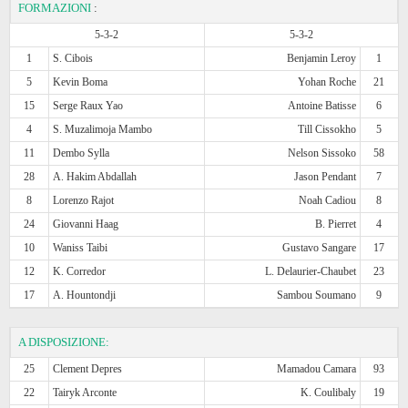
FORMAZIONI
:
5-3-2
5-3-2
1
S. Cibois
Benjamin Leroy
1
5
Kevin Boma
Yohan Roche
21
15
Serge Raux Yao
Antoine Batisse
6
4
S. Muzalimoja Mambo
Till Cissokho
5
11
Dembo Sylla
Nelson Sissoko
58
28
A. Hakim Abdallah
Jason Pendant
7
8
Lorenzo Rajot
Noah Cadiou
8
24
Giovanni Haag
B. Pierret
4
10
Waniss Taibi
Gustavo Sangare
17
12
K. Corredor
L. Delaurier-Chaubet
23
17
A. Hountondji
Sambou Soumano
9
A DISPOSIZIONE:
25
Clement Depres
Mamadou Camara
93
22
Tairyk Arconte
K. Coulibaly
19