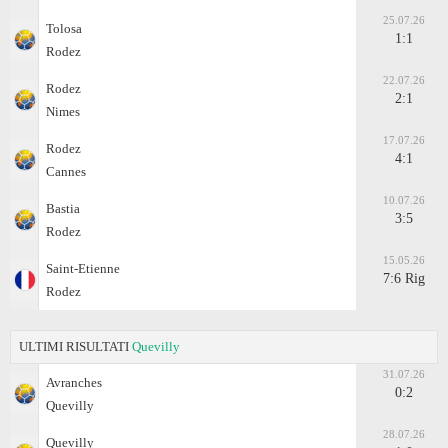
25.07.26
Tolosa
1:1
Rodez
22.07.26
Rodez
2:1
Nimes
17.07.26
Rodez
4:1
Cannes
10.07.26
Bastia
3:5
Rodez
15.05.26
Saint-Etienne
7:6 Rig
Rodez
ULTIMI RISULTATI
Quevilly
31.07.26
Avranches
0:2
Quevilly
28.07.26
Quevilly