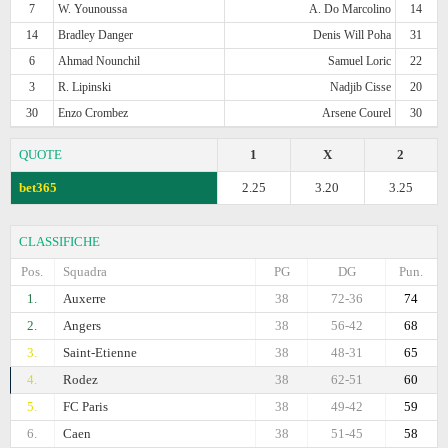
7
W. Younoussa
A. Do Marcolino
14
14
Bradley Danger
Denis Will Poha
31
6
Ahmad Nounchil
Samuel Loric
22
3
R. Lipinski
Nadjib Cisse
20
30
Enzo Crombez
Arsene Courel
30
QUOTE
1
X
2
bet365
2.25
3.20
3.25
CLASSIFICHE
Pos.
Squadra
PG
DG
Pun.
1.
Auxerre
38
72-36
74
2.
Angers
38
56-42
68
3.
Saint-Etienne
38
48-31
65
4.
Rodez
38
62-51
60
5.
FC Paris
38
49-42
59
6.
Caen
38
51-45
58