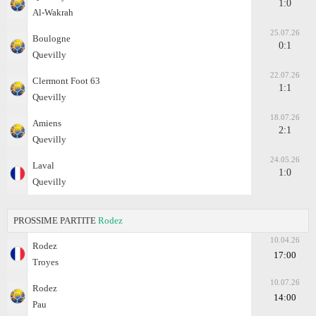
1:0
Al-Wakrah
25.07.26
Boulogne
0:1
Quevilly
22.07.26
Clermont Foot 63
1:1
Quevilly
18.07.26
Amiens
2:1
Quevilly
24.05.26
Laval
1:0
Quevilly
PROSSIME PARTITE
Rodez
10.04.26
Rodez
17:00
Troyes
10.07.26
Rodez
14:00
Pau