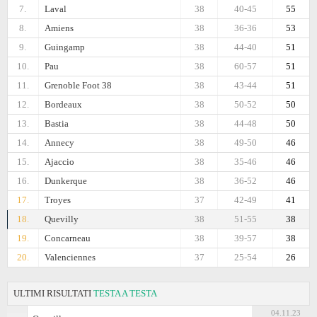
7.
Laval
38
40-45
55
8.
Amiens
38
36-36
53
9.
Guingamp
38
44-40
51
10.
Pau
38
60-57
51
11.
Grenoble Foot 38
38
43-44
51
12.
Bordeaux
38
50-52
50
13.
Bastia
38
44-48
50
14.
Annecy
38
49-50
46
15.
Ajaccio
38
35-46
46
16.
Dunkerque
38
36-52
46
17.
Troyes
37
42-49
41
18.
Quevilly
38
51-55
38
19.
Concarneau
38
39-57
38
20.
Valenciennes
37
25-54
26
ULTIMI RISULTATI
TESTA A TESTA
04.11.23