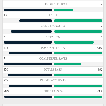
5
SHOTS OUTSIDEBOX
2
13
FALLI
19
6
CALCI D'ANGOLO
7
6
OFFSIDES
5
47%
POSSESSO PALLA
53%
7
GOALKEEPER SAVES
4
356
TOTALE PASS.
392
277
PASSES ACCURATE
310
78%
PREC. PASS. %
79%