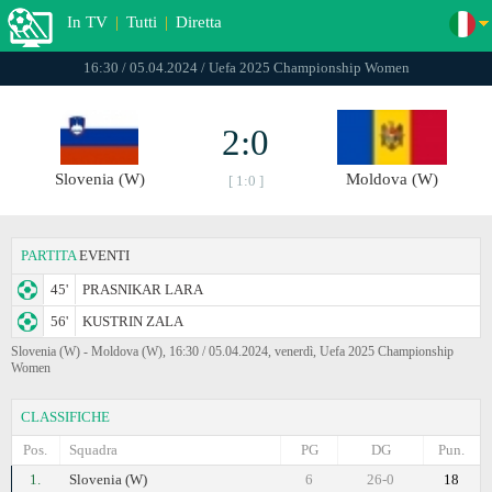
In TV
|
Tutti
|
Diretta
16:30 / 05.04.2024 / Uefa 2025 Championship Women
2:0
Slovenia (W)
Moldova (W)
[ 1:0 ]
PARTITA
EVENTI
45'
PRASNIKAR LARA
56'
KUSTRIN ZALA
Slovenia (W) - Moldova (W), 16:30 / 05.04.2024, venerdì, Uefa 2025 Championship
Women
CLASSIFICHE
Pos.
Squadra
PG
DG
Pun.
1.
Slovenia (W)
6
26-0
18