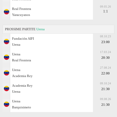
09.05.26
Real Frontera
1:1
Yaracuyanos
PROSSIME PARTITE
Urena
08.10.23
Fundación AIFI
23:00
Urena
17.03.24
Urena
20:30
Real Frontera
27.08.24
Urena
22:00
Academia Rey
09.10.24
Academia Rey
21:30
Urena
09.08.26
Urena
21:30
Barquisimeto