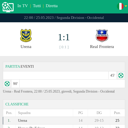
In TV
|
Tutti
|
Diretta
22:00 / 25.05.2023 / Segunda Division - Occidental
1:1
Urena
Real Frontera
[ 0:1 ]
PARTITA
EVENTI
45'
90'
Urena - Real Frontera, 22:00 / 25.05.2023, giovedi, Segunda Division - Occidental
CLASSIFICHE
Pos.
Squadra
PG
DG
Pun.
1.
Urena
14
29-15
25