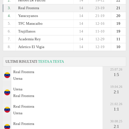
2.
Heroes De Falcon
14
19-12
22
3.
Real Frontera
14
23-19
21
4.
Yaracuyanos
14
21-19
20
5.
TFC Maracaibo
14
12-16
19
6.
Trujillanos
14
11-10
19
7.
Academia Rey
14
12-29
11
8.
Atletico El Vigia
14
12-19
10
ULTIMI RISULTATI
TESTA A TESTA
25.07.26
Real Frontera
1:5
Urena
19.04.26
Urena
2:1
Real Frontera
21.02.26
Real Frontera
1:1
Urena
30.08.25
Real Frontera
2:1