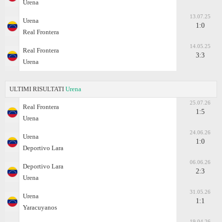
Urena
13.07.25
Urena
1:0
Real Frontera
14.05.25
Real Frontera
3:3
Urena
ULTIMI RISULTATI
Urena
25.07.26
Real Frontera
1:5
Urena
24.06.26
Urena
1:0
Deportivo Lara
06.06.26
Deportivo Lara
2:3
Urena
31.05.26
Urena
1:1
Yaracuyanos
19.04.26