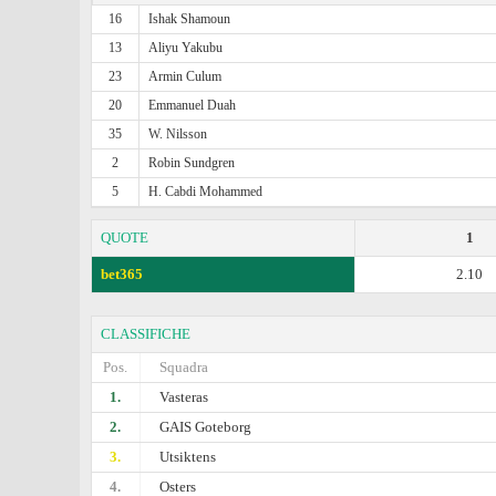
16
Ishak Shamoun
13
Aliyu Yakubu
23
Armin Culum
20
Emmanuel Duah
35
W. Nilsson
2
Robin Sundgren
5
H. Cabdi Mohammed
QUOTE
1
bet365
2.10
CLASSIFICHE
Pos.
Squadra
1.
Vasteras
2.
GAIS Goteborg
3.
Utsiktens
4.
Osters