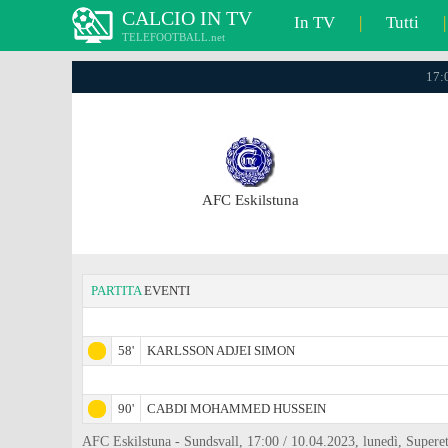
CALCIO IN TV
In TV
|
Tutti
|
TELEFOOTBALL.net
17:
AFC Eskilstuna
PARTITA
EVENTI
58'
KARLSSON ADJEI SIMON
90'
CABDI MOHAMMED HUSSEIN
AFC Eskilstuna - Sundsvall, 17:00 / 10.04.2023, lunedì, Supere