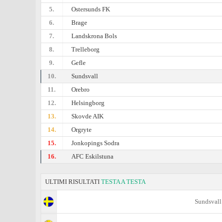
5.
Ostersunds FK
6.
Brage
7.
Landskrona Bols
8.
Trelleborg
9.
Gefle
10.
Sundsvall
11.
Orebro
12.
Helsingborg
13.
Skovde AIK
14.
Orgryte
15.
Jonkopings Sodra
16.
AFC Eskilstuna
ULTIMI RISULTATI
TESTA A TESTA
Sundsvall