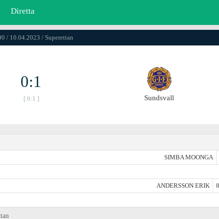
Diretta
00 / 10.04.2023 / Superettan
0:1
Sundsvall
[ 0:1 ]
SIMBA MOONGA
ANDERSSON ERIK
8
ttan