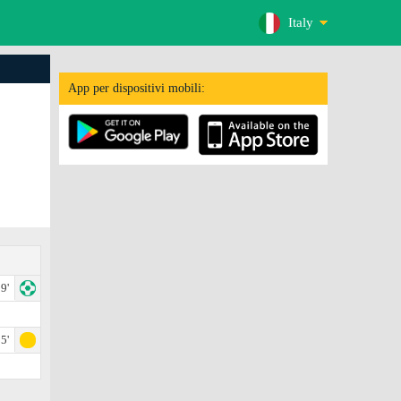
Italy
App per dispositivi mobili:
9'
5'