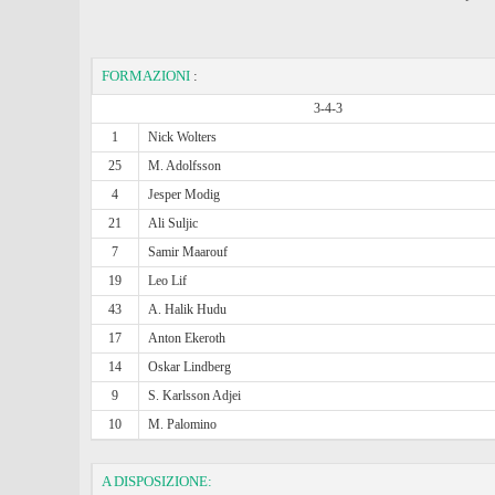
FORMAZIONI
:
3-4-3
1
Nick Wolters
25
M. Adolfsson
4
Jesper Modig
21
Ali Suljic
7
Samir Maarouf
19
Leo Lif
43
A. Halik Hudu
17
Anton Ekeroth
14
Oskar Lindberg
9
S. Karlsson Adjei
10
M. Palomino
A DISPOSIZIONE: