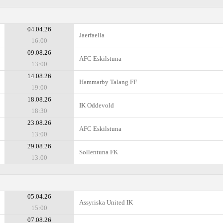
04.04.26
Jaerfaella
16:00
09.08.26
AFC Eskilstuna
13:00
14.08.26
Hammarby Talang FF
19:00
18.08.26
IK Oddevold
18:30
23.08.26
AFC Eskilstuna
13:00
29.08.26
Sollentuna FK
13:00
05.04.26
Assyriska United IK
15:00
07.08.26