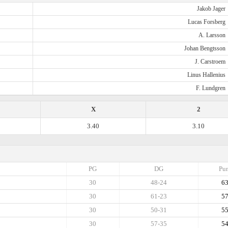
Jakob Jager
Lucas Forsberg
A. Larsson
Johan Bengtsson
J. Carstroem
Linus Hallenius
F. Lundgren
X
2
3.40
3.10
PG
DG
Pun
30
48-24
6
30
61-23
5
30
50-31
5
30
57-35
5