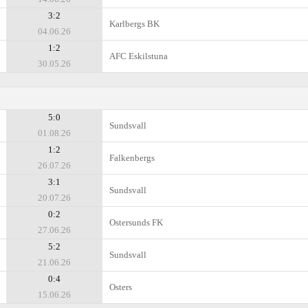
3:2
Karlbergs BK
04.06.26
1:2
AFC Eskilstuna
30.05.26
5:0
Sundsvall
01.08.26
1:2
Falkenbergs
26.07.26
3:1
Sundsvall
20.07.26
0:2
Ostersunds FK
27.06.26
5:2
Sundsvall
21.06.26
0:4
Osters
15.06.26