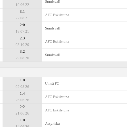
Sundsvall
19.06.22
3:1
AFC Eskilstuna
22.08.21
2:0
Sundsvall
18.07.21
2:3
AFC Eskilstuna
03.10.20
3:2
Sundsvall
29.08.20
1:0
Umeå FC
02.08.26
1:4
AFC Eskilstuna
26.06.26
2:2
AFC Eskilstuna
21.06.26
1:0
Assyriska
14.06.26