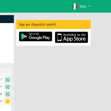
Italy
App per dispositivi mobili:
7'
7'
6'
5'