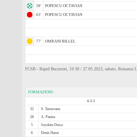
58'
POPESCU OCTAVIAN
63'
POPESCU OCTAVIAN
77'
OMRANI BILLEL
FCSB - Rapid Bucuresti, 19:30 / 27.05.2023, sabato, Romania 
FORMAZIONI
:
4-3-3
32
S. Tarnovanu
28
A. Pantea
5
Joyskim Dawa
6
Denis Harut