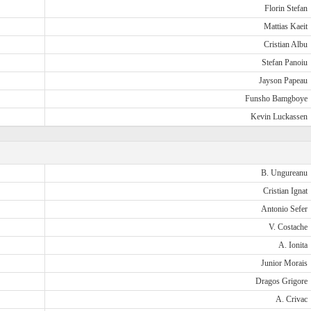
Florin Stefan
Mattias Kaeit
Cristian Albu
Stefan Panoiu
Jayson Papeau
Funsho Bamgboye
Kevin Luckassen
B. Ungureanu
Cristian Ignat
Antonio Sefer
V. Costache
A. Ionita
Junior Morais
Dragos Grigore
A. Crivac