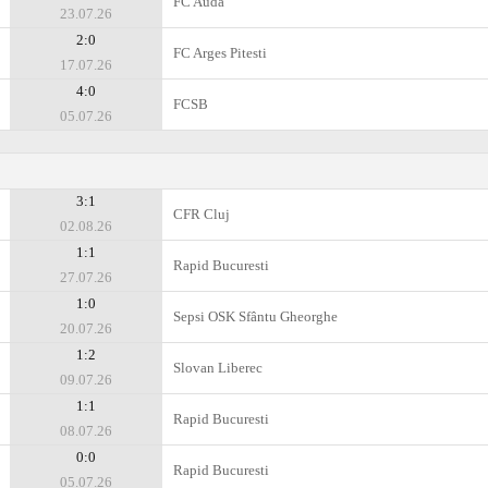
FC Auda
23.07.26
2:0
FC Arges Pitesti
17.07.26
4:0
FCSB
05.07.26
3:1
CFR Cluj
02.08.26
1:1
Rapid Bucuresti
27.07.26
1:0
Sepsi OSK Sfântu Gheorghe
20.07.26
1:2
Slovan Liberec
09.07.26
1:1
Rapid Bucuresti
08.07.26
0:0
Rapid Bucuresti
05.07.26