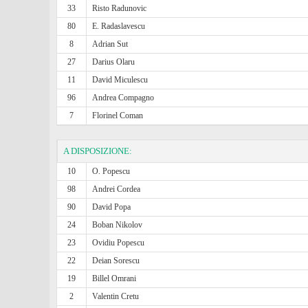
33
Risto Radunovic
80
E. Radaslavescu
8
Adrian Sut
27
Darius Olaru
11
David Miculescu
96
Andrea Compagno
7
Florinel Coman
A DISPOSIZIONE:
10
O. Popescu
98
Andrei Cordea
90
David Popa
24
Boban Nikolov
23
Ovidiu Popescu
22
Deian Sorescu
19
Billel Omrani
2
Valentin Cretu