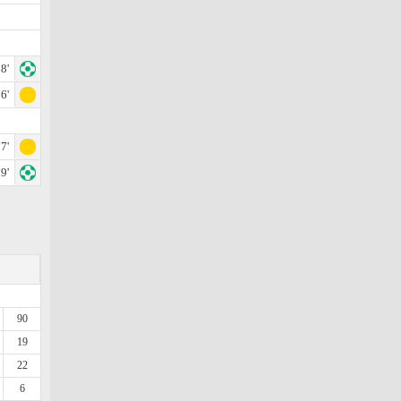
8'
6'
7'
9'
90
19
22
6