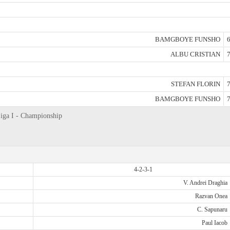
BAMGBOYE FUNSHO
6
ALBU CRISTIAN
7
STEFAN FLORIN
7
BAMGBOYE FUNSHO
7
Liga I - Championship
4-2-3-1
V. Andrei Draghia
Razvan Onea
C. Sapunaru
Paul Iacob