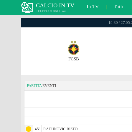
CALCIO IN TV
In TV
|
Tutti
|
TELEFOOTBALL.net
19:30 / 27.05
FCSB
PARTITA
EVENTI
45'
RADUNOVIC RISTO