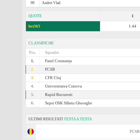
99
Andrei Vlad
QUOTE
1
bet365
1.44
CLASSIFICHE
Pos.
Squadra
1.
Farul Constanța
2.
FCSB
3.
CFR Cluj
4.
Universitatea Craiova
5.
Rapid Bucuresti
6.
Sepsi OSK Sfântu Gheorghe
ULTIMI RISULTATI
TESTA A TESTA
FCSB