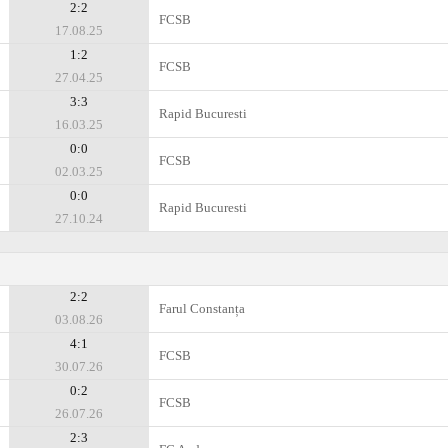
2:2
FCSB
17.08.25
1:2
FCSB
27.04.25
3:3
Rapid Bucuresti
16.03.25
0:0
FCSB
02.03.25
0:0
Rapid Bucuresti
27.10.24
2:2
Farul Constanța
03.08.26
4:1
FCSB
30.07.26
0:2
FCSB
26.07.26
2:3