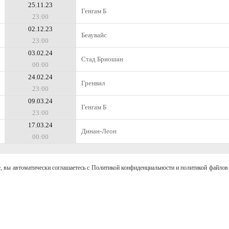
25.11.23
Генгам Б
23:00
02.12.23
Беаувайс
23:00
03.02.24
Стад Бриошан
00:00
24.02.24
Гренвил
23:00
09.03.24
Генгам Б
23:00
17.03.24
Динан-Леон
00:00
, вы автоматически соглашаетесь с Политикой конфиденциальности и политикой файлов 