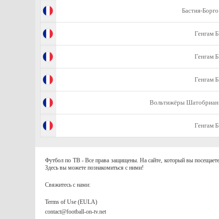
Бастия-Борго
Генгам Б
Генгам Б
Генгам Б
Вольтижёры Шатобриан
Генгам Б
Футбол по ТВ - Все права защищены. На сайте, который вы посещаете
Здесь вы можете познакомиться с ними!
Свяжитесь с нами:
Terms of Use (EULA)
contact@football-on-tv.net