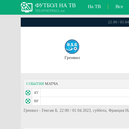
ФУТБОЛ НА ТВ
На ТВ
|
Все
TELEFOOTBALL.net
22:00 / 01.0
Гренвил
СОБЫТИЯ
МАТЧА
45'
90'
Гренвил - Генгам Б, 22:00 / 01.04.2023, суббота, Франция 