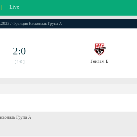
|
Live
4.2023 / Франция Насьональ Група А
2:0
Генгам Б
[ 1:0 ]
Насьональ Група А