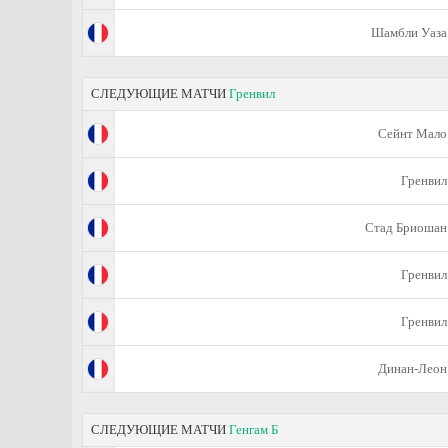
Шамбли Уаза
СЛЕДУЮЩИЕ МАТЧИ
Гренвил
Сейнт Мало
Гренвил
Стад Бриошан
Гренвил
Гренвил
Динан-Леон
СЛЕДУЮЩИЕ МАТЧИ
Генгам Б