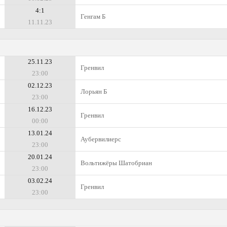
4:1
Генгам Б
11.11.23
25.11.23
Гренвил
23:00
02.12.23
Лорьян Б
23:00
16.12.23
Гренвил
00:00
13.01.24
Аубервилиерс
23:00
20.01.24
Вольтижёры Шатобриан
23:00
03.02.24
Гренвил
23:00