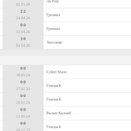
Ла Рош
02.05.26
2:2
Гренвил
24.04.26
0:0
Гренвил
12.04.26
3:0
Анголеме
04.04.26
0:0
Сейнт Мало
18.05.24
0:0
Генгам Б
17.02.24
0:0
Генгам Б
20.01.24
0:0
Расинг Коломб
13.01.24
0:0
Генгам Б
16.12.23