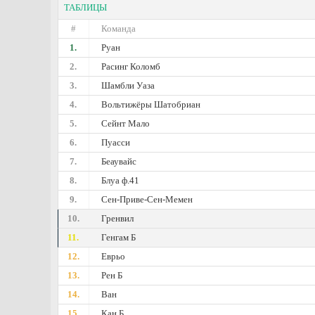
ТАБЛИЦЫ
#
Команда
1.
Руан
2.
Расинг Коломб
3.
Шамбли Уаза
4.
Вольтижёры Шатобриан
5.
Сейнт Мало
6.
Пуасси
7.
Беаувайс
8.
Блуа ф.41
9.
Сен-Приве-Сен-Мемен
10.
Гренвил
11.
Генгам Б
12.
Еврьо
13.
Рен Б
14.
Ван
15.
Кан Б