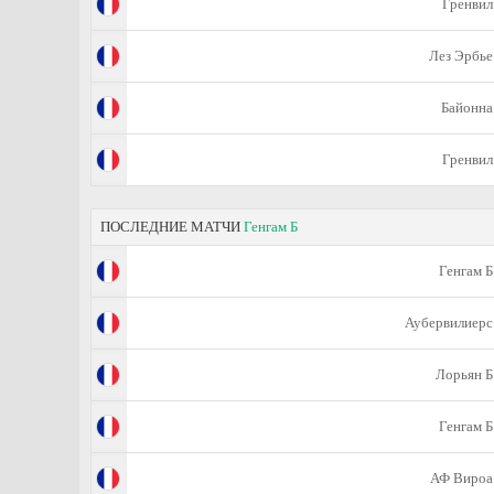
Гренвил
Лез Эрбье
Байонна
Гренвил
ПОСЛЕДНИЕ МАТЧИ
Генгам Б
Генгам Б
Аубервилиерс
Лорьян Б
Генгам Б
АФ Вироа