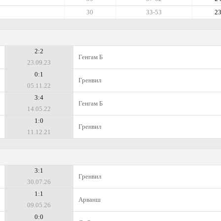
30
33-53
2
2:2
Генгам Б
23.09.23
0:1
Гренвил
05.11.22
3:4
Генгам Б
14.05.22
1:0
Гренвил
11.12.21
3:1
Гренвил
30.07.26
1:1
Арванш
09.05.26
0:0