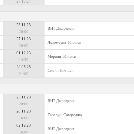
27.10.24
23.11.23
ВИТ Джорджия
20:00
27.11.23
Локомотив Тбилиси
20:00
01.12.23
Мерани Тбилиси
14:30
28.05.25
Сиони Болниси
21:00
23.11.23
ВИТ Джорджия
20:00
28.11.23
Гареджи Сагареджо
16:00
02.12.23
ВИТ Джорджия
16:00