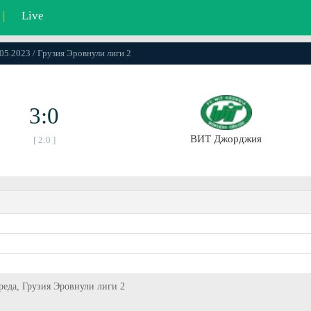
|
Live
.05.2023 / Грузия Эровнули лиги 2
3:0
ВИТ Джорджия
[ 2:0 ]
реда, Грузия Эровнули лиги 2