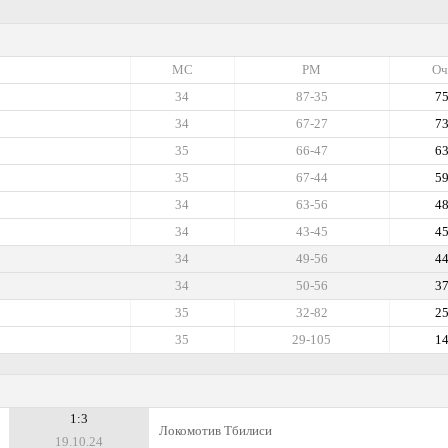
МС
РМ
Оч
34
87-35
7
34
67-27
7
35
66-47
6
35
67-44
5
34
63-56
4
34
43-45
4
34
49-56
4
34
50-56
3
35
32-82
2
35
29-105
1
1:3
Локомотив Тбилиси
19.10.24