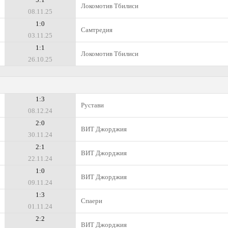
Локомотив Тбилиси
08.11.25
1:0
Самтредия
03.11.25
1:1
Локомотив Тбилиси
26.10.25
1:3
Рустави
08.12.24
2:0
ВИТ Джорджия
30.11.24
2:1
ВИТ Джорджия
22.11.24
1:0
ВИТ Джорджия
09.11.24
1:3
Спаери
01.11.24
2:2
ВИТ Джорджия