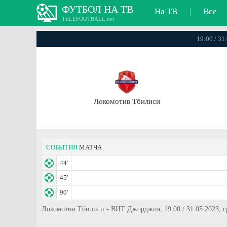
ФУТБОЛ НА ТВ
На ТВ
|
Все
TELEFOOTBALL.net
19:00 / 31
Локомотив Тбилиси
СОБЫТИЯ
МАТЧА
44'
45'
90'
Локомотив Тбилиси - ВИТ Джорджия, 19:00 / 31.05.2023, с