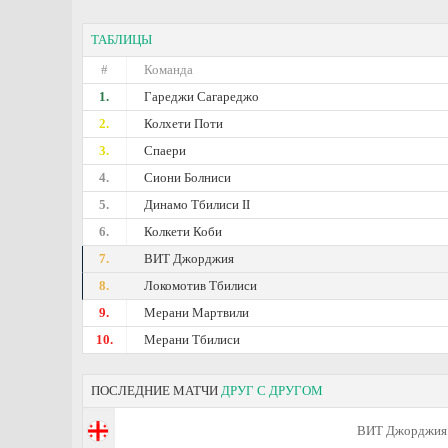
ТАБЛИЦЫ
#
Команда
1.
Гареджи Сагареджо
2.
Колхети Поти
3.
Спаери
4.
Сиони Болниси
5.
Динамо Тбилиси II
6.
Колкети Коби
7.
ВИТ Джорджия
8.
Локомотив Тбилиси
9.
Мерани Мартвили
10.
Мерани Тбилиси
ПОСЛЕДНИЕ МАТЧИ
ДРУГ С ДРУГОМ
ВИТ Джорджия