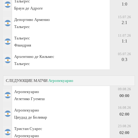
Тальерес
1:0
Браун де Адроге
15.07.26
Депортиво Арменио
2:1
Тальерес
11.07.26
Тальерес
1:1
Фландрия
05.07.26
Архентино де Кильмес
0:3
Тальерес
СЛЕДУЮЩИЕ МАТЧИ
Агропекуарио
09.08.26
Агропекуарио
00:00
Атлетико Гуемеш
16.08.26
Агропекуарио
02:00
Циудад де Боливар
23.08.26
Тристан Суарес
02:00
Агропекуарио