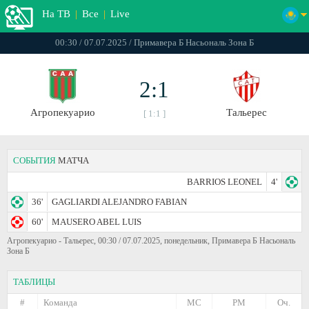
На ТВ
|
Все
|
Live
00:30 / 07.07.2025 / Примавера Б Насьональ Зона Б
2:1
Агропекуарио
Тальерес
[ 1:1 ]
СОБЫТИЯ
МАТЧА
BARRIOS LEONEL
4'
36'
GAGLIARDI ALEJANDRO FABIAN
60'
MAUSERO ABEL LUIS
Агропекуарио - Тальерес, 00:30 / 07.07.2025, понедельник, Примавера Б Насьональ
Зона Б
ТАБЛИЦЫ
#
Команда
МС
РМ
Оч.