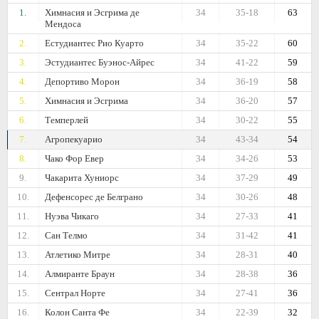
1.
Химнасия и Эсгрима де
34
35-18
63
Мендоса
2.
Естудиантес Рио Куарто
34
35-22
60
3.
Эстудиантес Буэнос-Айрес
34
41-22
59
4.
Депортиво Морон
34
36-19
58
5.
Химнасия и Эсгрима
34
36-20
57
6.
Темперлей
34
30-22
55
7.
Агропекуарио
34
43-34
54
8.
Чако Фор Евер
34
34-26
53
9.
Чакарита Хуниорс
34
37-29
49
10.
Дефенсорес де Белграно
34
30-26
48
11.
Нуэва Чикаго
34
27-33
41
12.
Сан Телмо
34
31-42
41
13.
Атлетико Митре
34
28-31
40
14.
Алмиранте Браун
34
28-38
36
15.
Сентрал Норте
34
27-41
36
16.
Колон Санта Фе
34
22-39
32