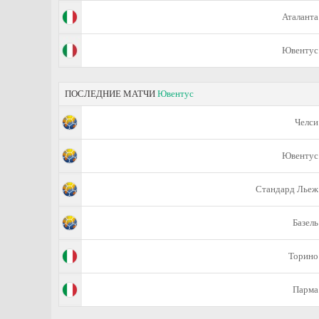
Аталанта
Ювентус
ПОСЛЕДНИЕ МАТЧИ
Ювентус
Челси
Ювентус
Стандард Льеж
Базель
Торино
Парма