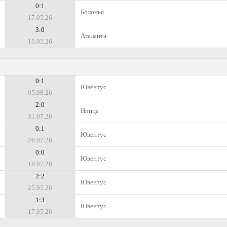
0:1
Болонья
17.05.26
3:0
Аталанта
15.05.26
0:1
Ювентус
05.08.26
2:0
Ницца
31.07.26
0:1
Ювентус
26.07.26
0:0
Ювентус
18.07.26
2:2
Ювентус
25.05.26
1:3
Ювентус
17.05.26