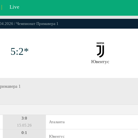
|
Live
.04.2026 / Чемпионат Примавера 1
5:2*
Ювентус
Примавера 1
3:0
Аталанта
15.05.26
0:1
Ювентус