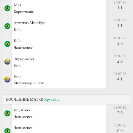
27.07.26
Байя
1:1
Коринтианс
22.07.26
Атлетико Минейро
1:1
Байя
18.07.26
Байя
2:0
Чапекоенсе
13.07.26
Флуминенсе
2:0
Байя
04.07.26
Байя
4:1
Монтевидео Сити
ПОСЛЕДНИЕ МАТЧИ
Крузейро
06.08.26
Крузейро
2:0
Чапекоенсе
03.08.26
Чапекоенсе
0:0