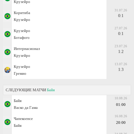
Крузейро
31.07.26
Коритиба
0:1
Крузейро
27.07.26
Крузейро
0:1
Ботафого
23.07.26
Интернасионал
1:2
Крузейро
13.07.26
Крузейро
1:3
Гремио
СЛЕДУЮЩИЕ МАТЧИ
Байя
10.08.26
Байя
01:00
Васко да Гама
16.08.26
Чапекоенсе
20:00
Байя