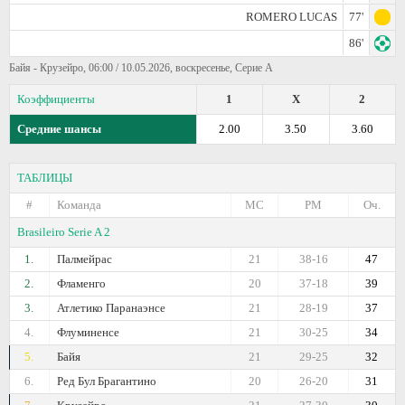
ROMERO LUCAS
77'
86'
Байя - Крузейро, 06:00 / 10.05.2026, воскресенье, Серие А
Коэффициенты
1
X
2
Средние шансы
2.00
3.50
3.60
ТАБЛИЦЫ
#
Команда
МС
РМ
Оч.
Brasileiro Serie A 2
1.
Палмейрас
21
38-16
47
2.
Фламенго
20
37-18
39
3.
Атлетико Паранаэнсе
21
28-19
37
4.
Флуминенсе
21
30-25
34
5.
Байя
21
29-25
32
6.
Ред Бул Брагантино
20
26-20
31