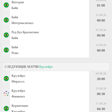
24.08.26
Витория
01:00
Байя
31.08.26
Байя
00:00
Интернасионал
07.09.26
Ред Бул Брагантино
00:00
Байя
14.09.26
Байя
00:00
Ремо
СЛЕДУЮЩИЕ МАТЧИ
Крузейро
09.08.26
Крузейро
20:00
Мирасол
13.08.26
Крузейро
06:30
Фламенго
17.08.26
Коринтианс
04:30
Крузейро