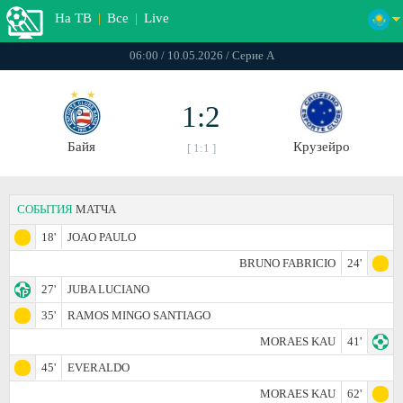
На ТВ
|
Все
|
Live
06:00 / 10.05.2026 / Серие А
1:2
Байя
Крузейро
[ 1:1 ]
СОБЫТИЯ
МАТЧА
18'
JOAO PAULO
BRUNO FABRICIO
24'
27'
JUBA LUCIANO
35'
RAMOS MINGO SANTIAGO
MORAES KAU
41'
45'
EVERALDO
MORAES KAU
62'