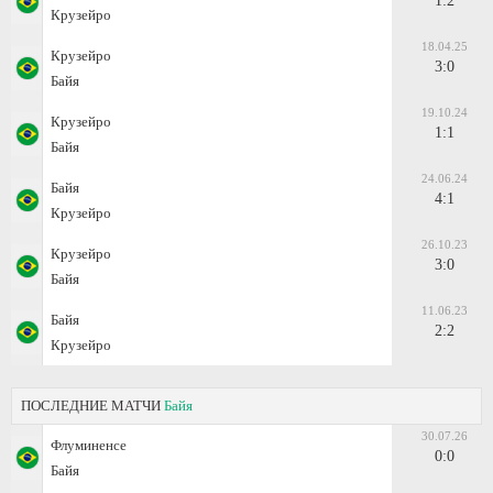
1:2
Крузейро
18.04.25
Крузейро
3:0
Байя
19.10.24
Крузейро
1:1
Байя
24.06.24
Байя
4:1
Крузейро
26.10.23
Крузейро
3:0
Байя
11.06.23
Байя
2:2
Крузейро
ПОСЛЕДНИЕ МАТЧИ
Байя
30.07.26
Флуминенсе
0:0
Байя