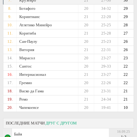
7.
Крузейро
21
27-30
30
8.
Ботафого
20
34-32
29
9.
Коринтианс
21
22-20
29
10.
Атлетико Минейро
20
25-25
28
11.
Коритиба
21
25-28
27
12.
Сан-Паулу
20
25-23
26
13.
Витория
21
22-31
26
14.
Мирасол
20
23-27
23
15.
Сантос
20
29-33
22
16.
Интернасионал
21
23-27
22
17.
Гремио
20
22-26
22
18.
Васко да Гама
20
23-31
21
19.
Ремо
21
24-34
21
20.
Чапекоенсе
20
19-41
10
ПОСЛЕДНИЕ МАТЧИ
ДРУГ С ДРУГОМ
16.09.25
Байя