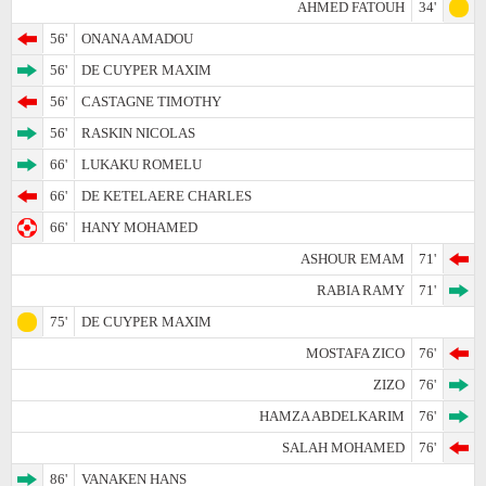
AHMED FATOUH
34'
56'
ONANA AMADOU
56'
DE CUYPER MAXIM
56'
CASTAGNE TIMOTHY
56'
RASKIN NICOLAS
66'
LUKAKU ROMELU
66'
DE KETELAERE CHARLES
66'
HANY MOHAMED
ASHOUR EMAM
71'
RABIA RAMY
71'
75'
DE CUYPER MAXIM
MOSTAFA ZICO
76'
ZIZO
76'
HAMZA ABDELKARIM
76'
SALAH MOHAMED
76'
86'
VANAKEN HANS