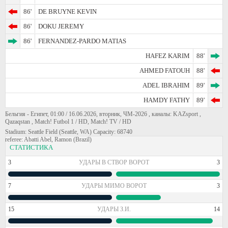
86'
DE BRUYNE KEVIN
86'
DOKU JEREMY
86'
FERNANDEZ-PARDO MATIAS
HAFEZ KARIM
88'
AHMED FATOUH
88'
ADEL IBRAHIM
89'
HAMDY FATHY
89'
Бельгия - Египет, 01:00 / 16.06.2026, вторник, ЧМ-2026 , каналы: KAZsport ,
Qazaqstan , Match! Futbol 1 / HD, Match! TV / HD
Stadium: Seattle Field (Seattle, WA) Capacity: 68740
referee: Abatti Abel, Ramon (Brazil)
СТАТИСТИКА
3
УДАРЫ В СТВОР ВОРОТ
3
7
УДАРЫ МИМО ВОРОТ
3
15
УДАРЫ З.И.
14