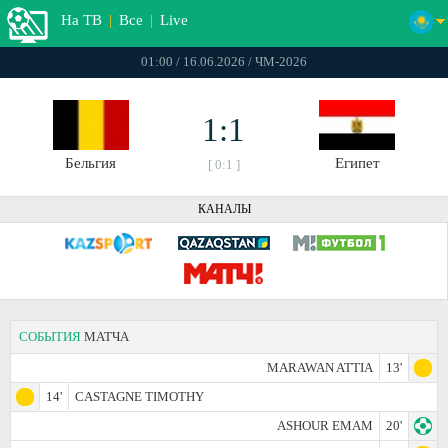
На ТВ
|
Все
|
Live
01:00 / 16.06.2026 / ЧМ-2026
1:1
Бельгия
Египет
[ 0:1 ]
КАНАЛЫ
СОБЫТИЯ
МАТЧА
MARAWAN ATTIA
13'
14'
CASTAGNE TIMOTHY
ASHOUR EMAM
20'