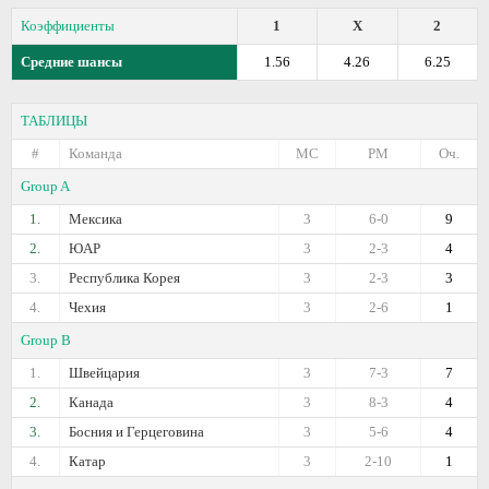
Коэффициенты
1
X
2
Средние шансы
1.56
4.26
6.25
ТАБЛИЦЫ
#
Команда
МС
РМ
Оч.
Group A
1.
Мексика
3
6-0
9
2.
ЮАР
3
2-3
4
3.
Республика Корея
3
2-3
3
4.
Чехия
3
2-6
1
Group B
1.
Швейцария
3
7-3
7
2.
Канада
3
8-3
4
3.
Босния и Герцеговина
3
5-6
4
4.
Катар
3
2-10
1