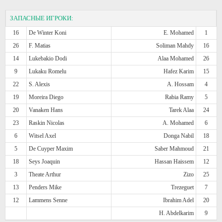
ЗАПАСНЫЕ ИГРОКИ:
16
De Winter Koni
E. Mohamed
1
26
F. Matias
Soliman Mahdy
16
14
Lukebakio Dodi
Alaa Mohamed
26
9
Lukaku Romelu
Hafez Karim
15
22
S. Alexis
A. Hossam
4
19
Moreira Diego
Rabia Ramy
5
20
Vanaken Hans
Tarek Alaa
24
23
Raskin Nicolas
A. Mohamed
6
6
Witsel Axel
Donga Nabil
18
5
De Cuyper Maxim
Saber Mahmoud
21
18
Seys Joaquin
Hassan Haissem
12
3
Theate Arthur
Zizo
25
13
Penders Mike
Trezeguet
7
12
Lammens Senne
Ibrahim Adel
20
H. Abdelkarim
9