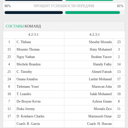
86%
ПРОЦЕНТ УСПЕШНОСТИ ПЕРЕДАЧИ
81%
СОСТАВЫ
КОМАНД
4-2-3-1
4-2-3-1
1
C. Thibaut
Shoubir Mostafa
23
15
Meunier Thomas
Hany Mohamed
3
25
Ngoy Nathan
Ibrahim Yasser
2
4
Mechele Brandon
Hamdy Fathy
14
21
C. Timothy
Ahmed Fatouh
13
24
Onana Amadou
Lashin Mohanad
17
8
Tielemans Youri
Marawan Attia
19
10
T. Leandro
Salah Mohamed
10
7
De Bruyne Kevin
Ashour Emam
8
11
Doku Jeremy
Mostafa Zico
11
17
D. Ketelaere Charles
Marmoush Omar
22
Coach: R. Garcia
Coach: H. Hassan