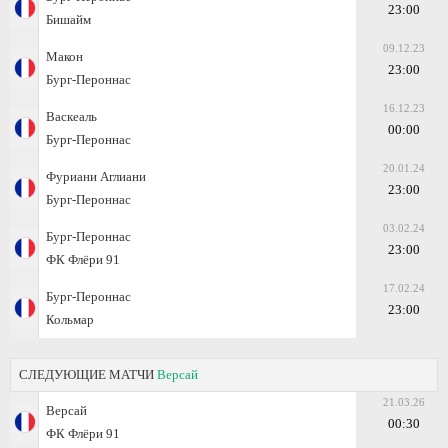
23:00
Бишайм
09.12.23
Макон
23:00
Бург-Пероннас
16.12.23
Васкеаль
00:00
Бург-Пероннас
20.01.24
Фуриани Аглиани
23:00
Бург-Пероннас
03.02.24
Бург-Пероннас
23:00
ФК Флёри 91
17.02.24
Бург-Пероннас
23:00
Кольмар
СЛЕДУЮЩИЕ МАТЧИ
Версай
21.03.26
Версай
00:30
ФК Флёри 91