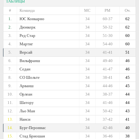
ТАБЛИЦЫ
#
Команда
МС
РМ
Оч.
1.
ЮС Конкарно
34
60-37
62
2.
Дюнкерк
34
50-32
62
3.
Ред Стар
34
51-30
60
4.
Мартиг
34
54-40
60
5.
Версай
34
41-41
51
6.
Вильфранш
34
49-40
46
7.
Седан
34
41-47
46
8.
СО Шольте
34
38-41
45
9.
Арванш
34
44-46
45
10.
Орлеан
34
38-37
44
11.
Шатору
34
41-46
44
12.
Льо Ман
34
50-42
43
13.
Нанси
34
37-42
41
14.
Бург-Пероннас
34
42-46
40
15.
Стад Бриошан
34
36-46
38