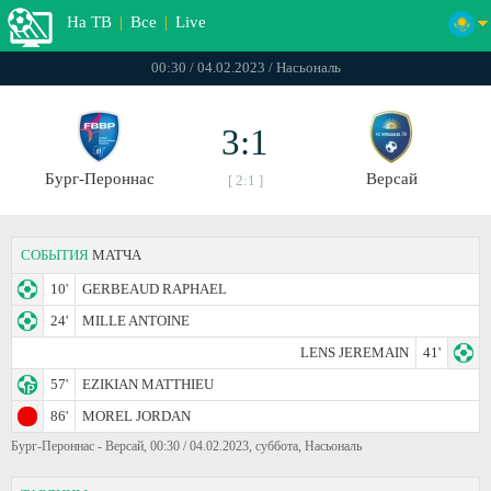
На ТВ
|
Все
|
Live
00:30 / 04.02.2023 / Насьональ
3:1
Бург-Пероннас
Версай
[ 2:1 ]
СОБЫТИЯ
МАТЧА
10'
GERBEAUD RAPHAEL
24'
MILLE ANTOINE
LENS JEREMAIN
41'
57'
EZIKIAN MATTHIEU
86'
MOREL JORDAN
Бург-Пероннас - Версай, 00:30 / 04.02.2023, суббота, Насьональ