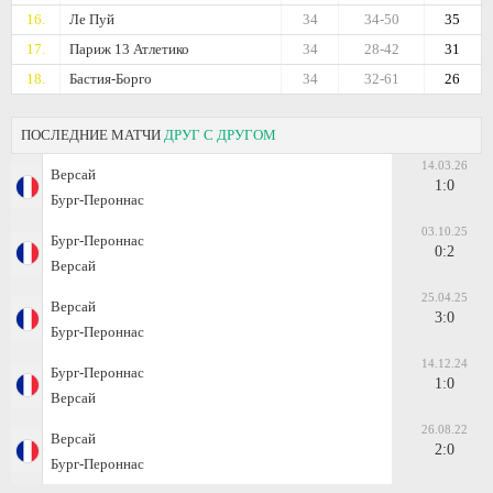
16.
Ле Пуй
34
34-50
35
17.
Париж 13 Атлетико
34
28-42
31
18.
Бастия-Борго
34
32-61
26
ПОСЛЕДНИЕ МАТЧИ
ДРУГ С ДРУГОМ
14.03.26
Версай
1:0
Бург-Пероннас
03.10.25
Бург-Пероннас
0:2
Версай
25.04.25
Версай
3:0
Бург-Пероннас
14.12.24
Бург-Пероннас
1:0
Версай
26.08.22
Версай
2:0
Бург-Пероннас