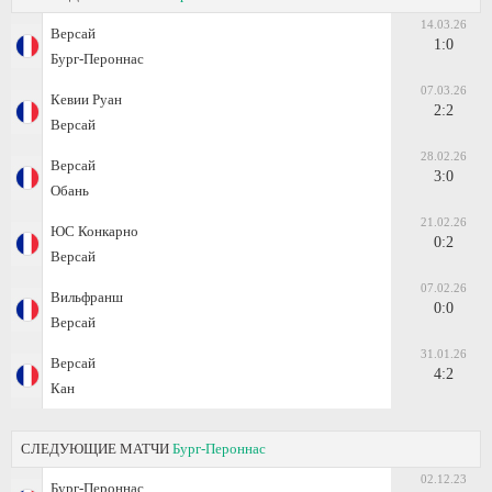
14.03.26
Версай
1:0
Бург-Пероннас
07.03.26
Кевии Руан
2:2
Версай
28.02.26
Версай
3:0
Обань
21.02.26
ЮС Конкарно
0:2
Версай
07.02.26
Вильфранш
0:0
Версай
31.01.26
Версай
4:2
Кан
СЛЕДУЮЩИЕ МАТЧИ
Бург-Пероннас
02.12.23
Бург-Пероннас