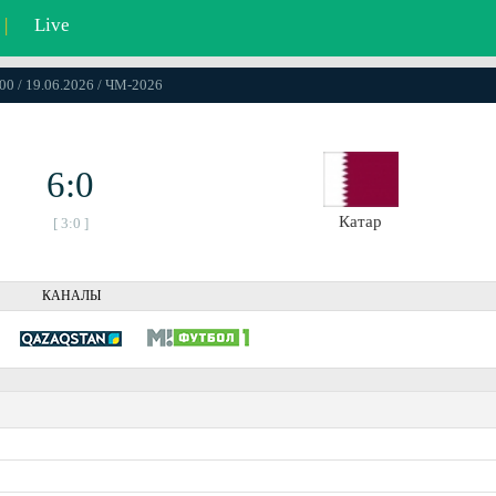
|
Live
00 / 19.06.2026 / ЧМ-2026
6:0
Катар
[ 3:0 ]
КАНАЛЫ