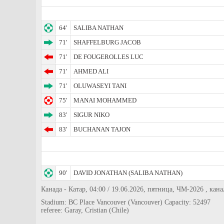
64'
SALIBA NATHAN
71'
SHAFFELBURG JACOB
71'
DE FOUGEROLLES LUC
71'
AHMED ALI
71'
OLUWASEYI TANI
75'
MANAI MOHAMMED
83'
SIGUR NIKO
83'
BUCHANAN TAJON
90'
DAVID JONATHAN (SALIBA NATHAN)
Канада - Катар, 04:00 / 19.06.2026, пятница, ЧМ-2026 , кана
Stadium: BC Place Vancouver (Vancouver) Capacity: 52497
referee: Garay, Cristian (Chile)