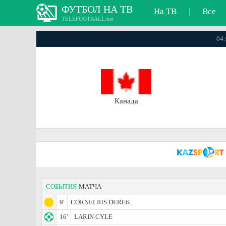
ФУТБОЛ НА ТВ
На ТВ
|
Все
TELEFOOTBALL.net
04:
Канада
СОБЫТИЯ
МАТЧА
9'
CORNELIUS DEREK
16'
LARIN CYLE