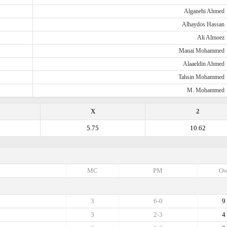
Alganehi Ahmed
Alhaydos Hassan
Ali Almoez
Manai Mohammed
Alaaeldin Ahmed
Tahsin Mohammed
M. Mohammed
X
2
5.75
10.62
МС
РМ
Оч
3
6-0
9
3
2-3
4