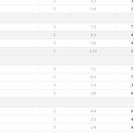
3
2-3
3
3
2-6
1
3
7-3
7
3
8-3
4
3
5-6
4
3
2-10
1
3
7-1
7
3
6-3
7
3
1-4
3
3
2-8
0
3
8-4
6
3
2-2
4
3
2-4
4