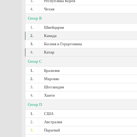
3.
Республика Корея
4.
Чехия
Group B
1.
Швейцария
2.
Канада
3.
Босния и Герцеговина
4.
Катар
Group C
1.
Бразилия
2.
Марокко
3.
Шотландия
4.
Хаити
Group D
1.
США
2.
Австралия
3.
Парагвай