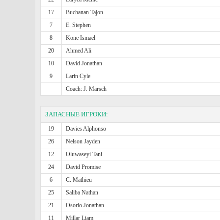
17
Buchanan Tajon
7
E. Stephen
8
Kone Ismael
20
Ahmed Ali
10
David Jonathan
9
Larin Cyle
Coach: J. Marsch
ЗАПАСНЫЕ ИГРОКИ:
19
Davies Alphonso
26
Nelson Jayden
12
Oluwaseyi Tani
24
David Promise
6
C. Mathieu
25
Saliba Nathan
21
Osorio Jonathan
11
Millar Liam