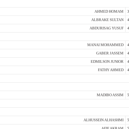
AHMED HOMAM
3
ALBRAKE SULTAN
4
ABDURISAG YUSUF
4
MANAI MOHAMMED
4
GABER JASSEM
4
EDMILSON JUNIOR
4
FATHY AHMED
4
MADIBO ASSIM
5
ALHUSSEIN ALHASHMI
5
AFIF AKRAM
5