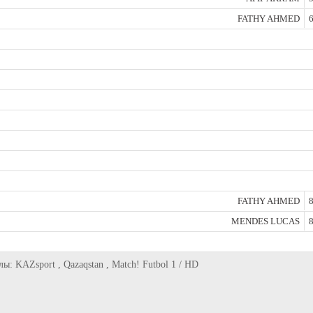
FATHY AHMED
6
FATHY AHMED
8
MENDES LUCAS
8
лы: KAZsport , Qazaqstan , Match! Futbol 1 / HD