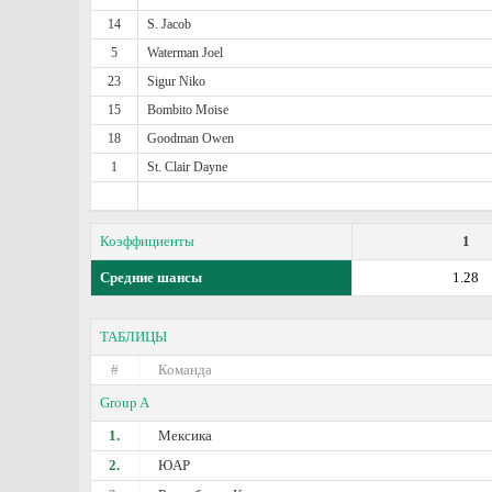
14
S. Jacob
5
Waterman Joel
23
Sigur Niko
15
Bombito Moise
18
Goodman Owen
1
St. Clair Dayne
Коэффициенты
1
Средние шансы
1.28
ТАБЛИЦЫ
#
Команда
Group A
1.
Мексика
2.
ЮАР