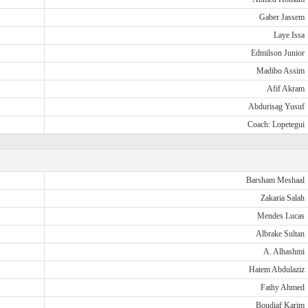
Gaber Jassem
Laye Issa
Edmilson Junior
Madibo Assim
Afif Akram
Abdurisag Yusuf
Coach: Lopetegui
Barsham Meshaal
Zakaria Salah
Mendes Lucas
Albrake Sultan
A. Alhashmi
Hatem Abdulaziz
Fathy Ahmed
Boudiaf Karim