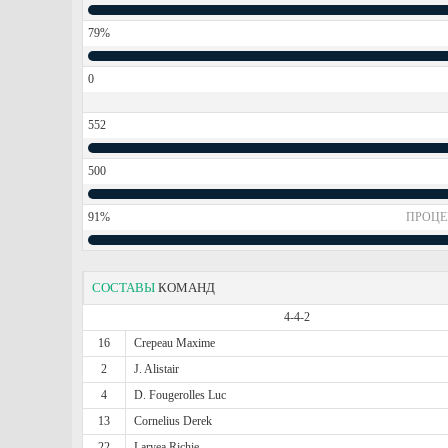
79%
0
552
500
91%
ПРОЦЕ
СОСТАВЫ
КОМАНД
4-4-2
16
Crepeau Maxime
2
J. Alistair
4
D. Fougerolles Luc
13
Cornelius Derek
22
Laryea Richie