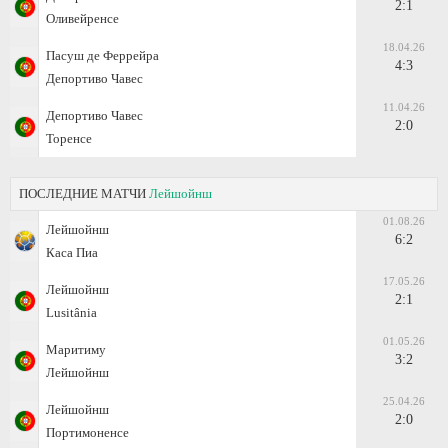
2:1
Оливейренсе
18.04.26
Пасуш де Феррейра
4:3
Депортиво Чавес
11.04.26
Депортиво Чавес
2:0
Торенсе
ПОСЛЕДНИЕ МАТЧИ
Лейшойнш
01.08.26
Лейшойнш
6:2
Каса Пиа
17.05.26
Лейшойнш
2:1
Lusitânia
01.05.26
Маритиму
3:2
Лейшойнш
25.04.26
Лейшойнш
2:0
Портимоненсе