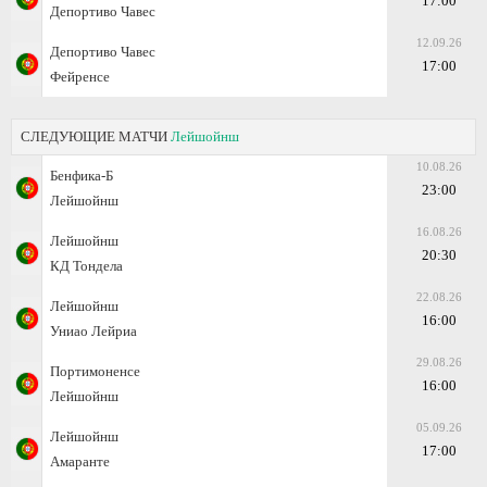
17:00
Депортиво Чавес
12.09.26
Депортиво Чавес
17:00
Фейренсе
СЛЕДУЮЩИЕ МАТЧИ
Лейшойнш
10.08.26
Бенфика-Б
23:00
Лейшойнш
16.08.26
Лейшойнш
20:30
КД Тондела
22.08.26
Лейшойнш
16:00
Униао Лейриа
29.08.26
Портимоненсе
16:00
Лейшойнш
05.09.26
Лейшойнш
17:00
Амаранте