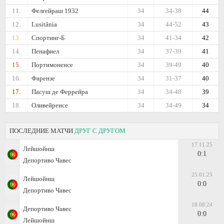
11.
Фелгейраш 1932
34
34-38
44
12.
Lusitânia
34
44-52
43
13.
Спортинг-Б
34
41-34
42
14.
Пенафиел
34
37-39
41
15.
Портимоненсе
34
39-49
40
16.
Фарензе
34
31-37
40
17.
Пасуш де Феррейра
34
34-48
39
18.
Оливейренсе
34
34-49
34
ПОСЛЕДНИЕ МАТЧИ
ДРУГ С ДРУГОМ
17.11.25
Лейшойнш
0:1
Депортиво Чавес
25.01.25
Лейшойнш
0:0
Депортиво Чавес
18.08.24
Депортиво Чавес
0:0
Лейшойнш