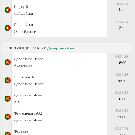
20.04.26
Порту-Б
0:3
Лейшойнш
12.04.26
Лейшойнш
2:0
Оливейренсе
СЛЕДУЮЩИЕ МАТЧИ
Депортиво Чавес
08.08.26
Депортиво Чавес
16:00
Академика
15.08.26
Спортинг-Б
20:30
Депортиво Чавес
23.08.26
Депортиво Чавес
16:00
АВС
30.08.26
Фелгейраш 1932
23:00
Депортиво Чавес
05.09.26
Фарензе