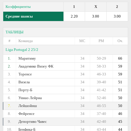
Коэффициенты
1
X
2
Средние шансы
2.20
3.00
3.00
ТАБЛИЦЫ
#
Команда
МС
РМ
Оч.
Liga Portugal 2 25/2
1.
Маритиму
34
50-29
66
2.
Академико Визеу ФК
34
58-33
59
3.
Торенсе
34
46-33
59
4.
Визела
34
39-40
51
5.
Порту-Б
34
41-42
51
6.
Униао Лейриа
34
52-46
50
7.
Лейшойнш
34
46-55
50
8.
Фейренсе
34
37-40
46
9.
Депортиво Чавес
34
42-40
45
10.
Бенфика-Б
34
43-44
44