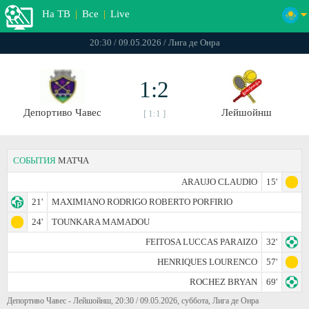
На ТВ
|
Все
|
Live
20:30 / 09.05.2026 / Лига де Онра
1:2
Депортиво Чавес
Лейшойнш
[ 1:1 ]
СОБЫТИЯ
МАТЧА
ARAUJO CLAUDIO
15'
21'
MAXIMIANO RODRIGO ROBERTO PORFIRIO
24'
TOUNKARA MAMADOU
FEITOSA LUCCAS PARAIZO
32'
HENRIQUES LOURENCO
57'
ROCHEZ BRYAN
69'
Депортиво Чавес - Лейшойнш, 20:30 / 09.05.2026, суббота, Лига де Онра