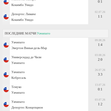
0:1
Кокимбо Унидо
02.07.26
Депортес Лимаче
1:1
Кокимбо Унидо
ПОСЛЕДНИЕ МАТЧИ
Уачипато
09.08.26
Уачипато
1:4
Эвертон Винья-дель-Мар
03.08.26
Универсидад де Чили
2:0
Уачипато
26.07.26
Уачипато
3:3
Кобресаль
13.07.26
Темуко
0:1
Уачипато
03.07.26
Уачипато
1:2
Депортес Концепцион