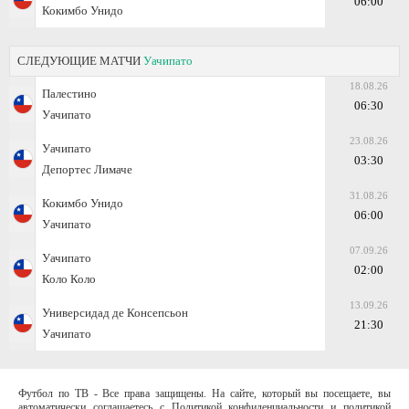
06:00
Кокимбо Унидо
СЛЕДУЮЩИЕ МАТЧИ
Уачипато
18.08.26
Палестино
06:30
Уачипато
23.08.26
Уачипато
03:30
Депортес Лимаче
31.08.26
Кокимбо Унидо
06:00
Уачипато
07.09.26
Уачипато
02:00
Коло Коло
13.09.26
Универсидад де Консепсьон
21:30
Уачипато
Футбол по ТВ - Все права защищены. На сайте, который вы посещаете, вы
автоматически соглашаетесь с Политикой конфиденциальности и политикой