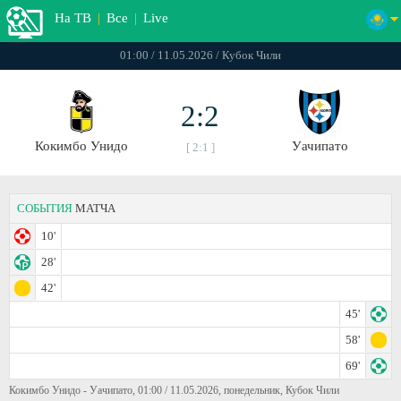
На ТВ
|
Все
|
Live
01:00 / 11.05.2026 / Кубок Чили
2:2
Кокимбо Унидо
Уачипато
[ 2:1 ]
СОБЫТИЯ
МАТЧА
10'
28'
42'
45'
58'
69'
Кокимбо Унидо - Уачипато, 01:00 / 11.05.2026, понедельник, Кубок Чили