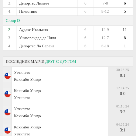
3.
Депортес Лимаче
6
7-8
6
4.
Палестино
6
9-12
5
Group D
2.
Аудакс Итальяно
6
12-9
11
3.
Универсидад де Чили
6
12-7
8
4.
Депортес Ла Серена
6
6-18
1
ПОСЛЕДНИЕ МАТЧИ
ДРУГ С ДРУГОМ
30.08.25
Уачипато
0:1
Кокимбо Унидо
12.04.25
Кокимбо Унидо
0:0
Уачипато
01.10.24
Уачипато
3:2
Кокимбо Унидо
04.05.24
Кокимбо Унидо
3:1
Уачипато