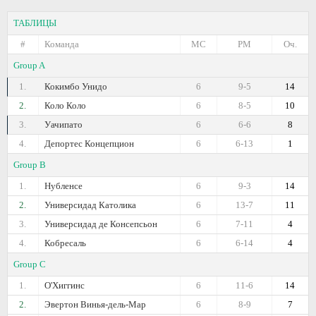
ТАБЛИЦЫ
#
Команда
МС
РМ
Оч.
Group A
1.
Кокимбо Унидо
6
9-5
14
2.
Коло Коло
6
8-5
10
3.
Уачипато
6
6-6
8
4.
Депортес Концепцион
6
6-13
1
Group B
1.
Нубленсе
6
9-3
14
2.
Универсидад Католика
6
13-7
11
3.
Универсидад де Консепсьон
6
7-11
4
4.
Кобресаль
6
6-14
4
Group C
1.
О'Хиггинс
6
11-6
14
2.
Эвертон Винья-дель-Мар
6
8-9
7