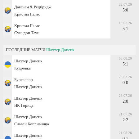
22.07.26
Дагенем & Редбридж
5:0
Кристал Пэлас
18.07.26
Кристал Пэлас
5:1
Суиндон Таун
ПОСЛЕДНИЕ МАТЧИ
Шахтер Донецк
03.08.26
Шахтер Донецк
5:1
Кудровка
26.07.26
Бурсаспор
0:0
Шахтер Донецк
23.07.26
Шахтер Донецк
2:0
НК Горица
21.07.26
Шахтер Донецк
2:2
Славен Копривница
21.05.26
Шахтер Донецк
0:1