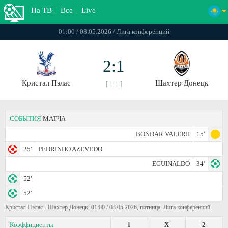
На ТВ
|
Все
|
Live
01:00 / 08.05.2026 / Лига конференций
2:1
Кристал Пэлас
Шахтер Донецк
[ 1:1 ]
СОБЫТИЯ
МАТЧА
BONDAR VALERII
15'
25'
PEDRINHO AZEVEDO
EGUINALDO
34'
52'
52'
Кристал Пэлас - Шахтер Донецк, 01:00 / 08.05.2026, пятница, Лига конференций
Коэффициенты
1
X
2