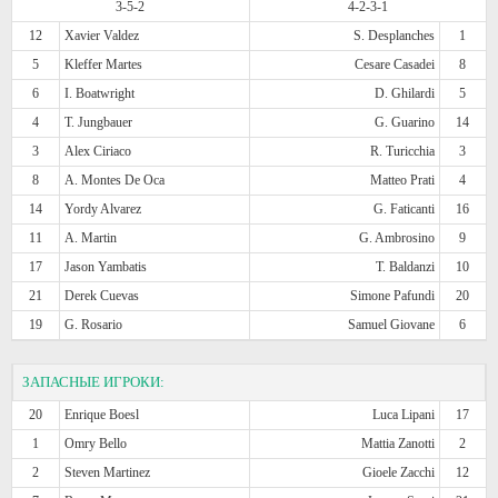
3-5-2
4-2-3-1
12
Xavier Valdez
S. Desplanches
1
5
Kleffer Martes
Cesare Casadei
8
6
I. Boatwright
D. Ghilardi
5
4
T. Jungbauer
G. Guarino
14
3
Alex Ciriaco
R. Turicchia
3
8
A. Montes De Oca
Matteo Prati
4
14
Yordy Alvarez
G. Faticanti
16
11
A. Martin
G. Ambrosino
9
17
Jason Yambatis
T. Baldanzi
10
21
Derek Cuevas
Simone Pafundi
20
19
G. Rosario
Samuel Giovane
6
ЗАПАСНЫЕ ИГРОКИ:
20
Enrique Boesl
Luca Lipani
17
1
Omry Bello
Mattia Zanotti
2
2
Steven Martinez
Gioele Zacchi
12