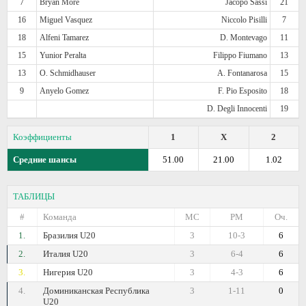
7
Bryan More
Jacopo Sassi
21
16
Miguel Vasquez
Niccolo Pisilli
7
18
Alfeni Tamarez
D. Montevago
11
15
Yunior Peralta
Filippo Fiumano
13
13
O. Schmidhauser
A. Fontanarosa
15
9
Anyelo Gomez
F. Pio Esposito
18
D. Degli Innocenti
19
Коэффициенты
1
X
2
Средние шансы
51.00
21.00
1.02
ТАБЛИЦЫ
#
Команда
МС
РМ
Оч.
1.
Бразилия U20
3
10-3
6
2.
Италия U20
3
6-4
6
3.
Нигерия U20
3
4-3
6
4.
Доминиканская Республика
3
1-11
0
U20