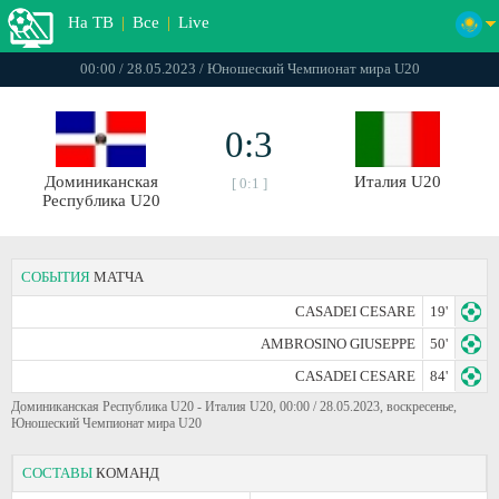
На ТВ
|
Все
|
Live
00:00 / 28.05.2023 / Юношеский Чемпионат мира U20
0:3
Доминиканская
Италия U20
[ 0:1 ]
Республика U20
СОБЫТИЯ
МАТЧА
CASADEI CESARE
19'
AMBROSINO GIUSEPPE
50'
CASADEI CESARE
84'
Доминиканская Республика U20 - Италия U20, 00:00 / 28.05.2023, воскресенье,
Юношеский Чемпионат мира U20
СОСТАВЫ
КОМАНД