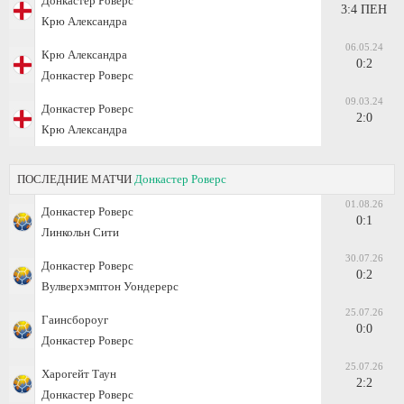
Донкастер Роверс
3:4 ПЕН
Крю Александра
06.05.24
Крю Александра
0:2
Донкастер Роверс
09.03.24
Донкастер Роверс
2:0
Крю Александра
ПОСЛЕДНИЕ МАТЧИ
Донкастер Роверс
01.08.26
Донкастер Роверс
0:1
Линкольн Сити
30.07.26
Донкастер Роверс
0:2
Вулверхэмптон Уондерерс
25.07.26
Гаинсбороуг
0:0
Донкастер Роверс
25.07.26
Харогейт Таун
2:2
Донкастер Роверс