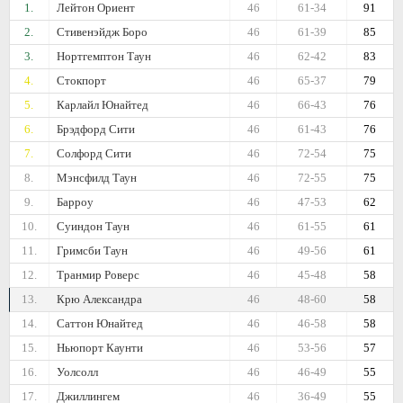
1.
Лейтон Ориент
46
61-34
91
2.
Стивенэйдж Боро
46
61-39
85
3.
Нортгемптон Таун
46
62-42
83
4.
Стокпорт
46
65-37
79
5.
Карлайл Юнайтед
46
66-43
76
6.
Брэдфорд Сити
46
61-43
76
7.
Солфорд Сити
46
72-54
75
8.
Мэнсфилд Таун
46
72-55
75
9.
Барроу
46
47-53
62
10.
Суиндон Таун
46
61-55
61
11.
Гримсби Таун
46
49-56
61
12.
Транмир Роверс
46
45-48
58
13.
Крю Александра
46
48-60
58
14.
Саттон Юнайтед
46
46-58
58
15.
Ньюпорт Каунти
46
53-56
57
16.
Уолсолл
46
46-49
55
17.
Джиллингем
46
36-49
55