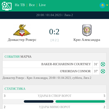
На ТВ
|
Все
|
Live
20:00 / 01.04.2023 / Лига 2
0:2
Донкастер Роверс
Крю Александра
[ 0:2 ]
СОБЫТИЯ
МАТЧА
BAKER-RICHARDSON COURTNEY
31'
O'RIORDAN CONNOR
37'
Донкастер Роверс - Крю Александра, 20:00 / 01.04.2023, суббота, Лига 2
СТАТИСТИКА
3
УДАРЫ В СТВОР ВОРОТ
5
2
УДАРЫ МИМО ВОРОТ
2