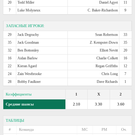
20
Todd Miller
Daniel Agyei
11
7
Luke Molyneux
C. Baker-Richardson
9
ЗАПАСНЫЕ ИГРОКИ:
29
Jack Degruchy
Sean Robertson
33
35
Jack Goodman
Z. Kempster-Down
35
32
Ben Bottomley
Elliott Nevitt
20
16
Aidan Barlow
Charlie Colkett
16
22
Kieran Agard
Regan Griffiths
12
24
Zain Westbrooke
Chris Long
7
28
Bobby Faulkner
Dave Richards
1
Коэффициенты
1
X
2
Средние шансы
2.10
3.30
3.60
ТАБЛИЦЫ
#
Команда
МС
РМ
Оч.