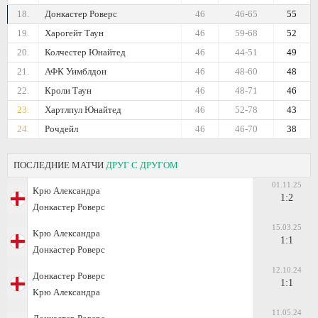
18.
Донкастер Роверс
46
46-65
55
19.
Харогейт Таун
46
59-68
52
20.
Колчестер Юнайтед
46
44-51
49
21.
АФК Уимблдон
46
48-60
48
22.
Кроли Таун
46
48-71
46
23.
Хартлпул Юнайтед
46
52-78
43
24.
Рочдейл
46
46-70
38
ПОСЛЕДНИЕ МАТЧИ
ДРУГ С ДРУГОМ
01.11.25
Крю Александра
1:2
Донкастер Роверс
15.03.25
Крю Александра
1:1
Донкастер Роверс
12.10.24
Донкастер Роверс
1:1
Крю Александра
11.05.24