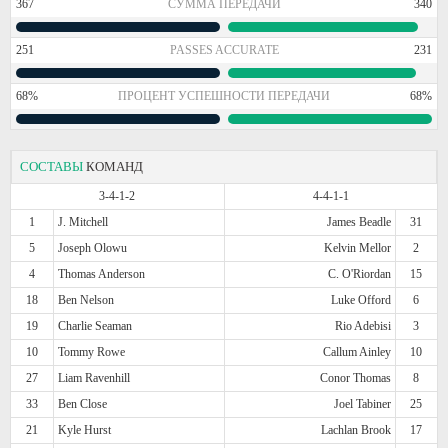
367
СУММА ПЕРЕДАЧИ
340
251
PASSES ACCURATE
231
68%
ПРОЦЕНТ УСПЕШНОСТИ ПЕРЕДАЧИ
68%
СОСТАВЫ
КОМАНД
3-4-1-2
4-4-1-1
1
J. Mitchell
James Beadle
31
5
Joseph Olowu
Kelvin Mellor
2
4
Thomas Anderson
C. O'Riordan
15
18
Ben Nelson
Luke Offord
6
19
Charlie Seaman
Rio Adebisi
3
10
Tommy Rowe
Callum Ainley
10
27
Liam Ravenhill
Conor Thomas
8
33
Ben Close
Joel Tabiner
25
21
Kyle Hurst
Lachlan Brook
17