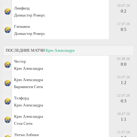
18.07.26
Линфилд
0:2
Донкастер Роверс
17.07.26
Гленавон
0:5
Донкастер Роверс
ПОСЛЕДНИЕ МАТЧИ
Крю Александра
01.08.26
Честер
0:0
Крю Александра
25.07.26
Крю Александра
1:2
Бирмингем Сити
22.07.26
Телфорд
0:3
Крю Александра
18.07.26
Крю Александра
1:1
Сток Сити
11.07.26
Уитън Албиън