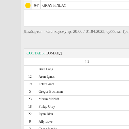
64'
GRAY FINLAY
Дамбартон - Стенхаусмуир, 20:00 / 01.04.2023, суббота, Т
СОСТАВЫ
КОМАНД
4-4-2
1
Brett Long
12
Aron Lynas
19
Peter Grant
5
Gregor Buchanan
23
Martin McNiff
18
Finlay Gray
22
Ryan Blair
9
Ally Love