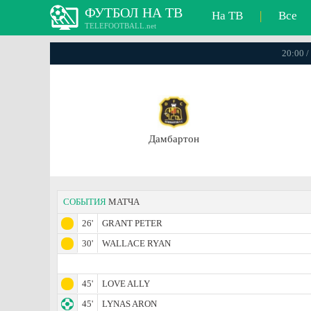
ФУТБОЛ НА ТВ
На ТВ
|
Все
TELEFOOTBALL.net
20:00 /
Дамбартон
СОБЫТИЯ
МАТЧА
26'
GRANT PETER
30'
WALLACE RYAN
45'
LOVE ALLY
45'
LYNAS ARON