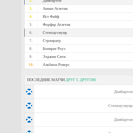
2.
Дамбартон
3.
Аннан Атлетик
4.
Ист Файф
5.
Форфар Атлетик
6.
Стенхаусмуир
7.
Странраер
8.
Бонириг Роуз
9.
Элджин Сити
10.
Альбион Роверс
ПОСЛЕДНИЕ МАТЧИ
ДРУГ С ДРУГОМ
Дамбартон
Стенхаусмуир
Дамбартон