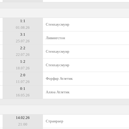
1:1
Стенхаусмуир
01.08.26
3:1
Ливингстон
25.07.26
2:2
Стенхаусмуир
22.07.26
1:2
Стенхаусмуир
18.07.26
2:0
Форфар Атлетик
11.07.26
0:1
Аллоа Атлетик
16.05.26
14.02.26
Странраер
21:00