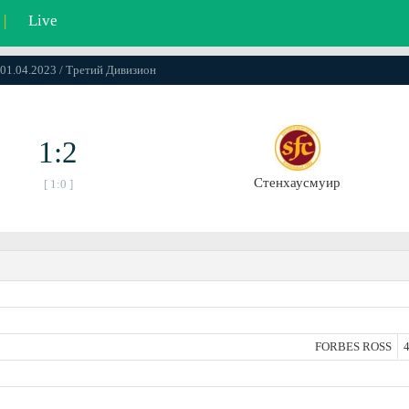
|
Live
 01.04.2023 / Третий Дивизион
1:2
Стенхаусмуир
[ 1:0 ]
FORBES ROSS
4