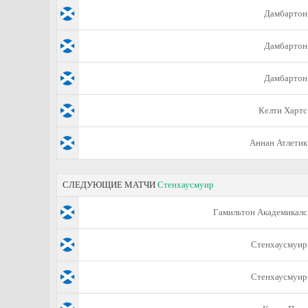
Дамбартон
Дамбартон
Дамбартон
Келти Хартс
Аннан Атлетик
СЛЕДУЮЩИЕ МАТЧИ
Стенхаусмуир
Гамильтон Академикалс
Стенхаусмуир
Стенхаусмуир