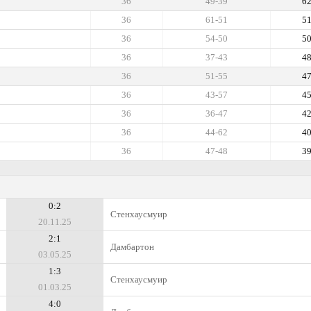
36
49-39
6
36
61-51
5
36
54-50
5
36
37-43
4
36
51-55
4
36
43-57
4
36
36-47
4
36
44-62
4
36
47-48
3
0:2
Стенхаусмуир
20.11.25
2:1
Дамбартон
03.05.25
1:3
Стенхаусмуир
01.03.25
4:0