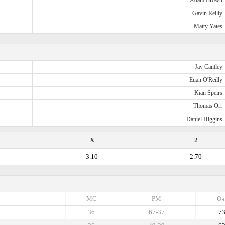
Adam Brown
Gavin Reilly
Matty Yates
Jay Cantley
Euan O'Reilly
Kian Speirs
Thomas Orr
Daniel Higgins
X
2
3.10
2.70
МС
РМ
Оч
36
67-37
7