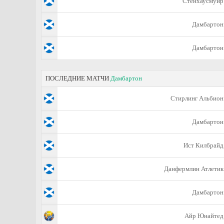
Стенхаусмуир
Дамбартон
Дамбартон
ПОСЛЕДНИЕ МАТЧИ
Дамбартон
Стирлинг Альбион
Дамбартон
Ист Килбрайд
Данфермлин Атлетик
Дамбартон
Айр Юнайтед