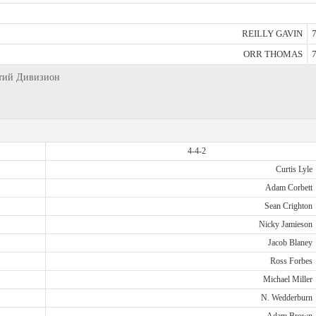
REILLY GAVIN
7
ORR THOMAS
7
ретий Дивизион
4-4-2
Curtis Lyle
Adam Corbett
Sean Crighton
Nicky Jamieson
Jacob Blaney
Ross Forbes
Michael Miller
N. Wedderburn