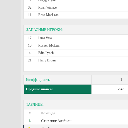
3
Gregg Wylde
32
Ryan Wallace
11
Ross MacLean
ЗАПАСНЫЕ ИГРОКИ:
17
Luca Vata
16
Russell McLean
4
Edin Lynch
21
Harry Broun
Коэффициенты
1
Средние шансы
2.45
ТАБЛИЦЫ
#
Команда
1.
Стирлинг Альбион