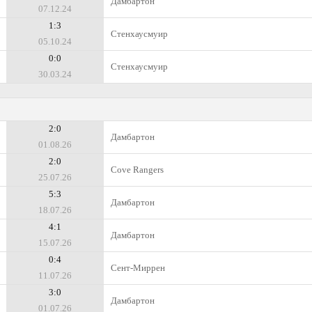
Дамбартон
07.12.24
1:3
Стенхаусмуир
05.10.24
0:0
Стенхаусмуир
30.03.24
2:0
Дамбартон
01.08.26
2:0
Cove Rangers
25.07.26
5:3
Дамбартон
18.07.26
4:1
Дамбартон
15.07.26
0:4
Сент-Миррен
11.07.26
3:0
Дамбартон
01.07.26