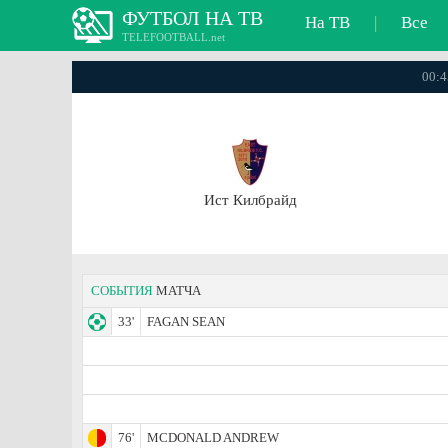
ФУТБОЛ НА ТВ
На ТВ
|
Все
TELEFOOTBALL.net
00:4
Ист Килбрайд
СОБЫТИЯ
МАТЧА
33'
FAGAN SEAN
76'
MCDONALD ANDREW