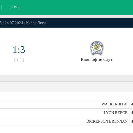
|
Live
5 / 24.07.2024 / Кубок Лиги
1:3
Квин оф зе Саут
[ 1:3 ]
WALKER JOSH
4
LYON REECE
4
DICKENSON BRENNAN
4