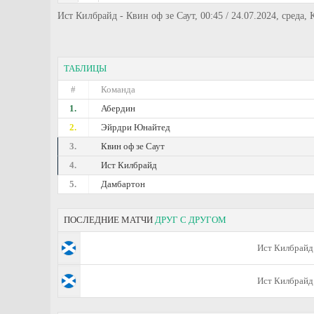
Ист Килбрайд - Квин оф зе Саут, 00:45 / 24.07.2024, среда,
ТАБЛИЦЫ
#
Команда
1.
Абердин
2.
Эйрдри Юнайтед
3.
Квин оф зе Саут
4.
Ист Килбрайд
5.
Дамбартон
ПОСЛЕДНИЕ МАТЧИ
ДРУГ С ДРУГОМ
Ист Килбрайд
Ист Килбрайд