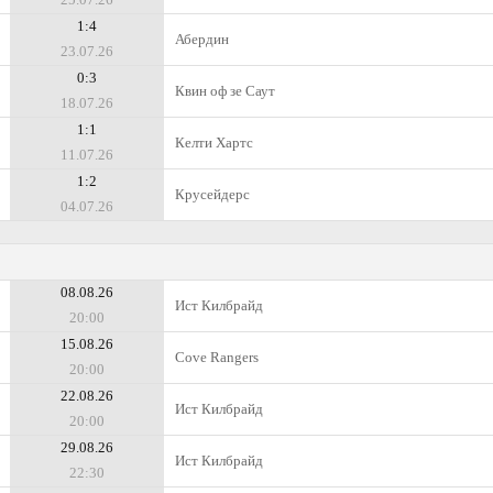
1:4
Абердин
23.07.26
0:3
Квин оф зе Саут
18.07.26
1:1
Келти Хартс
11.07.26
1:2
Крусейдерс
04.07.26
08.08.26
Ист Килбрайд
20:00
15.08.26
Cove Rangers
20:00
22.08.26
Ист Килбрайд
20:00
29.08.26
Ист Килбрайд
22:30