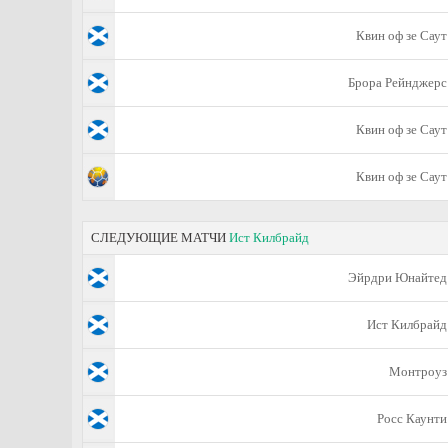
Квин оф зе Саут
Брора Рейнджерс
Квин оф зе Саут
Квин оф зе Саут
СЛЕДУЮЩИЕ МАТЧИ
Ист Килбрайд
Эйрдри Юнайтед
Ист Килбрайд
Монтроуз
Росс Каунти