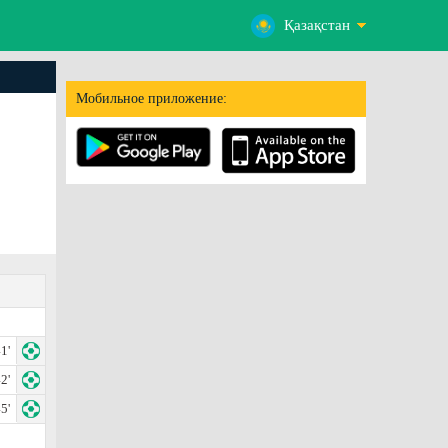
Қазақстан
Мобильное приложение:
1'
2'
5'