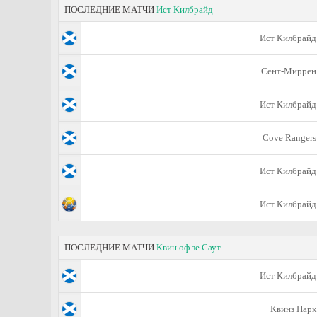
ПОСЛЕДНИЕ МАТЧИ
Ист Килбрайд
Ист Килбрайд
Сент-Миррен
Ист Килбрайд
Cove Rangers
Ист Килбрайд
Ист Килбрайд
ПОСЛЕДНИЕ МАТЧИ
Квин оф зе Саут
Ист Килбрайд
Квинз Парк