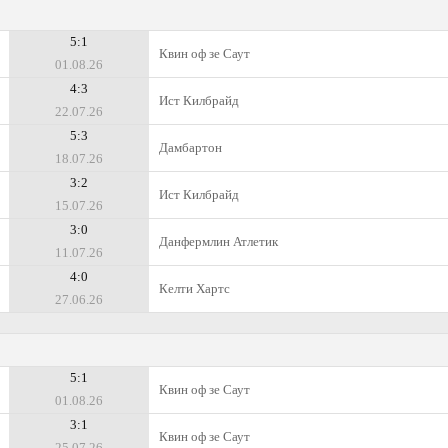
5:1
Квин оф зе Саут
01.08.26
4:3
Ист Килбрайд
22.07.26
5:3
Дамбартон
18.07.26
3:2
Ист Килбрайд
15.07.26
3:0
Данфермлин Атлетик
11.07.26
4:0
Келти Хартс
27.06.26
5:1
Квин оф зе Саут
01.08.26
3:1
Квин оф зе Саут
25.07.26