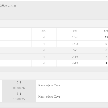
 Кубок Лиги
МС
РМ
Оч
4
15-1
1
4
15-5
9
4
5-6
6
4
2-16
2
4
4-13
1
5:1
Квин оф зе Саут
01.08.26
3:1
Квин оф зе Саут
13.08.25