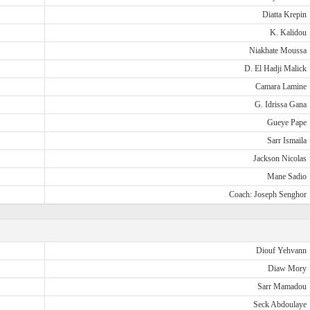
Diatta Krepin
K. Kalidou
Niakhate Moussa
D. El Hadji Malick
Camara Lamine
G. Idrissa Gana
Gueye Pape
Sarr Ismaila
Jackson Nicolas
Mane Sadio
Coach: Joseph Senghor
Diouf Yehvann
Diaw Mory
Sarr Mamadou
Seck Abdoulaye