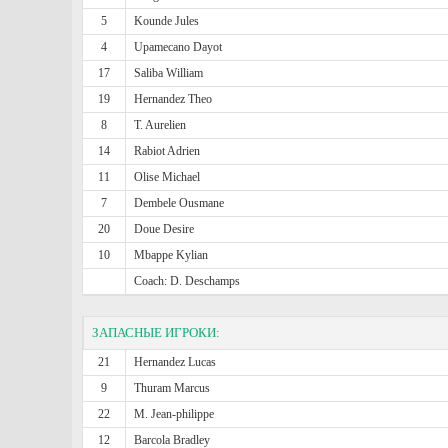
5
Kounde Jules
4
Upamecano Dayot
17
Saliba William
19
Hernandez Theo
8
T. Aurelien
14
Rabiot Adrien
11
Olise Michael
7
Dembele Ousmane
20
Doue Desire
10
Mbappe Kylian
Coach: D. Deschamps
ЗАПАСНЫЕ ИГРОКИ:
21
Hernandez Lucas
9
Thuram Marcus
22
M. Jean-philippe
12
Barcola Bradley