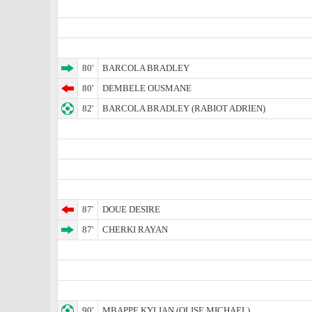
80'
BARCOLA BRADLEY
80'
DEMBELE OUSMANE
82'
BARCOLA BRADLEY (RABIOT ADRIEN)
87'
DOUE DESIRE
87'
CHERKI RAYAN
90'
MBAPPE KYLIAN (OLISE MICHAEL)