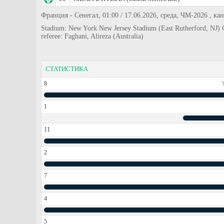
Франция - Сенегал, 01:00 / 17.06.2026, среда, ЧМ-2026 , ка
Stadium: New York New Jersey Stadium (East Rutherford, NJ) 
referee: Faghani, Alireza (Australia)
СТАТИСТИКА
8
1
11
2
7
4
5