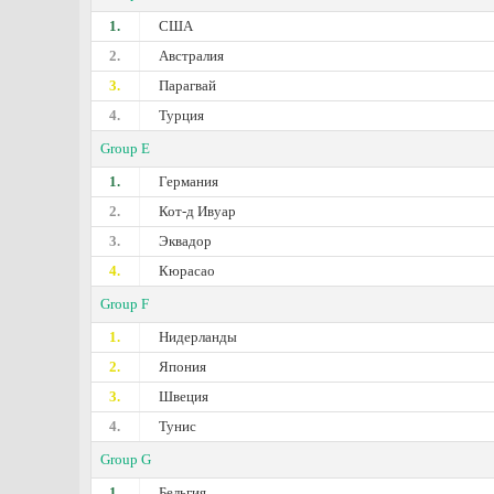
1.
США
2.
Австралия
3.
Парагвай
4.
Турция
Group E
1.
Германия
2.
Кот-д Ивуар
3.
Эквадор
4.
Кюрасао
Group F
1.
Нидерланды
2.
Япония
3.
Швеция
4.
Тунис
Group G
1.
Бельгия