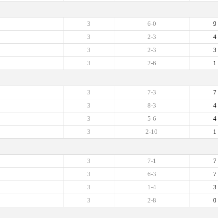
3
6-0
9
3
2-3
4
3
2-3
3
3
2-6
1
3
7-3
7
3
8-3
4
3
5-6
4
3
2-10
1
3
7-1
7
3
6-3
7
3
1-4
3
3
2-8
0