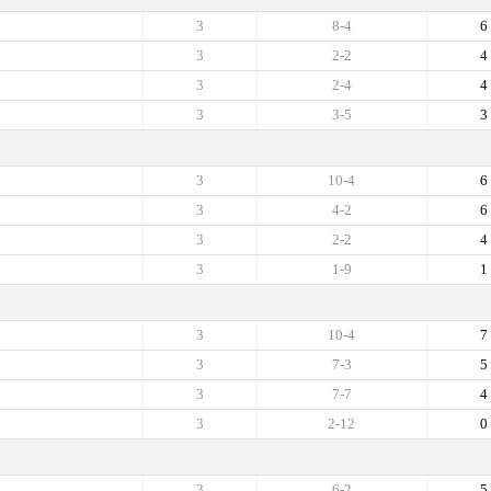
3
8-4
6
3
2-2
4
3
2-4
4
3
3-5
3
3
10-4
6
3
4-2
6
3
2-2
4
3
1-9
1
3
10-4
7
3
7-3
5
3
7-7
4
3
2-12
0
3
6-2
5