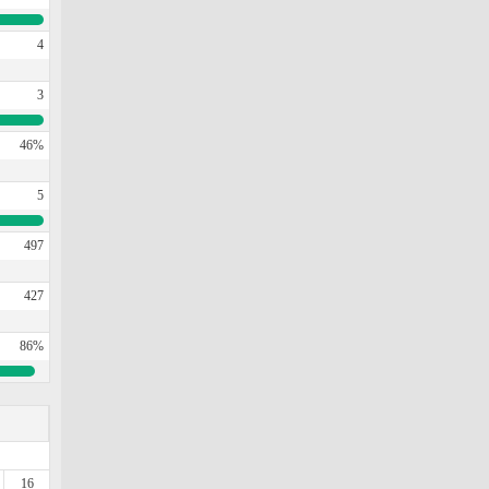
4
3
46%
5
497
427
86%
16