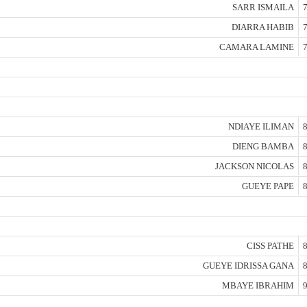
SARR ISMAILA
7
DIARRA HABIB
7
CAMARA LAMINE
7
NDIAYE ILIMAN
8
DIENG BAMBA
8
JACKSON NICOLAS
8
GUEYE PAPE
8
CISS PATHE
8
GUEYE IDRISSA GANA
8
MBAYE IBRAHIM
9