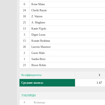
6
Kone Manu
24
Cherki Rayan
18
Z. Warren
25
A. Maghnes
13
Kante N'golo
3
Digne Lucas
15
Konate Ibrahima
26
Lacroix Maxence
2
Gusto Malo
1
Samba Brice
23
Risser Robin
Коэффициенты
1
Средние шансы
1.47
ТАБЛИЦЫ
#
Команда