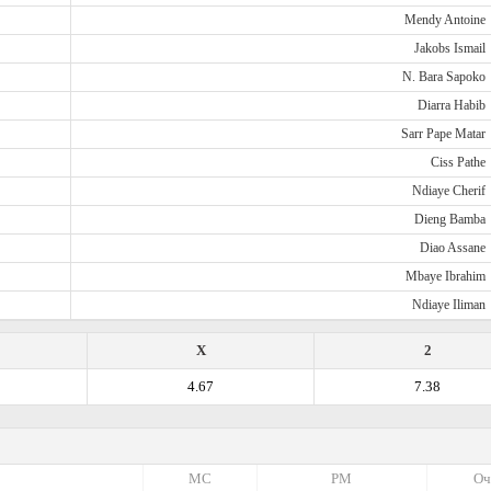
Mendy Antoine
Jakobs Ismail
N. Bara Sapoko
Diarra Habib
Sarr Pape Matar
Ciss Pathe
Ndiaye Cherif
Dieng Bamba
Diao Assane
Mbaye Ibrahim
Ndiaye Iliman
X
2
4.67
7.38
МС
РМ
Оч