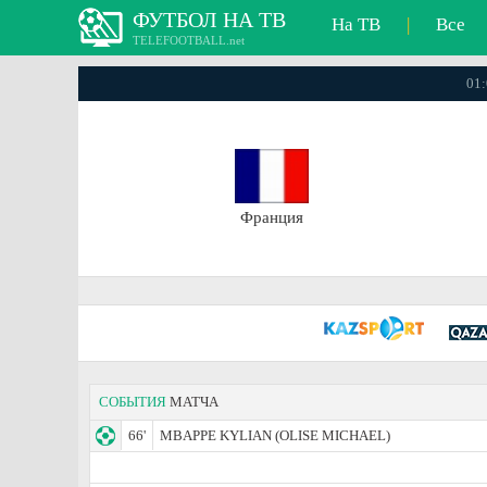
ФУТБОЛ НА ТВ
На ТВ
|
Все
TELEFOOTBALL.net
01:
Франция
СОБЫТИЯ
МАТЧА
66'
MBAPPE KYLIAN (OLISE MICHAEL)