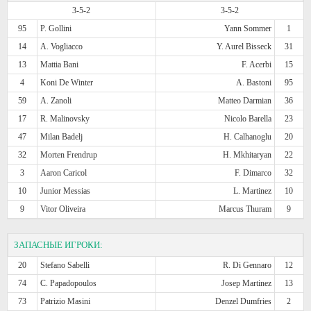
3-5-2
3-5-2
95
P. Gollini
Yann Sommer
1
14
A. Vogliacco
Y. Aurel Bisseck
31
13
Mattia Bani
F. Acerbi
15
4
Koni De Winter
A. Bastoni
95
59
A. Zanoli
Matteo Darmian
36
17
R. Malinovsky
Nicolo Barella
23
47
Milan Badelj
H. Calhanoglu
20
32
Morten Frendrup
H. Mkhitaryan
22
3
Aaron Caricol
F. Dimarco
32
10
Junior Messias
L. Martinez
10
9
Vitor Oliveira
Marcus Thuram
9
ЗАПАСНЫЕ ИГРОКИ:
20
Stefano Sabelli
R. Di Gennaro
12
74
C. Papadopoulos
Josep Martinez
13
73
Patrizio Masini
Denzel Dumfries
2