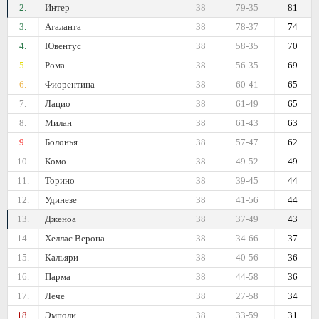
2.
Интер
38
79-35
81
3.
Аталанта
38
78-37
74
4.
Ювентус
38
58-35
70
5.
Рома
38
56-35
69
6.
Фиорентина
38
60-41
65
7.
Лацио
38
61-49
65
8.
Милан
38
61-43
63
9.
Болонья
38
57-47
62
10.
Комо
38
49-52
49
11.
Торино
38
39-45
44
12.
Удинезе
38
41-56
44
13.
Дженоа
38
37-49
43
14.
Хеллас Верона
38
34-66
37
15.
Кальяри
38
40-56
36
16.
Парма
38
44-58
36
17.
Лече
38
27-58
34
18.
Эмполи
38
33-59
31