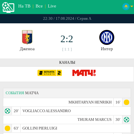
На ТВ
|
Все
|
Live
22:30 / 17.08.2024 / Серия А
2:2
Дженоа
Интер
[ 1:1 ]
КАНАЛЫ
СОБЫТИЯ
МАТЧА
MKHITARYAN HENRIKH
16'
20'
VOGLIACCO ALESSANDRO
THURAM MARCUS
30'
63'
GOLLINI PIERLUIGI