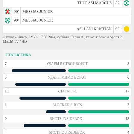
THURAM MARCUS
82'
90'
MESSIAS JUNIOR
90'
MESSIAS JUNIOR
ASLLANI KRISTJAN
90'
Дженоа - Интер, 22:30 / 17.08.2024, суббота, Серия А , каналы: Setanta Sports 2 ,
Match! TV / HD
СТАТИСТИКА
7
УДАРЫ В СТВОР ВОРОТ
8
5
УДАРЫ МИМО ВОРОТ
6
13
УДАРЫ З.И.
17
1
BLOCKED SHOTS
3
9
SHOTS INSIDEBOX
13
4
SHOTS OUTSIDEBOX
4