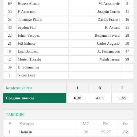
69
Honest Ahanor
M. Arnautovic
8
55
F. Accornero
Joaquin Correa
11
53
Tommaso Pittino
Davide Frattesi
16
40
Seydou Fini
K. Asllani
21
22
Johan Vasquez
Benjamin Pavard
28
21
Jeff Ekhator
Carlos Augusto
30
8
Emil Bohinen
A. Fontanarosa
47
2
Morten Thorsby
Mehdi Taremi
99
39
D. Sommariva
1
Nicola Leali
Коэффициенты
1
X
2
Средние шансы
6.38
4.05
1.55
ТАБЛИЦЫ
#
Команда
МС
РМ
Оч.
1.
Наполи
38
59-27
82