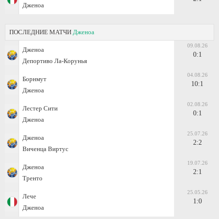
Дженоа
ПОСЛЕДНИЕ МАТЧИ
Дженоа
09.08.26
Дженоа
0:1
Депортиво Ла-Корунья
04.08.26
Борнмут
10:1
Дженоа
02.08.26
Лестер Сити
0:1
Дженоа
25.07.26
Дженоа
2:2
Виченца Виртус
19.07.26
Дженоа
2:1
Тренто
25.05.26
Лече
1:0
Дженоа