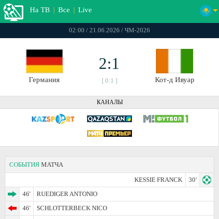
На ТВ
|
Все
|
Live
02:00 / 21.06.2026 / ЧМ-2026
2:1
Германия
Кот-д Ивуар
[ 0:1 ]
КАНАЛЫ
СОБЫТИЯ
МАТЧА
KESSIE FRANCK
30'
46'
RUEDIGER ANTONIO
46'
SCHLOTTERBECK NICO