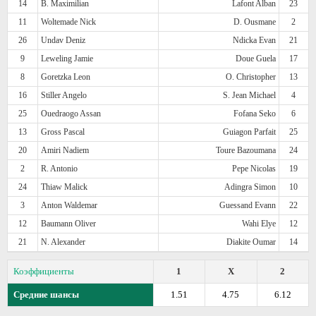
14
B. Maximilian
Lafont Alban
23
11
Woltemade Nick
D. Ousmane
2
26
Undav Deniz
Ndicka Evan
21
9
Leweling Jamie
Doue Guela
17
8
Goretzka Leon
O. Christopher
13
16
Stiller Angelo
S. Jean Michael
4
25
Ouedraogo Assan
Fofana Seko
6
13
Gross Pascal
Guiagon Parfait
25
20
Amiri Nadiem
Toure Bazoumana
24
2
R. Antonio
Pepe Nicolas
19
24
Thiaw Malick
Adingra Simon
10
3
Anton Waldemar
Guessand Evann
22
12
Baumann Oliver
Wahi Elye
12
21
N. Alexander
Diakite Oumar
14
Коэффициенты
1
X
2
Средние шансы
1.51
4.75
6.12