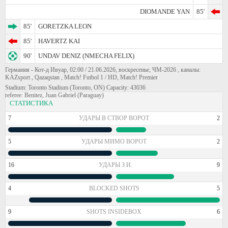
DIOMANDE YAN
85'
85'
GORETZKA LEON
85'
HAVERTZ KAI
90'
UNDAV DENIZ (NMECHA FELIX)
Германия - Кот-д Ивуар, 02:00 / 21.06.2026, воскресенье, ЧМ-2026 , каналы:
KAZsport , Qazaqstan , Match! Futbol 1 / HD, Match! Premier
Stadium: Toronto Stadium (Toronto, ON) Capacity: 43036
referee: Benitez, Juan Gabriel (Paraguay)
СТАТИСТИКА
7
УДАРЫ В СТВОР ВОРОТ
2
5
УДАРЫ МИМО ВОРОТ
2
16
УДАРЫ З.И.
9
4
BLOCKED SHOTS
5
9
SHOTS INSIDEBOX
6