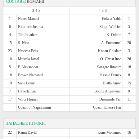
СОСТАВЫ
КОМАНД
3-4-3
4-3-3
1
Neuer Manuel
Fofana Yahia
1
6
Kimmich Joshua
Singo Wilfried
5
4
Tah Jonathan
K. Odilon
7
15
S. Nico
A. Emmanuel
20
23
Nmecha Felix
Konan Ghislain
3
10
Musiala Jamal
O. Christ Inao
26
5
P. Aleksandar
Sangare Ibrahim
18
18
Brown Nathaniel
Kessie Franck
8
19
Sane Leroy
Diallo Amad
15
7
Havertz Kai
Bonny Ange-yoan
9
17
Wirtz Florian
Diomande Yan
11
Coach: J. Nagelsmann
Coach: Emerse Fae
ЗАПАСНЫЕ ИГРОКИ:
22
Raum David
Kone Mohamed
16