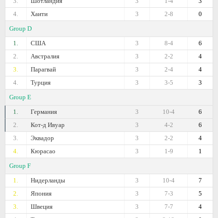
3.
Шотландия
3
1-4
3
4.
Хаити
3
2-8
0
Group D
1.
США
3
8-4
6
2.
Австралия
3
2-2
4
3.
Парагвай
3
2-4
4
4.
Турция
3
3-5
3
Group E
1.
Германия
3
10-4
6
2.
Кот-д Ивуар
3
4-2
6
3.
Эквадор
3
2-2
4
4.
Кюрасао
3
1-9
1
Group F
1.
Нидерланды
3
10-4
7
2.
Япония
3
7-3
5
3.
Швеция
3
7-7
4