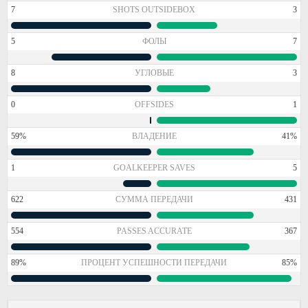
7
SHOTS OUTSIDEBOX
3
5
ФОЛЫ
7
8
УГЛОВЫЕ
3
0
OFFSIDES
1
59%
ВЛАДЕНИЕ
41%
1
GOALKEEPER SAVES
5
622
СУММА ПЕРЕДАЧИ
431
554
PASSES ACCURATE
367
89%
ПРОЦЕНТ УСПЕШНОСТИ ПЕРЕДАЧИ
85%