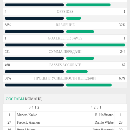
4
OFFSIDES
1
68%
ВЛАДЕНИЕ
32%
1
GOALKEEPER SAVES
1
521
СУММА ПЕРЕДАЧИ
244
460
PASSES ACCURATE
167
88%
ПРОЦЕНТ УСПЕШНОСТИ ПЕРЕДАЧИ
68%
СОСТАВЫ
КОМАНД
3-4-1-2
4-2-3-1
1
Markus Kolke
R. Hoffmann
1
27
Frederic Ananou
Danilo Wiebe
23
16
Ryan Malone
Brian Behrendt
30