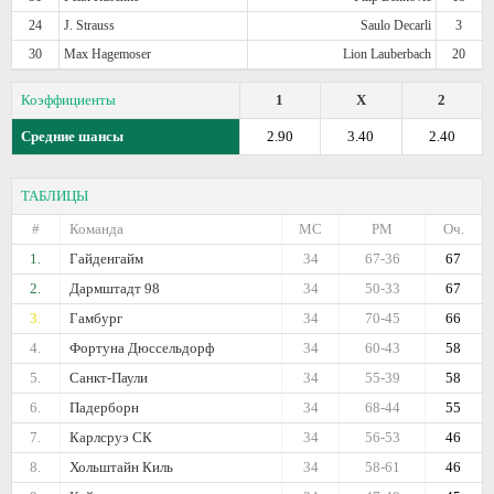
24
J. Strauss
Saulo Decarli
3
30
Max Hagemoser
Lion Lauberbach
20
Коэффициенты
1
X
2
Средние шансы
2.90
3.40
2.40
ТАБЛИЦЫ
#
Команда
МС
РМ
Оч.
1.
Гайденгайм
34
67-36
67
2.
Дармштадт 98
34
50-33
67
3.
Гамбург
34
70-45
66
4.
Фортуна Дюссельдорф
34
60-43
58
5.
Санкт-Паули
34
55-39
58
6.
Падерборн
34
68-44
55
7.
Карлсруэ СК
34
56-53
46
8.
Хольштайн Киль
34
58-61
46