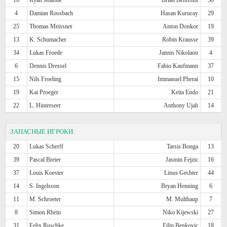
4
Damian Rossbach
Hasan Kurucay
29
25
Thomas Meissner
Anton Donkor
19
13
K. Schumacher
Robin Krausse
39
34
Lukas Froede
Jannis Nikolaou
4
6
Dennis Dressel
Fabio Kaufmann
37
15
Nils Froeling
Immanuel Pherai
10
19
Kai Proeger
Keita Endo
21
22
L. Hinterseer
Anthony Ujah
14
ЗАПАСНЫЕ ИГРОКИ:
20
Lukas Scherff
Tarsis Bonga
13
39
Pascal Breier
Jasmin Fejzic
16
37
Louis Koester
Linus Gechter
44
14
S. Ingelsson
Bryan Henning
6
11
M. Schroeter
M. Multhaup
7
8
Simon Rhein
Niko Kijewski
27
31
Felix Ruschke
Filip Benkovic
18