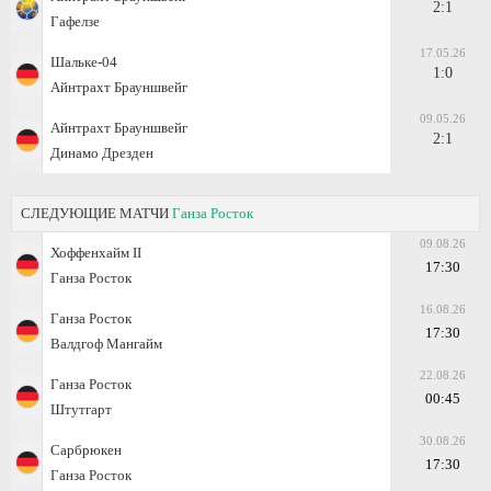
2:1
Гафелзе
17.05.26
Шальке-04
1:0
Айнтрахт Брауншвейг
09.05.26
Айнтрахт Брауншвейг
2:1
Динамо Дрезден
СЛЕДУЮЩИЕ МАТЧИ
Ганза Росток
09.08.26
Хоффенхайм II
17:30
Ганза Росток
16.08.26
Ганза Росток
17:30
Валдгоф Мангайм
22.08.26
Ганза Росток
00:45
Штутгарт
30.08.26
Сарбрюкен
17:30
Ганза Росток