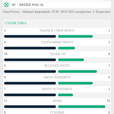
90'
BREIER PASCAL
Ганза Росток - Айнтрахт Брауншвейг, 19:30 / 28.05.2023, воскресенье, 2. Бундеслига
СТАТИСТИКА
3
УДАРЫ В СТВОР ВОРОТ
2
9
УДАРЫ МИМО ВОРОТ
3
16
УДАРЫ З.И.
8
4
BLOCKED SHOTS
3
9
SHOTS INSIDEBOX
6
7
SHOTS OUTSIDEBOX
2
11
ФОЛЫ
10
8
УГЛОВЫЕ
6