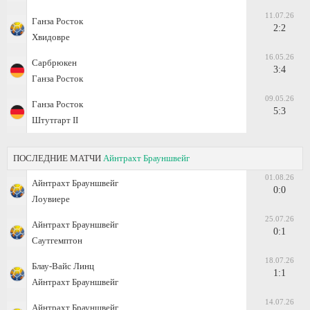
11.07.26
Ганза Росток
2:2
Хвидовре
16.05.26
Сарбрюкен
3:4
Ганза Росток
09.05.26
Ганза Росток
5:3
Штутгарт II
ПОСЛЕДНИЕ МАТЧИ
Айнтрахт Брауншвейг
01.08.26
Айнтрахт Брауншвейг
0:0
Лоувиере
25.07.26
Айнтрахт Брауншвейг
0:1
Саутгемптон
18.07.26
Блау-Вайс Линц
1:1
Айнтрахт Брауншвейг
14.07.26
Айнтрахт Брауншвейг