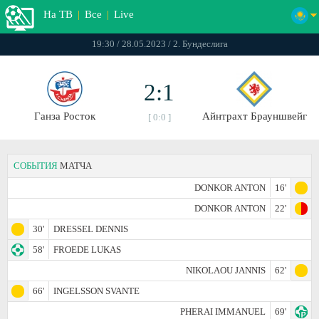
На ТВ
|
Все
|
Live
19:30 / 28.05.2023 / 2. Бундеслига
2:1
Ганза Росток
Айнтрахт Брауншвейг
[ 0:0 ]
СОБЫТИЯ
МАТЧА
DONKOR ANTON
16'
DONKOR ANTON
22'
30'
DRESSEL DENNIS
58'
FROEDE LUKAS
NIKOLAOU JANNIS
62'
66'
INGELSSON SVANTE
PHERAI IMMANUEL
69'