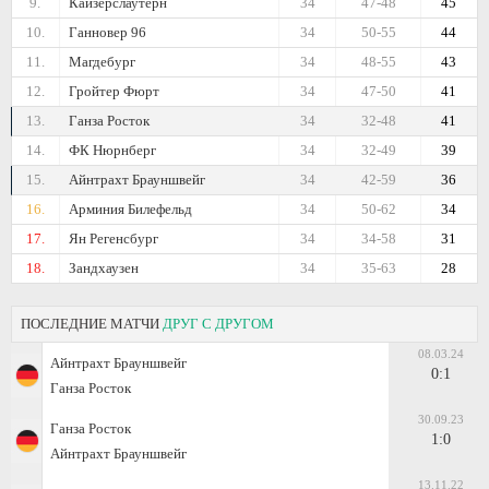
9.
Кайзерслаутерн
34
47-48
45
10.
Ганновер 96
34
50-55
44
11.
Магдебург
34
48-55
43
12.
Гройтер Фюрт
34
47-50
41
13.
Ганза Росток
34
32-48
41
14.
ФК Нюрнберг
34
32-49
39
15.
Айнтрахт Брауншвейг
34
42-59
36
16.
Арминия Билефельд
34
50-62
34
17.
Ян Регенсбург
34
34-58
31
18.
Зандхаузен
34
35-63
28
ПОСЛЕДНИЕ МАТЧИ
ДРУГ С ДРУГОМ
08.03.24
Айнтрахт Брауншвейг
0:1
Ганза Росток
30.09.23
Ганза Росток
1:0
Айнтрахт Брауншвейг
13.11.22