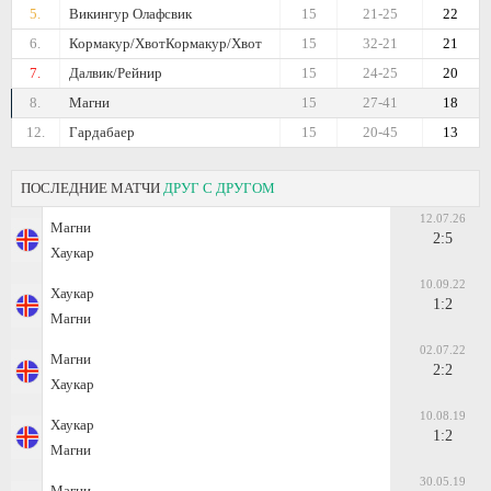
5.
Викингур Олафсвик
15
21-25
22
6.
Кормакур/ХвотКормакур/Хвот
15
32-21
21
7.
Далвик/Рейнир
15
24-25
20
8.
Магни
15
27-41
18
12.
Гардабаер
15
20-45
13
ПОСЛЕДНИЕ МАТЧИ
ДРУГ С ДРУГОМ
12.07.26
Магни
2:5
Хаукар
10.09.22
Хаукар
1:2
Магни
02.07.22
Магни
2:2
Хаукар
10.08.19
Хаукар
1:2
Магни
30.05.19
Магни