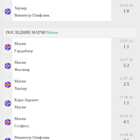
20.06.26
Хаукар
1:0
Викингур Олафсвик
ПОСЛЕДНИЕ МАТЧИ
Магни
25.07.26
Магни
1:1
Гардабаер
18.07.26
Магни
5:2
Фьолнир
12.07.26
Магни
2:5
Хаукар
27.06.26
Кари Акранес
1:1
Магни
20.06.26
Магни
4:1
Селфосс
14.06.26
Викингур Олафсвик