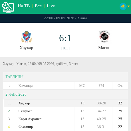
На ТВ
|
Все
|
Live
22:00 / 09.05.2026 / 3 лига
6:1
Хаукар
Магни
[ 0:1 ]
Хаукар - Магни, 22:00 / 09.05.2026, суббота, 3 лига
ТАБЛИЦЫ
#
Команда
МС
РМ
Оч.
2. deild 2026
1.
Хаукар
15
38-20
32
2.
Селфосс
15
34-27
29
3.
Кари Акранес
15
40-25
25
4.
Фьолнир
15
36-31
22