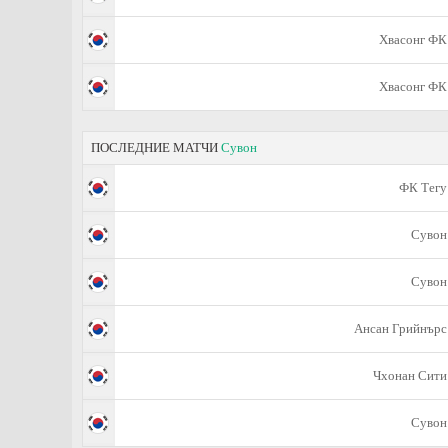
Хвасонг ФК
Хвасонг ФК
ПОСЛЕДНИЕ МАТЧИ
Сувон
ФК Тегу
Сувон
Сувон
Ансан Грийнърс
Чхонан Сити
Сувон