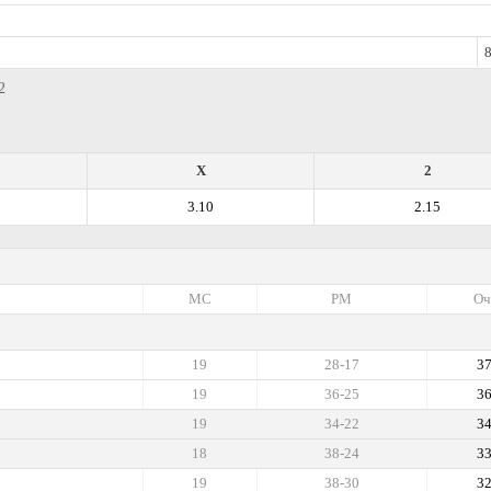
8
2
X
2
3.10
2.15
МС
РМ
Оч
19
28-17
3
19
36-25
3
19
34-22
3
18
38-24
3
19
38-30
3