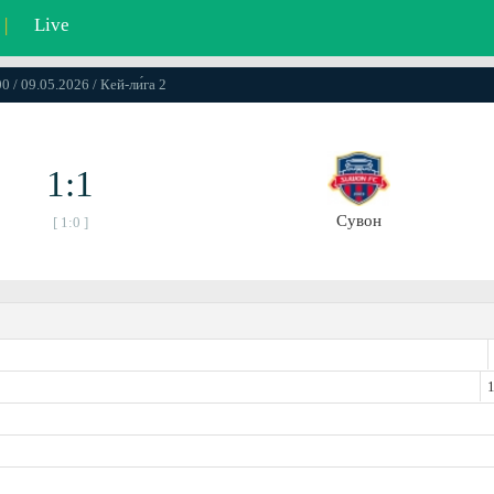
|
Live
0 / 09.05.2026 / Кей-ли́га 2
1:1
Сувон
[ 1:0 ]
1