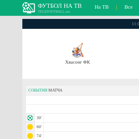
ФУТБОЛ НА ТВ
На ТВ
|
Все
TELEFOOTBALL.net
11:0
Хвасонг ФК
СОБЫТИЯ
МАТЧА
30'
60'
74'