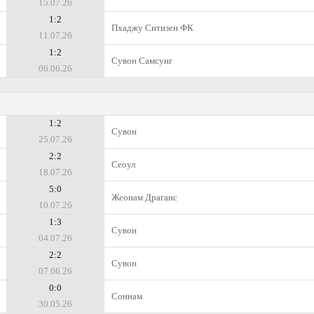
15.07.26
1:2
Пхаджу Ситизен ФК
11.07.26
1:2
Сувон Самсунг
06.06.26
1:2
Сувон
25.07.26
2:2
Сеоул
18.07.26
5:0
Жеонам Драганс
10.07.26
1:3
Сувон
04.07.26
2:2
Сувон
07.06.26
0:0
Соннам
30.05.26