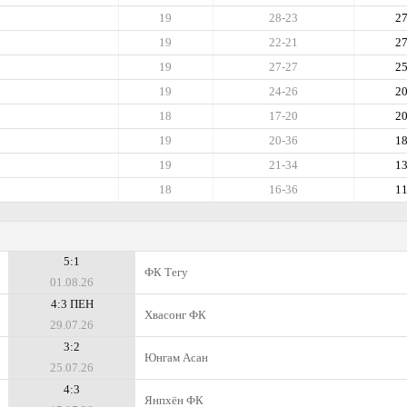
19
28-23
2
19
22-21
2
19
27-27
2
19
24-26
2
18
17-20
2
19
20-36
1
19
21-34
1
18
16-36
1
5:1
ФК Тегу
01.08.26
4:3 ПЕН
Хвасонг ФК
29.07.26
3:2
Юнгам Асан
25.07.26
4:3
Янпхён ФК