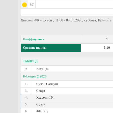
89'
Хвасонг ФК - Сувон , 11:00 / 09.05.2026, суббота, Кей-ли́га 
Коэффициенты
1
Средние шансы
3.10
ТАБЛИЦЫ
#
Команда
K-League 2 2026
1.
Сувон Самсунг
3.
Сеоул
4.
Хвасонг ФК
5.
Сувон
6.
ФК Тегу