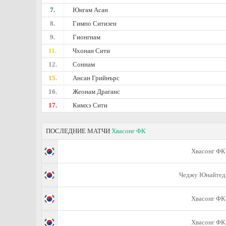
7.
Юнгам Асан
8.
Гимпо Ситизен
9.
Гионгнам
11.
Чхонан Сити
12.
Соннам
15.
Ансан Грийнърс
16.
Жеонам Драганс
17.
Кимхэ Сити
ПОСЛЕДНИЕ МАТЧИ
Хвасонг ФК
Хвасонг ФК
Чеджу Юнайтед
Хвасонг ФК
Хвасонг ФК