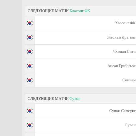
СЛЕДУЮЩИЕ МАТЧИ
Хвасонг ФК
Хвасонг ФК
Жеонам Драганс
Чхонан Сити
Ансан Грийнърс
Соннам
СЛЕДУЮЩИЕ МАТЧИ
Сувон
Сувон Самсунг
Сувон