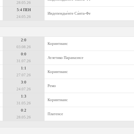
28.05.26
5:4 ПЕН
Индепендье́нте Са́нта-Фе
24.05.26
2:0
Коринтианс
03.08.26
0:0
Атлетико Паранаэнсе
31.07.26
1:1
Коринтианс
27.07.26
3:0
Ремо
24.07.26
1:3
Коринтианс
31.05.26
0:2
Платенсе
28.05.26