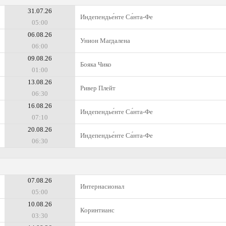
31.07.26
Индепендье́нте Са́нта-Фе
05:00
06.08.26
Унион Магдалена
06:00
09.08.26
Бояка Чико
01:00
13.08.26
Ривер Плейт
06:30
16.08.26
Индепендье́нте Са́нта-Фе
07:10
20.08.26
Индепендье́нте Са́нта-Фе
06:30
07.08.26
Интернасионал
05:00
10.08.26
Коринтианс
03:30