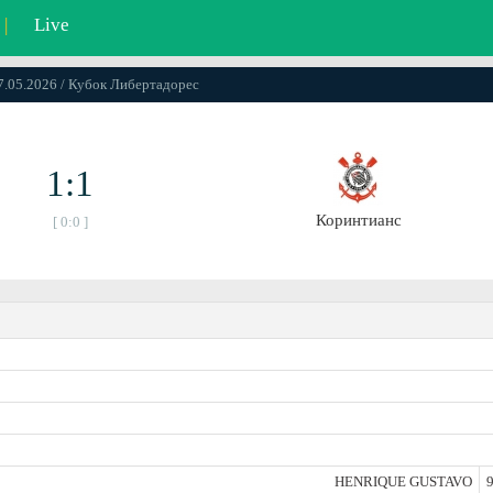
|
Live
07.05.2026 / Кубок Либертадорес
1:1
Коринтианс
[ 0:0 ]
HENRIQUE GUSTAVO
9