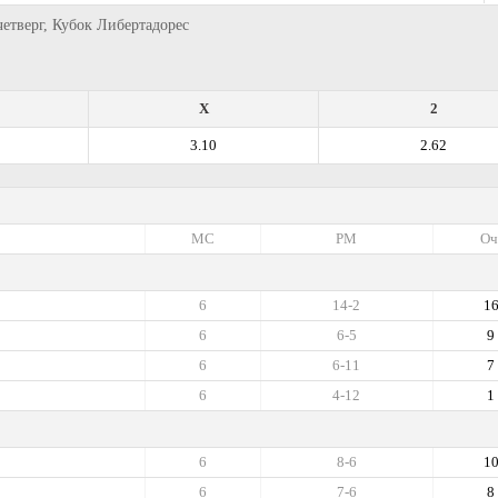
 четверг, Кубок Либертадорес
X
2
3.10
2.62
МС
РМ
Оч
6
14-2
1
6
6-5
9
6
6-11
7
6
4-12
1
6
8-6
1
6
7-6
8