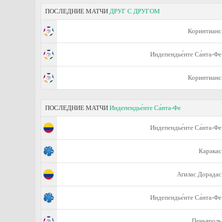
ПОСЛЕДНИЕ МАТЧИ
ДРУГ С ДРУГОМ
Коринтианс
Индепендье́нте Са́нта-Фе
Коринтианс
ПОСЛЕДНИЕ МАТЧИ
Индепендье́нте Са́нта-Фе
Индепендье́нте Са́нта-Фе
Каракас
Агилас Дорадас
Индепендье́нте Са́нта-Фе
Пеньяроль