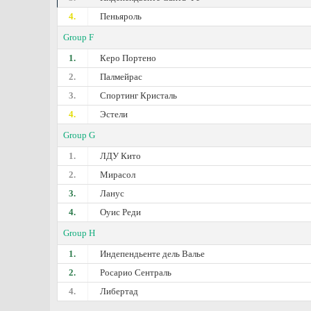
4.
Пеньяроль
Group F
1.
Керо Портено
2.
Палмейрас
3.
Спортинг Кристаль
4.
Эстели
Group G
1.
ЛДУ Кито
2.
Мирасол
3.
Ланус
4.
Оуис Реди
Group H
1.
Индепендьенте дель Валье
2.
Росарио Сентраль
4.
Либертад