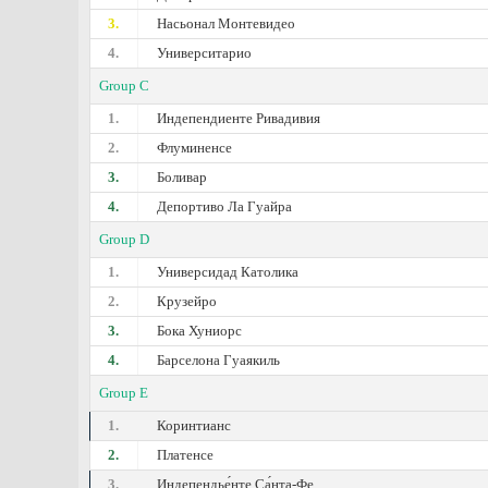
3.
Насьонал Монтевидео
4.
Университарио
Group C
1.
Индепендиенте Ривадивия
2.
Флуминенсе
3.
Боливар
4.
Депортиво Ла Гуайра
Group D
1.
Универсидад Католика
2.
Крузейро
3.
Бока Хуниорс
4.
Барселона Гуаякиль
Group E
1.
Коринтианс
2.
Платенсе
3.
Индепендье́нте Са́нта-Фе