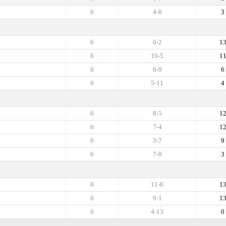
6
4-8
3
6
6-2
1
6
10-5
1
6
6-9
6
6
5-11
4
6
8-5
1
6
7-4
1
6
3-7
9
6
7-9
3
6
11-6
1
6
9-1
1
6
4-13
0