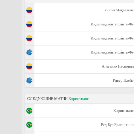
Унион Магдалена
Индепендье́нте Са́нта-Фе
Индепендье́нте Са́нта-Фе
Индепендье́нте Са́нта-Фе
Атлетико Насьонал
Ривер Плейт
СЛЕДУЮЩИЕ МАТЧИ
Коринтианс
Коринтианс
Ред Бул Брагантино