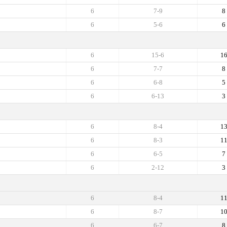
6
7-9
8
6
5-6
6
6
15-6
1
6
7-7
8
6
6-8
5
6
6-13
3
6
8-4
1
6
8-3
1
6
6-5
7
6
2-12
3
6
8-4
1
6
8-7
1
6
6-7
8