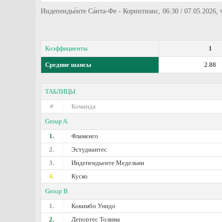
Индепендье́нте Са́нта-Фе - Коринтианс, 06:30 / 07.05.2026,
Коэффициенты
1
Средние шансы
2.88
ТАБЛИЦЫ
#
Команда
Group A
1.
Фламенго
2.
Эстудиантес
3.
Индепендьенте Медельин
4.
Куско
Group B
1.
Кокимбо Унидо
2.
Депортес Толима