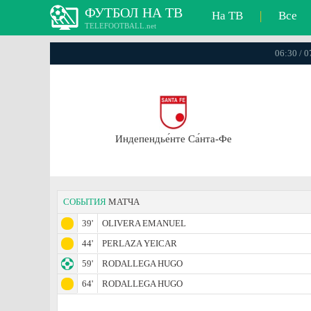
ФУТБОЛ НА ТВ
На ТВ
|
Все
TELEFOOTBALL.net
06:30 / 
Индепендье́нте Са́нта-Фе
СОБЫТИЯ
МАТЧА
39'
OLIVERA EMANUEL
44'
PERLAZA YEICAR
59'
RODALLEGA HUGO
64'
RODALLEGA HUGO