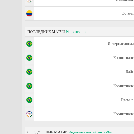
Эстели
ПОСЛЕДНИЕ МАТЧИ
Коринтианс
Интернасионал
Коринтианс
Байя
Коринтианс
Гремио
Коринтианс
СЛЕДУЮЩИЕ МАТЧИ
Индепендье́нте Са́нта-Фе