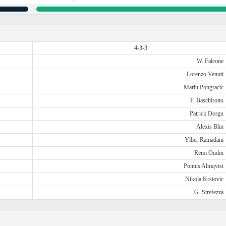
4-3-3
W. Falcone
Lorenzo Venuti
Marin Pongracic
F. Baschirotto
Patrick Dorgu
Alexis Blin
Ylber Ramadani
Remi Oudin
Pontus Almqvist
Nikola Krstovic
G. Strefezza