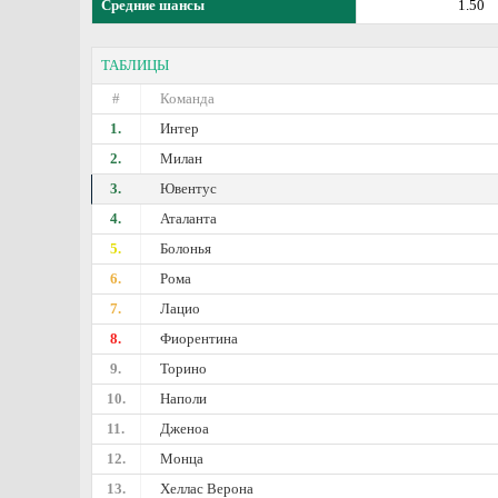
Средние шансы
1.50
ТАБЛИЦЫ
#
Команда
1.
Интер
2.
Милан
3.
Ювентус
4.
Аталанта
5.
Болонья
6.
Рома
7.
Лацио
8.
Фиорентина
9.
Торино
10.
Наполи
11.
Дженоа
12.
Монца
13.
Хеллас Верона