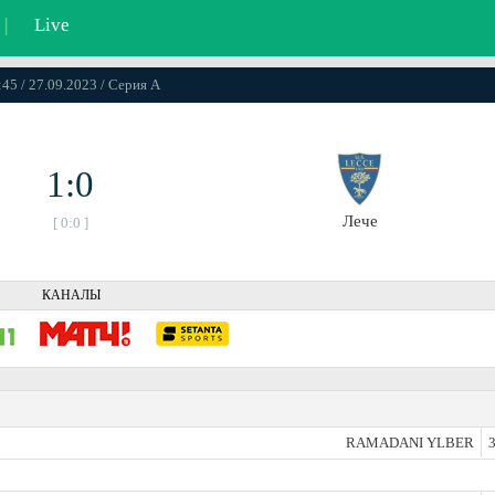
|
Live
:45 / 27.09.2023 / Серия А
1:0
Лече
[ 0:0 ]
КАНАЛЫ
RAMADANI YLBER
3