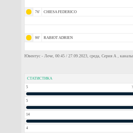
76'
CHIESA FEDERICO
90'
RABIOT ADRIEN
Ювентус - Лече, 00:45 / 27.09.2023, среда, Серия А , каналы:
СТАТИСТИКА
5
5
14
4