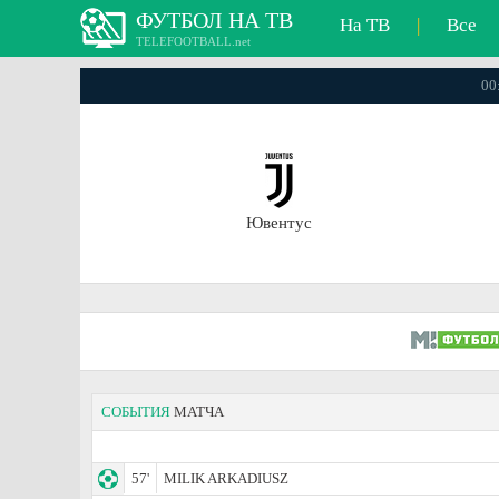
ФУТБОЛ НА ТВ
На ТВ
|
Все
TELEFOOTBALL.net
00
Ювентус
СОБЫТИЯ
МАТЧА
57'
MILIK ARKADIUSZ