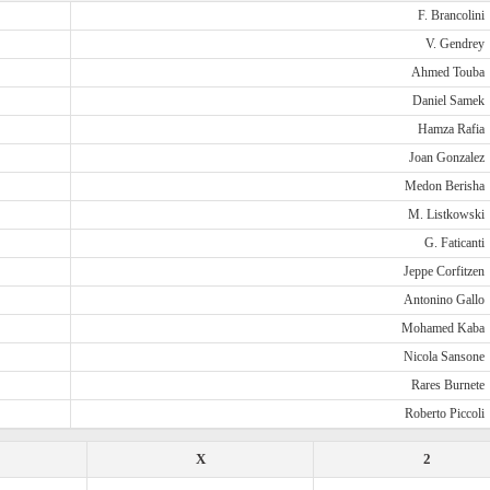
F. Brancolini
V. Gendrey
Ahmed Touba
Daniel Samek
Hamza Rafia
Joan Gonzalez
Medon Berisha
M. Listkowski
G. Faticanti
Jeppe Corfitzen
Antonino Gallo
Mohamed Kaba
Nicola Sansone
Rares Burnete
Roberto Piccoli
X
2