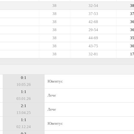
38
32-54
3
38
37-53
3
38
42-68
3
38
29-54
3
38
44-69
3
38
43-75
3
38
32-81
1
0:1
Ювентус
10.05.26
1:1
Лече
03.01.26
2:1
Лече
13.04.25
1:1
Ювентус
02.12.24
0:3