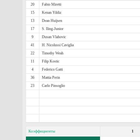
20
Fabio Miretti
15
Kenan Yildiz
13
Dean Huijsen
17
S. Iling-Junior
9
Dusan Vlahovic
41
H. Nicolussi Caviglia
22
Timothy Weah
11
Filip Kostic
4
Federico Gatti
36
Mattia Perin
23
Carlo Pinsoglio
Коэффициенты
1