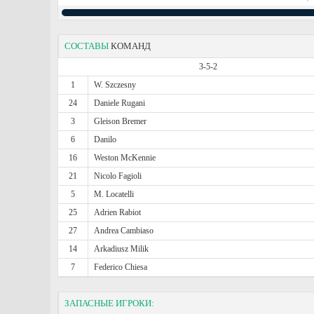
СОСТАВЫ
КОМАНД
3-5-2
1
W. Szczesny
24
Daniele Rugani
3
Gleison Bremer
6
Danilo
16
Weston McKennie
21
Nicolo Fagioli
5
M. Locatelli
25
Adrien Rabiot
27
Andrea Cambiaso
14
Arkadiusz Milik
7
Federico Chiesa
ЗАПАСНЫЕ ИГРОКИ: