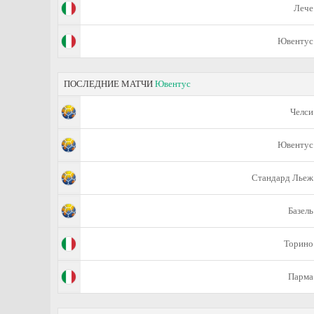
Лече
Ювентус
ПОСЛЕДНИЕ МАТЧИ
Ювентус
Челси
Ювентус
Стандард Льеж
Базель
Торино
Парма