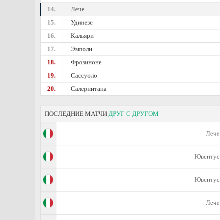
14.
Лече
15.
Удинезе
16.
Кальяри
17.
Эмполи
18.
Фрозиноне
19.
Сассуоло
20.
Салернитана
ПОСЛЕДНИЕ МАТЧИ
ДРУГ С ДРУГОМ
Лече
Ювентус
Ювентус
Лече