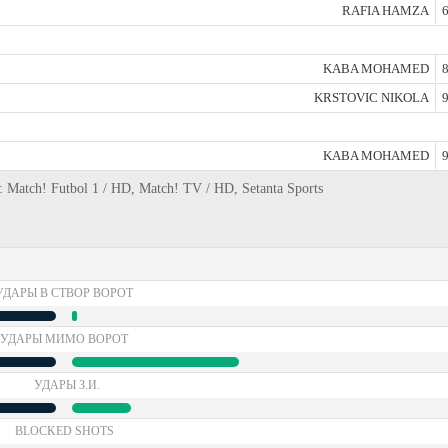
RAFIA HAMZA
6
KABA MOHAMED
8
KRSTOVIC NIKOLA
9
KABA MOHAMED
9
 Match! Futbol 1 / HD, Match! TV / HD, Setanta Sports
УДАРЫ В СТВОР ВОРОТ
УДАРЫ МИМО ВОРОТ
УДАРЫ З.И.
BLOCKED SHOTS