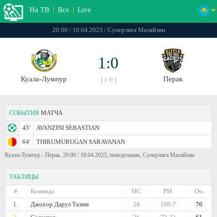
На ТВ
|
Все
|
Live
20:00 / 10.04.2023 / Суперлига Малайзии
1:0
Куала-Лумпур
Перак
[ 1:0 ]
СОБЫТИЯ
МАТЧА
45'
AVANZINI SEBASTIAN
64'
THIRUMURUGAN SARAVANAN
Куала-Лумпур - Перак, 20:00 / 10.04.2023, понедельник, Суперлига Малайзии
ТАБЛИЦЫ
#
Команда
МС
РМ
Оч.
1.
Джохор Дарул Тазим
26
100-7
76