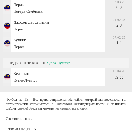
08.03.25
Перак
0:0
Негери Сембилан
24.02.25
Джохор Дарул Тазим
2:0
Перак
07.02.25
Кучинг
1:1
Перак
СЛЕДУЮЩИЕ МАТЧИ
Куала-Лумпур
10.04.26
Келантан
19:00
Куала-Лумпур
Футбол по ТВ - Все права защищены. На сайте, который вы посещаете, вы
автоматически соглашаетесь с Политикой конфиденциальности и политикой
файлов cookie! Здесь вы можете познакомиться с ними!
Свяжитесь с нами:
Terms of Use (EULA)