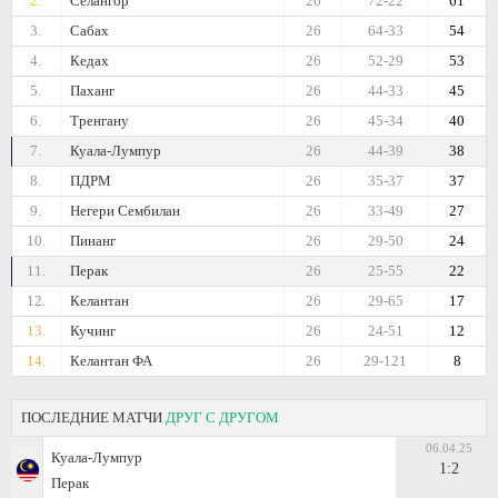
2.
Селангор
26
72-22
61
3.
Сабах
26
64-33
54
4.
Кедах
26
52-29
53
5.
Паханг
26
44-33
45
6.
Тренгану
26
45-34
40
7.
Куала-Лумпур
26
44-39
38
8.
ПДРМ
26
35-37
37
9.
Негери Сембилан
26
33-49
27
10.
Пинанг
26
29-50
24
11.
Перак
26
25-55
22
12.
Келантан
26
29-65
17
13.
Кучинг
26
24-51
12
14.
Келантан ФА
26
29-121
8
ПОСЛЕДНИЕ МАТЧИ
ДРУГ С ДРУГОМ
06.04.25
Куала-Лумпур
1:2
Перак