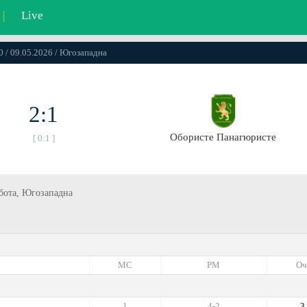
|
Live
0 / 09.05.2026 / Югозападна
2:1
Обористе Панагюристе
[ 0:1 ]
ббота, Югозападна
МС
РМ
Оч
1
4-2
3