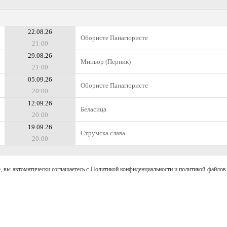
22.08.26
Обористе Панагюристе
21:00
29.08.26
Миньор (Перник)
21:00
05.09.26
Обористе Панагюристе
20:00
12.09.26
Беласица
20:00
19.09.26
Струмска слава
20:00
, вы автоматически соглашаетесь с Политикой конфиденциальности и политикой файлов 