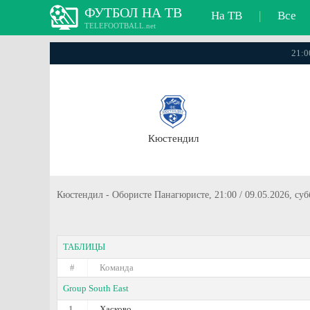
ФУТБОЛ НА ТВ
На ТВ
|
Все
TELEFOOTBALL.net
21:0
Кюстендил
Кюстендил - Обористе Панагюристе, 21:00 / 09.05.2026, су
ТАБЛИЦЫ
#
Команда
Group South East
1.
Хасково