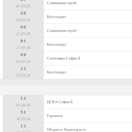
Сливнишки герой
01.08.26
2:0
Кюстендил
29.05.26
0:0
Сливнишки герой
23.05.26
8:1
Кюстендил
17.05.26
0:0
Септември София II
02.05.26
2:1
Кюстендил
25.04.26
1:1
ЦСКА София II
01.08.26
5:1
Германея
30.05.26
1:1
Обористе Панагюристе