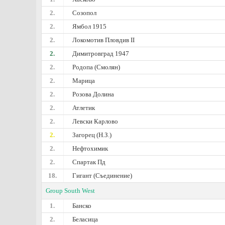
2.
Созопол
2.
Ямбол 1915
2.
Локомотив Пловдив II
2.
Димитровград 1947
2.
Родопа (Смолян)
2.
Марица
2.
Розова Долина
2.
Атлетик
2.
Левски Карлово
2.
Загорец (Н.З.)
2.
Нефтохимик
2.
Спартак Пд
18.
Гигант (Съединение)
Group South West
1.
Банско
2.
Беласица