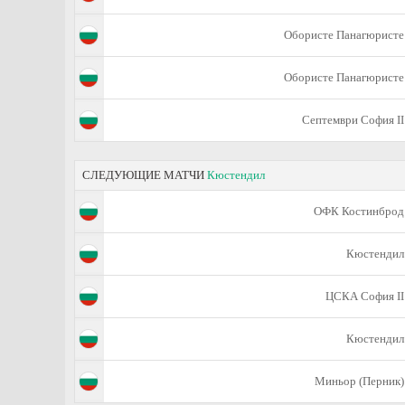
Обористе Панагюристе
Обористе Панагюристе
Септември София II
СЛЕДУЮЩИЕ МАТЧИ
Кюстендил
ОФК Костинброд
Кюстендил
ЦСКА София II
Кюстендил
Миньор (Перник)