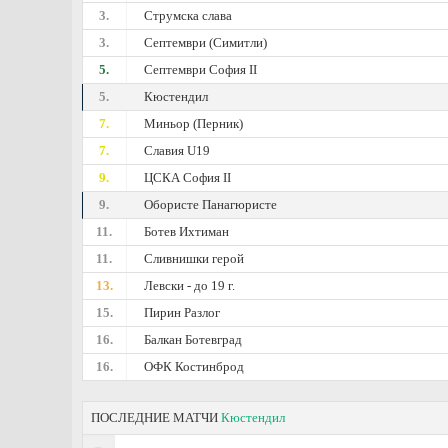
3.
Струмска слава
3.
Септември (Симитли)
5.
Септември София II
5.
Кюстендил
7.
Миньор (Перник)
7.
Славия U19
9.
ЦСКА София II
9.
Обористе Панагюристе
11.
Ботев Ихтиман
11.
Сливнишки герой
13.
Левски - дo 19 г.
15.
Пирин Разлог
16.
Балкан Ботевград
16.
ОФК Костинброд
ПОСЛЕДНИЕ МАТЧИ
Кюстендил