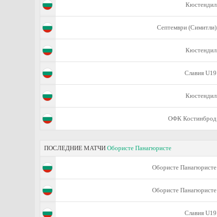
Кюстендил
Септември (Симитли)
Кюстендил
Славия U19
Кюстендил
ОФК Костинброд
ПОСЛЕДНИЕ МАТЧИ
Обористе Панагюристе
Обористе Панагюристе
Обористе Панагюристе
Славия U19