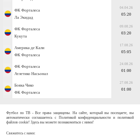
04.04.26
ФК Форталеса
05:20
Ла Экидад
09.08.26
ФК Форталеса
03:20
Кукута
17.08.26
Америка де Кали
05:05
ФК Форталеса
24.08.26
ФК Форталеса
01:00
Атлетико Насьонал
27.08.26
Бояка Чико
01:00
ФК Форталеса
Футбол по ТВ - Все права защищены. На сайте, который вы посещаете, вы
автоматически соглашаетесь с Политикой конфиденциальности и политикой
файлов cookie! Здесь вы можете познакомиться с ними!
Свяжитесь с нами: