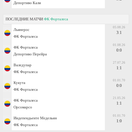
Депортиво Кали
ПОСЛЕДНИЕ МАТЧИ
ФК Форталеса
05.08.26
Льянерос
3:1
ФК Форталеса
01.08.26
ФК Форталеса
0:0
Депортиво Перейра
27.07.26
Валедупар
1:1
ФК Форталеса
01.01.70
Кукута
0:0
ФК Форталеса
21.05.26
ФК Форталеса
1:1
Орсомарсо
01.01.70
Индепендьенте Медельин
1:0
ФК Форталеса