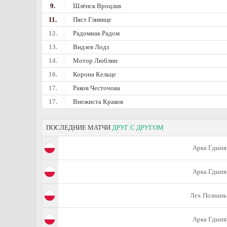
9.
Шлёнск Вроцлав
11.
Пяст Гливице
12.
Радомиак Радом
13.
Видзев Лодз
14.
Мотор Люблин
16.
Корона Кельце
17.
Раков Честочова
17.
Виежиста Краков
ПОСЛЕДНИЕ МАТЧИ
ДРУГ С ДРУГОМ
Арка Гдыня
Арка Гдыня
Лех Познань
Арка Гдыня