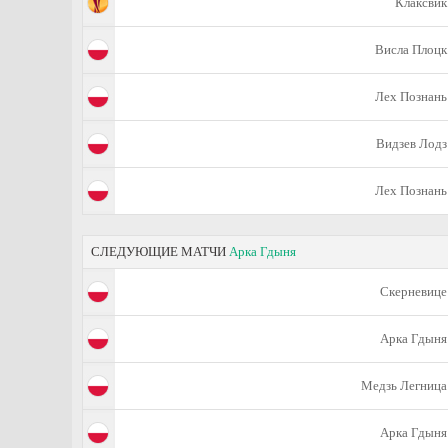
Клаксвик
Висла Плоцк
Лех Познань
Видзев Лодз
Лех Познань
СЛЕДУЮЩИЕ МАТЧИ
Арка Гдыня
Скерневице
Арка Гдыня
Медзь Легница
Арка Гдыня