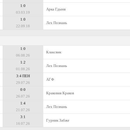
1:0
Арка Гдыня
03.03.19
1:0
Лех Познань
22.09.18
1:0
Клаксвик
06.08.26
1:2
Лех Познань
01.08.26
3:4 ПЕН
АГФ
29.07.26
0:0
Краковия Краков
26.07.26
1:4
Лех Познань
21.07.26
3:1
Гурник Забже
16.07.26