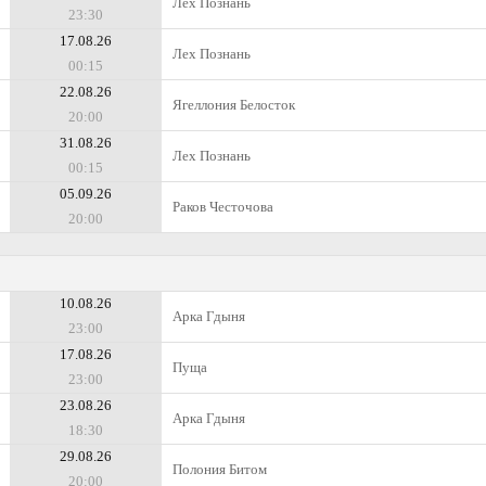
Лех Познань
23:30
17.08.26
Лех Познань
00:15
22.08.26
Ягеллония Белосток
20:00
31.08.26
Лех Познань
00:15
05.09.26
Раков Честочова
20:00
10.08.26
Арка Гдыня
23:00
17.08.26
Пуща
23:00
23.08.26
Арка Гдыня
18:30
29.08.26
Полония Битом
20:00