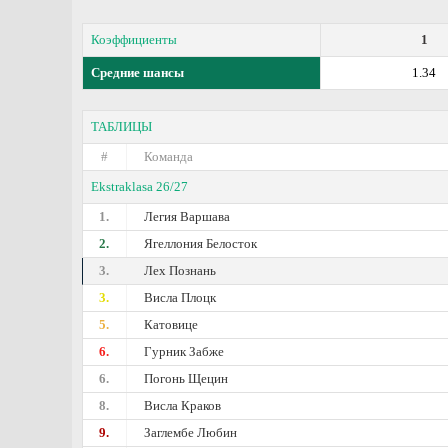
Коэффициенты
1
Средние шансы
1.34
ТАБЛИЦЫ
#
Команда
Ekstraklasa 26/27
1.
Легия Варшава
2.
Ягеллония Белосток
3.
Лех Познань
3.
Висла Плоцк
5.
Катовице
6.
Гурник Забже
6.
Погонь Щецин
8.
Висла Краков
9.
Заглембе Любин