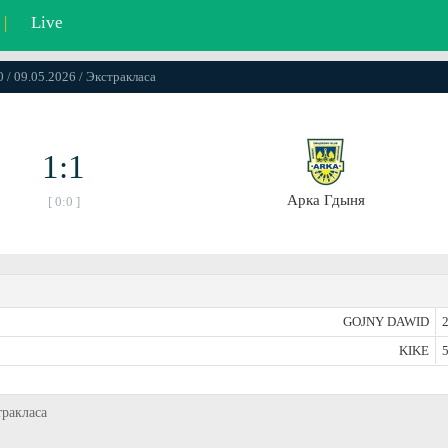
|
Live
0 / 09.05.2026 / Экстракласа
1:1
Арка Гдыня
[ 0:0 ]
GOJNY DAWID
2
KIKE
5
тракласа