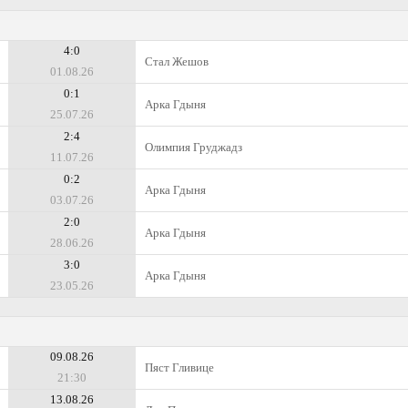
4:0
Стал Жешов
01.08.26
0:1
Арка Гдыня
25.07.26
2:4
Олимпия Груджадз
11.07.26
0:2
Арка Гдыня
03.07.26
2:0
Арка Гдыня
28.06.26
3:0
Арка Гдыня
23.05.26
09.08.26
Пяст Гливице
21:30
13.08.26