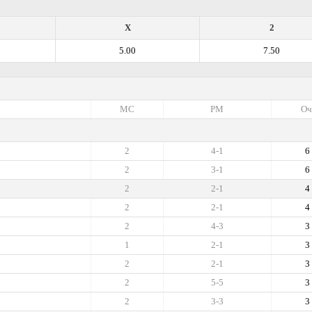
X
2
5.00
7.50
МС
РМ
Оч
2
4-1
6
2
3-1
6
2
2-1
4
2
2-1
4
2
4-3
3
1
2-1
3
2
2-1
3
2
5-5
3
2
3-3
3