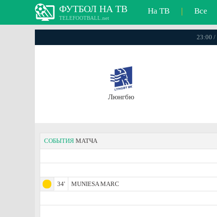
ФУТБОЛ НА ТВ
На ТВ
|
Все
TELEFOOTBALL.net
23:00 /
Люнгбю
СОБЫТИЯ
МАТЧА
34'
MUNIESA MARC