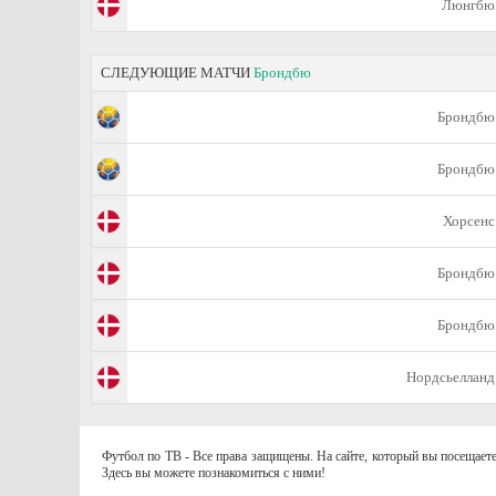
Люнгбю
СЛЕДУЮЩИЕ МАТЧИ
Брондбю
Брондбю
Брондбю
Хорсенс
Брондбю
Брондбю
Нордсьелланд
Футбол по ТВ - Все права защищены. На сайте, который вы посещаете
Здесь вы можете познакомиться с ними!