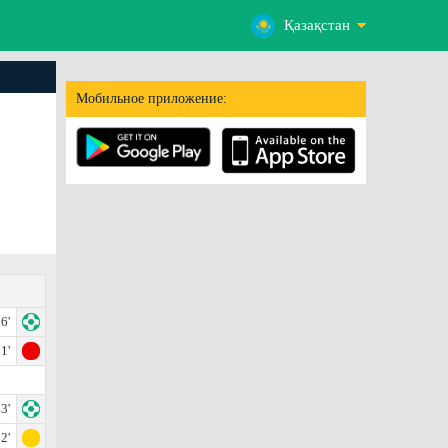
Қазақстан
Мобильное приложение:
6'
1'
3'
2'