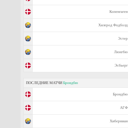
Копенгаген
Хилерод Фодболд
Эстер
Люнгбю
Эсбьерг
ПОСЛЕДНИЕ МАТЧИ
Брондбю
Брондбю
АГФ
Хиберниан