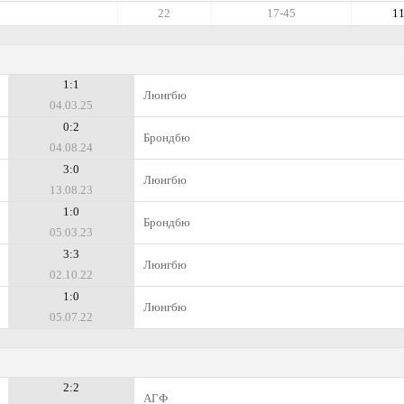
22
17-45
1
1:1
Люнгбю
04.03.25
0:2
Брондбю
04.08.24
3:0
Люнгбю
13.08.23
1:0
Брондбю
05.03.23
3:3
Люнгбю
02.10.22
1:0
Люнгбю
05.07.22
2:2
АГФ