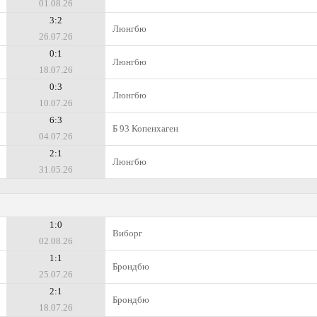
01.08.26
3:2
Люнгбю
26.07.26
0:1
Люнгбю
18.07.26
0:3
Люнгбю
10.07.26
6:3
Б 93 Копенхаген
04.07.26
2:1
Люнгбю
31.05.26
1:0
Виборг
02.08.26
1:1
Брондбю
25.07.26
2:1
Брондбю
18.07.26