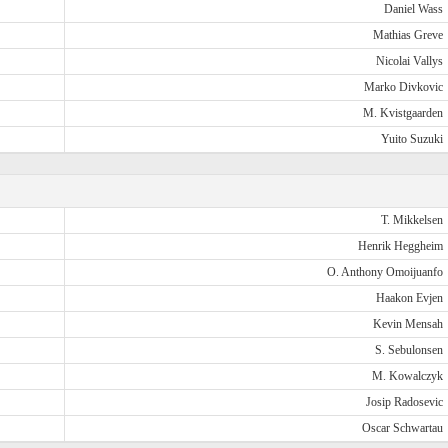
Daniel Wass
Mathias Greve
Nicolai Vallys
Marko Divkovic
M. Kvistgaarden
Yuito Suzuki
T. Mikkelsen
Henrik Heggheim
O. Anthony Omoijuanfo
Haakon Evjen
Kevin Mensah
S. Sebulonsen
M. Kowalczyk
Josip Radosevic
Oscar Schwartau