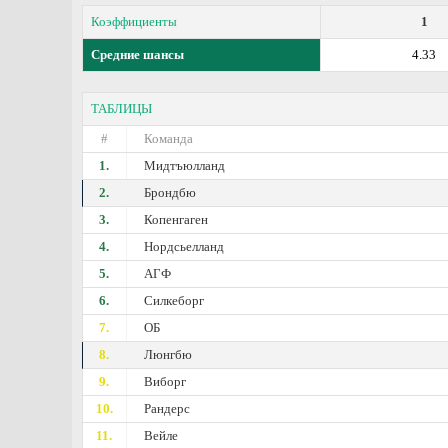
Коэффициенты
1
Средние шансы
4.33
ТАБЛИЦЫ
#
Команда
1.
Мидтъюлланд
2.
Брондбю
3.
Копенгаген
4.
Нордсьелланд
5.
АГФ
6.
Силкеборг
7.
ОБ
8.
Люнгбю
9.
Виборг
10.
Рандерс
11.
Вейле