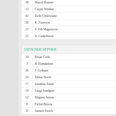
30
Marcel Roemer
13
Casper Winther
42
Tochi Chukwuani
20
K. Finnsson
21
S. Atli Magnusson
22
A. Gudjohnsen
ЗАПАСНЫЕ ИГРОКИ:
10
Rezan Corlu
3
B. Hamalainen
26
F. Gytkjaer
24
Tobias Storm
17
Jonathan Amon
14
Lauge Sandgrav
12
Magnus Jensen
8
Parfait Bizoza
32
Jannich Storch