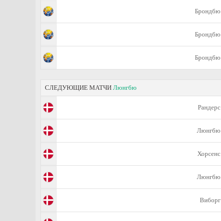
Брондбю
Брондбю
Брондбю
СЛЕДУЮЩИЕ МАТЧИ
Люнгбю
Рандерс
Люнгбю
Хорсенс
Люнгбю
Виборг