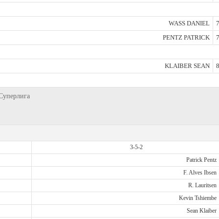
WASS DANIEL
7
PENTZ PATRICK
7
KLAIBER SEAN
8
 Суперлига
3-5-2
Patrick Pentz
F. Alves Ibsen
R. Lauritsen
Kevin Tshiembe
Sean Klaiber