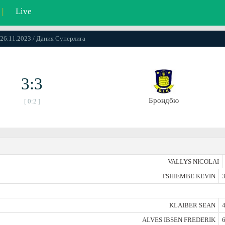
|
Live
 26.11.2023 / Дания Суперлига
3:3
Брондбю
[ 0:2 ]
VALLYS NICOLAI
TSHIEMBE KEVIN
3
KLAIBER SEAN
4
ALVES IBSEN FREDERIK
6