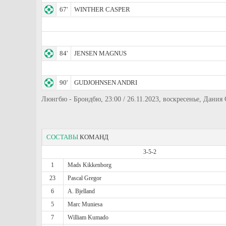
67'
WINTHER CASPER
84'
JENSEN MAGNUS
90'
GUDJOHNSEN ANDRI
Люнгбю - Брондбю, 23:00 / 26.11.2023, воскресенье, Дания
СОСТАВЫ
КОМАНД
3-5-2
1
Mads Kikkenborg
23
Pascal Gregor
6
A. Bjelland
5
Marc Muniesa
7
William Kumado