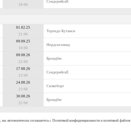
СендерийскЕ
18:00
01.02.25
Торпедо Кутаиси
21:00
09.09.25
Нордсьелланд
16:00
09.08.26
Брондбю
22:00
17.08.26
СендерийскЕ
23:00
24.08.26
Силкеборг
23:00
30.08.26
Брондбю
22:00
, вы автоматически соглашаетесь с Политикой конфиденциальности и политикой файлов 