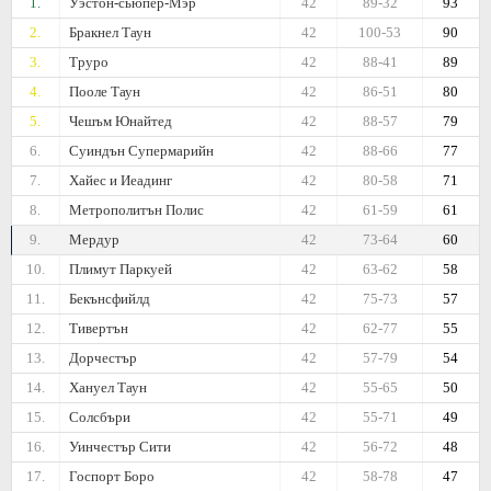
1.
Уэстон-сьюпер-Мэр
42
89-32
93
2.
Бракнел Таун
42
100-53
90
3.
Труро
42
88-41
89
4.
Пооле Таун
42
86-51
80
5.
Чешъм Юнайтед
42
88-57
79
6.
Суиндън Супермарийн
42
88-66
77
7.
Хайес и Иеадинг
42
80-58
71
8.
Метрополитън Полис
42
61-59
61
9.
Мeрдур
42
73-64
60
10.
Плимут Паркуей
42
63-62
58
11.
Бекънсфийлд
42
75-73
57
12.
Тивертън
42
62-77
55
13.
Дорчестър
42
57-79
54
14.
Хануел Таун
42
55-65
50
15.
Солсбъри
42
55-71
49
16.
Уинчестър Сити
42
56-72
48
17.
Госпорт Боро
42
58-78
47