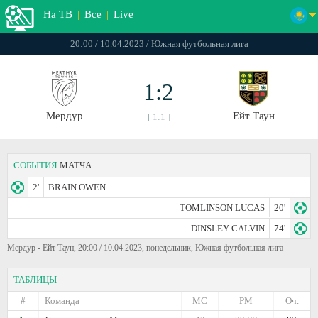
На ТВ
|
Все
|
Live
20:00 / 10.04.2023 / Южная футбольная лига
1:2
Мeрдур
Ейт Таун
[ 1:1 ]
СОБЫТИЯ
МАТЧА
2'
BRAIN OWEN
TOMLINSON LUCAS
20'
DINSLEY CALVIN
74'
Мeрдур - Ейт Таун, 20:00 / 10.04.2023, понедельник, Южная футбольная лига
ТАБЛИЦЫ
#
Команда
МС
РМ
Оч.