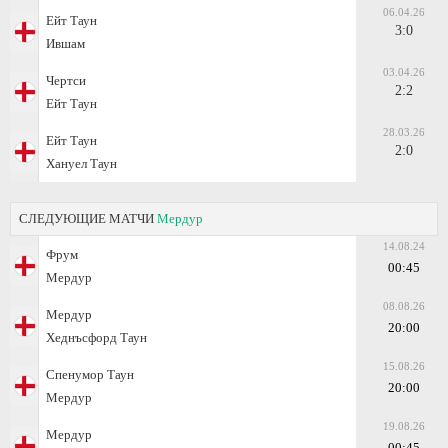
06.04.26
Ейт Таун
3:0
Ившам
03.04.26
Чертси
2:2
Ейт Таун
28.03.26
Ейт Таун
2:0
Хануел Таун
СЛЕДУЮЩИЕ МАТЧИ
Мeрдур
14.08.24
Фрум
00:45
Мeрдур
08.08.26
Мeрдур
20:00
Хеднъсфорд Таун
15.08.26
Спенумор Таун
20:00
Мeрдур
19.08.26
Мeрдур
00:45