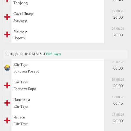
Телфорд
22.08.26
Саут Шилдс
20:00
Мeрдур
29.08.26
Мeрдур
20:00
Чорлей
СЛЕДУЮЩИЕ МАТЧИ
Ейт Таун
25.07.26
Ейт Таун
00:00
Бристол Роверс
08.08.26
Ейт Таун
20:00
Госпорт Боро
12.08.26
Чипенхам
00:45
Ейт Таун
15.08.26
Чертси
20:00
Ейт Таун