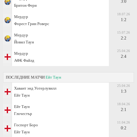
3:0
Бритон Фери
18.07.26
Мeрдур
1:2
Форест Грин Роверс
15.07.26
Мeрдур
2:2
Йовил Таун
25.04.26
Мeрдур
2:4
АФК Файлд
ПОСЛЕДНИЕ МАТЧИ
Ейт Таун
25.04.26
Хавант энд Уотерлувилл
1:3
Ейт Таун
18.04.26
Ейт Таун
2:1
Глочестър
11.04.26
Госпорт Боро
0:2
Ейт Таун